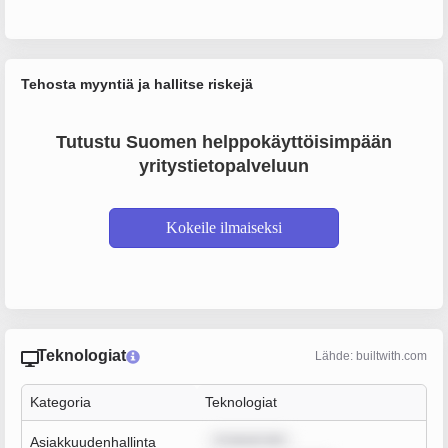
Tehosta myyntiä ja hallitse riskejä
Tutustu Suomen helppokäyttöisimpään
yritystietopalveluun
Kokeile ilmaiseksi
Teknologiat
Lähde: builtwith.com
Kategoria
Teknologiat
m ipsum dol
Asiakkuudenhallinta