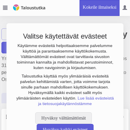
Kokeile ilmaiseksi
Sorvaamo Ilkka Oy
Näytä haku
SI
Valitse käytettävät evästeet
Käytämme evästeitä helpottaaksemme palvelumme
Raportit
käyttöä ja parantaaksemme käyttökokemusta.
Välttämättömät evästeet ovat tarvittavia sivuston
Yrityksen Sorvaamo Ilkka Oy liikevaihto on 331 000 € ja tulos
toiminnan kannalta ja mahdollistavat perustoiminnot,
31 000 €. Sen päätoimiala on Metallien työstö,
kuten navigoinnin ja kirjautumisen.
perustamisvuosi 2008 ja sijainti Joutsa. Yrityksen yhtiömuoto
Taloustutka käyttää myös ylimääräisiä evästeitä
Osakeyhtiö (OY).
palvelun kehittämistä varten, jotta voimme tarjota
sinulle parhaan mahdollisen käyttökokemuksen.
Hyväksymällä kaikki evästeet sallit myös
Perustiedot
Tilinpäätösluvut
Päättäjätiedot
ylimääräisten evästeiden käytön.
Lue lisää evästeistä
ja tietosuojakäytännöstämme
Perustiedot
Lähde: YTJ, PRH, Traficom
Hyväksy välttämättömät
Hyväksy kaikki evästeet
Y-tunnus
Henkilöstömäärä