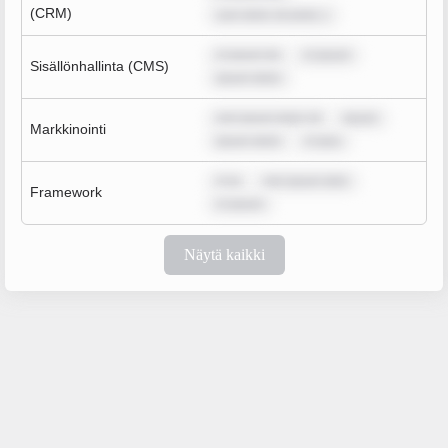
(CRM)
sum dolor sit amet, c
m ipsum do
m ipsum
Sisällönhallinta (CMS)
ipsum dolor
rem ipsum dolor sit
ipsum
Markkinointi
ipsum dolor
m ipsu
m ip
rem ipsum dolo
Framework
m ipsum
Näytä kaikki