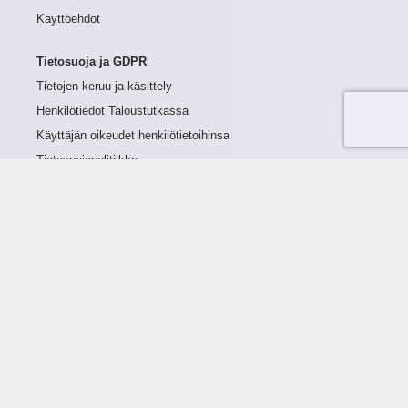
Käyttöehdot
Tietosuoja ja GDPR
Tietojen keruu ja käsittely
Henkilötiedot Taloustutkassa
Käyttäjän oikeudet henkilötietoihinsa
Tietosuojapolitiikka
Tietoturvapolitiikka
Evästeet
Tutustu palveluun
Ratkaisut
Tietoa palvelusta
Luottorajan määrittely
Tunnusluvut
Maksuviiveet
Hinnasto