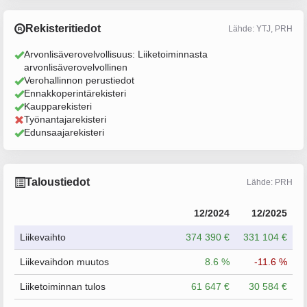
Rekisteritiedot
Lähde: YTJ, PRH
Arvonlisäverovelvollisuus: Liiketoiminnasta
arvonlisäverovelvollinen
Verohallinnon perustiedot
Ennakkoperintärekisteri
Kaupparekisteri
Työnantajarekisteri
Edunsaajarekisteri
Taloustiedot
Lähde: PRH
12/2024
12/2025
Liikevaihto
374 390 €
331 104 €
Liikevaihdon muutos
8.6 %
-11.6 %
Liiketoiminnan tulos
61 647 €
30 584 €