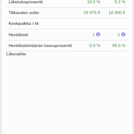
Liiketulosprosentti
16.5 %
9.2 %
Tilikauden voitto
29 975 €
16 900 €
Keskipalkka / kk
Henkilöstö
1
2
Henkilöstömäärän kasvuprosentti
0.0 %
99.0 %
Liikevaihto