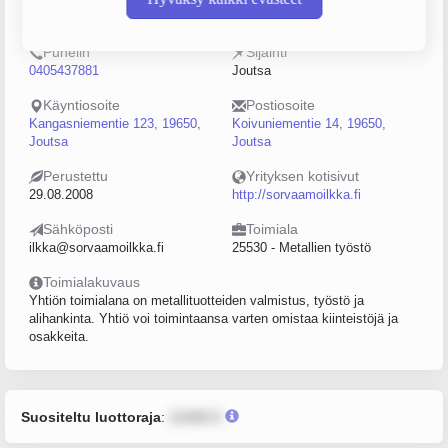
2215487-9
0–4
Puhelin
Sijainti
0405437881
Joutsa
Käyntiosoite
Postiosoite
Kangasniementie 123, 19650,
Koivuniementie 14, 19650,
Joutsa
Joutsa
Perustettu
Yrityksen kotisivut
29.08.2008
http://sorvaamoilkka.fi
Sähköposti
Toimiala
ilkka@sorvaamoilkka.fi
25530 - Metallien työstö
Toimialakuvaus
Yhtiön toimialana on metallituotteiden valmistus, työstö ja
alihankinta. Yhtiö voi toimintaansa varten omistaa kiinteistöjä ja
osakkeita.
Suositeltu luottoraja
:
12345 €