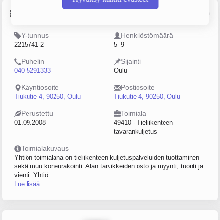
Perustiedot
Lähde: YTJ, PRH, Traficom
Y-tunnus
Henkilöstömäärä
2215741-2
5–9
Puhelin
Sijainti
040 5291333
Oulu
Käyntiosoite
Postiosoite
Tiukutie 4, 90250, Oulu
Tiukutie 4, 90250, Oulu
Perustettu
Toimiala
01.09.2008
49410 - Tieliikenteen
tavarankuljetus
Toimialakuvaus
Yhtiön toimialana on tieliikenteen kuljetuspalveluiden tuottaminen
sekä muu koneurakointi. Alan tarvikkeiden osto ja myynti, tuonti ja
vienti. Yhtiö...
Lue lisää