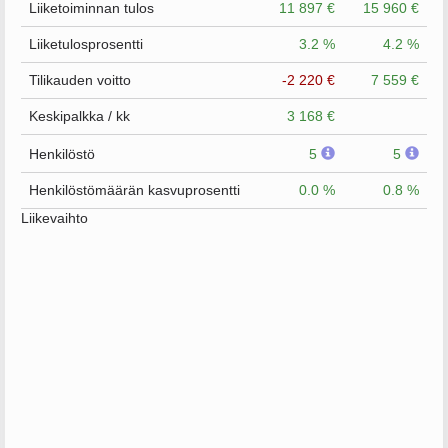
Liiketoiminnan tulos
11 897 €
15 960 €
Liiketulosprosentti
3.2 %
4.2 %
Tilikauden voitto
-2 220 €
7 559 €
Keskipalkka / kk
3 168 €
Henkilöstö
5
5
Henkilöstömäärän kasvuprosentti
0.0 %
0.8 %
Liikevaihto