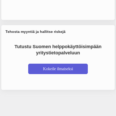
Tehosta myyntiä ja hallitse riskejä
Tutustu Suomen helppokäyttöisimpään
yritystietopalveluun
Kokeile ilmaiseksi