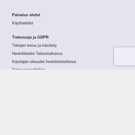
Palvelun ehdot
Käyttöehdot
Tietosuoja ja GDPR
Tietojen keruu ja käsittely
Henkilötiedot Taloustutkassa
Käyttäjän oikeudet henkilötietoihinsa
Tietosuojapolitiikka
Tietoturvapolitiikka
Evästeet
Tutustu palveluun
Ratkaisut
Tietoa palvelusta
Luottorajan määrittely
Tunnusluvut