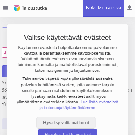
Kokeile ilmaiseksi
Näytä haku
Valitse käytettävät evästeet
Jakelukuljetukset Esko
Käytämme evästeitä helpottaaksemme palvelumme
JE
käyttöä ja parantaaksemme käyttökokemusta.
Nyman Oy
Välttämättömät evästeet ovat tarvittavia sivuston
toiminnan kannalta ja mahdollistavat perustoiminnot,
kuten navigoinnin ja kirjautumisen.
Raportit
Taloustutka käyttää myös ylimääräisiä evästeitä
Yrityksen Jakelukuljetukset Esko Nyman Oy liikevaihto on
palvelun kehittämistä varten, jotta voimme tarjota
382 000 € ja tulos 16 000 €. Sen päätoimiala on Tieliikenteen
sinulle parhaan mahdollisen käyttökokemuksen.
Hyväksymällä kaikki evästeet sallit myös
tavarankuljetus, perustamisvuosi 2008 ja sijainti Oulu.
ylimääräisten evästeiden käytön.
Lue lisää evästeistä
Yrityksen yhtiömuoto Osakeyhtiö (OY).
ja tietosuojakäytännöstämme
Hyväksy välttämättömät
Perustiedot
Tilinpäätösluvut
Päättäjätiedot
Hyväksy kaikki evästeet