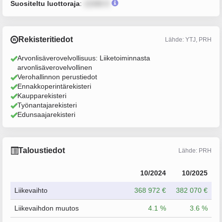
Suositeltu luottoraja
:
12345 €
Rekisteritiedot
Lähde: YTJ, PRH
Arvonlisäverovelvollisuus: Liiketoiminnasta
arvonlisäverovelvollinen
Verohallinnon perustiedot
Ennakkoperintärekisteri
Kaupparekisteri
Työnantajarekisteri
Edunsaajarekisteri
Taloustiedot
Lähde: PRH
10/2024
10/2025
Liikevaihto
368 972 €
382 070 €
Liikevaihdon muutos
4.1 %
3.6 %