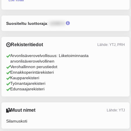
Suositeltu luottoraja
:
12345 €
Rekisteritiedot
Lähde: YTJ, PRH
Arvonlisäverovelvollisuus: Liiketoiminnasta
arvonlisäverovelvollinen
Verohallinnon perustiedot
Ennakkoperintärekisteri
Kaupparekisteri
Työnantajarekisteri
Edunsaajarekisteri
Muut nimet
Lähde: YTJ
Silamuskoti