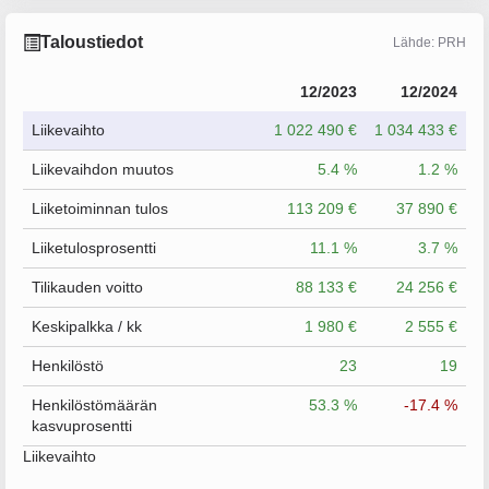
Taloustiedot
Lähde: PRH
12/2023
12/2024
Liikevaihto
1 022 490 €
1 034 433 €
Liikevaihdon muutos
5.4 %
1.2 %
Liiketoiminnan tulos
113 209 €
37 890 €
Liiketulosprosentti
11.1 %
3.7 %
Tilikauden voitto
88 133 €
24 256 €
Keskipalkka / kk
1 980 €
2 555 €
Henkilöstö
23
19
Henkilöstömäärän
53.3 %
-17.4 %
kasvuprosentti
Liikevaihto