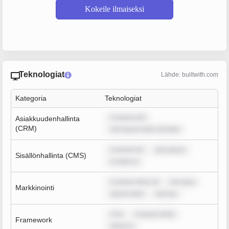
Kokeile ilmaiseksi
Teknologiat
Lähde: builtwith.com
Kategoria
Teknologiat
m ipsum dol
Asiakkuudenhallinta
(CRM)
rem ipsum dolor sit amet
m ipsum do
rem ipsum
Sisällönhallinta (CMS)
m dolor si
m ipsum dolor sit
rem ipsu
Markkinointi
ipsum dolor
rem ips
m ip
m ipsum dolor
Framework
ipsum d