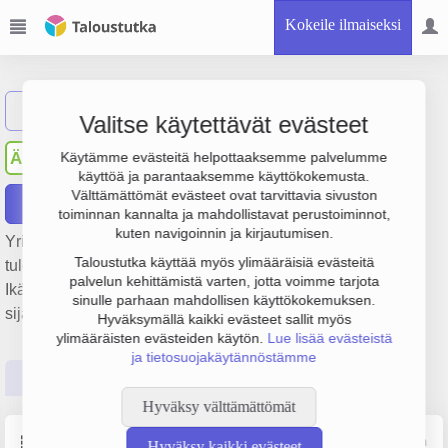
Kokeile ilmaiseksi
Näytä haku
Valitse käytettävät evästeet
Änkilän hoivapalvelu Oy
ÄH
Käytämme evästeitä helpottaaksemme palvelumme
käyttöä ja parantaaksemme käyttökokemusta.
Välttämättömät evästeet ovat tarvittavia sivuston
Raportit
toiminnan kannalta ja mahdollistavat perustoiminnot,
kuten navigoinnin ja kirjautumisen.
Yrityksen Änkilän hoivapalvelu Oy liikevaihto on 1 milj. €,
Taloustutka käyttää myös ylimääräisiä evästeitä
tulos 38 000 € ja henkilöstömäärä 19. Sen päätoimiala on
palvelun kehittämistä varten, jotta voimme tarjota
Ikääntyneiden asumispalvelut, perustamisvuosi 2008 ja
sinulle parhaan mahdollisen käyttökokemuksen.
sijainti Rautjärvi. Yrityksen yhtiömuoto Osakeyhtiö (OY).
Hyväksymällä kaikki evästeet sallit myös
ylimääräisten evästeiden käytön.
Lue lisää evästeistä
ja tietosuojakäytännöstämme
Perustiedot
Tilinpäätösluvut
Päättäjätiedot
Hyväksy välttämättömät
Perustiedot
Lähde: YTJ, PRH, Traficom
Hyväksy kaikki evästeet