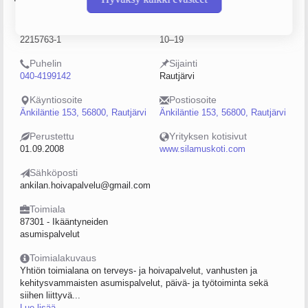
Y-tunnus
Henkilöstömäärä
2215763-1
10–19
Puhelin
Sijainti
040-4199142
Rautjärvi
Käyntiosoite
Postiosoite
Änkiläntie 153, 56800, Rautjärvi
Änkiläntie 153, 56800, Rautjärvi
Perustettu
Yrityksen kotisivut
01.09.2008
www.silamuskoti.com
Sähköposti
ankilan.hoivapalvelu@gmail.com
Toimiala
87301 - Ikääntyneiden
asumispalvelut
Toimialakuvaus
Yhtiön toimialana on terveys- ja hoivapalvelut, vanhusten ja
kehitysvammaisten asumispalvelut, päivä- ja työtoiminta sekä
siihen liittyvä...
Lue lisää