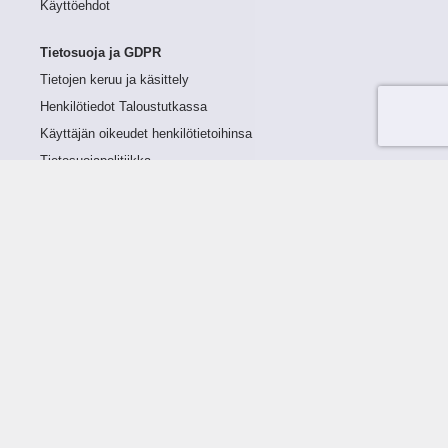
Käyttöehdot
Tietosuoja ja GDPR
Tietojen keruu ja käsittely
Henkilötiedot Taloustutkassa
Käyttäjän oikeudet henkilötietoihinsa
Tietosuojapolitiikka
Tietoturvapolitiikka
Evästeet
Tutustu palveluun
Ratkaisut
Tietoa palvelusta
Luottorajan määrittely
Tunnusluvut
Maksuviiveet
Hinnasto
Päivitykset