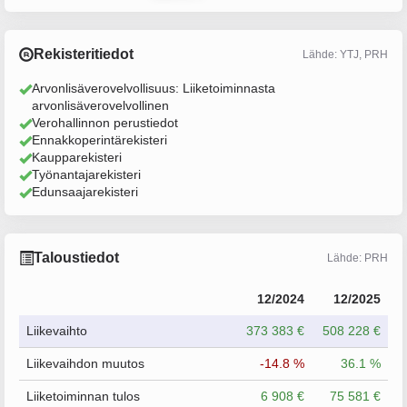
Rekisteritiedot
Lähde: YTJ, PRH
Arvonlisäverovelvollisuus: Liiketoiminnasta
arvonlisäverovelvollinen
Verohallinnon perustiedot
Ennakkoperintärekisteri
Kaupparekisteri
Työnantajarekisteri
Edunsaajarekisteri
Taloustiedot
Lähde: PRH
12/2024
12/2025
Liikevaihto
373 383 €
508 228 €
Liikevaihdon muutos
-14.8 %
36.1 %
Liiketoiminnan tulos
6 908 €
75 581 €