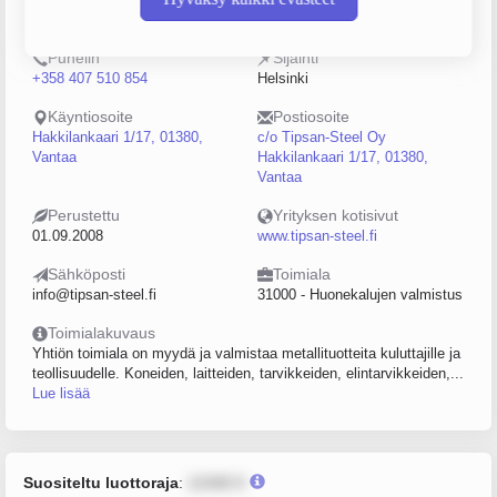
2216304-6
0–4
Puhelin
Sijainti
+358 407 510 854
Helsinki
Käyntiosoite
Postiosoite
Hakkilankaari 1/17, 01380,
c/o Tipsan-Steel Oy
Vantaa
Hakkilankaari 1/17, 01380,
Vantaa
Perustettu
Yrityksen kotisivut
01.09.2008
www.tipsan-steel.fi
Sähköposti
Toimiala
info@tipsan-steel.fi
31000 - Huonekalujen valmistus
Toimialakuvaus
Yhtiön toimiala on myydä ja valmistaa metallituotteita kuluttajille ja
teollisuudelle. Koneiden, laitteiden, tarvikkeiden, elintarvikkeiden,...
Lue lisää
Suositeltu luottoraja
:
12345 €