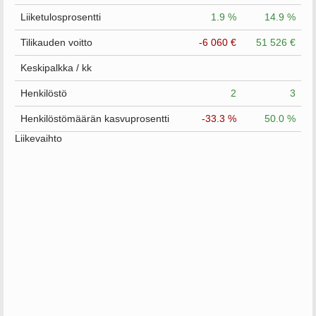
Liiketulosprosentti
1.9 %
14.9 %
Tilikauden voitto
-6 060 €
51 526 €
Keskipalkka / kk
Henkilöstö
2
3
Henkilöstömäärän kasvuprosentti
-33.3 %
50.0 %
Liikevaihto