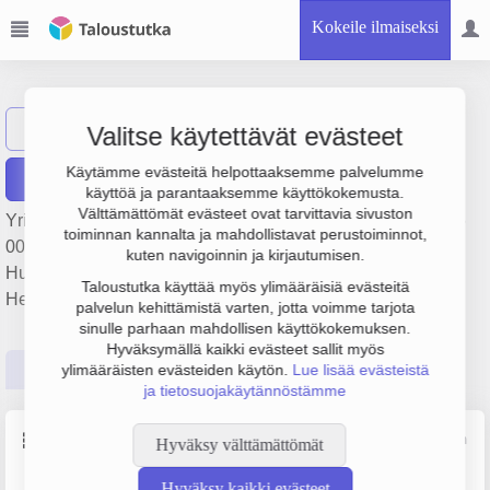
Kokeile ilmaiseksi
Tipsan-Steel Oy
Näytä haku
Valitse käytettävät evästeet
Käytämme evästeitä helpottaaksemme palvelumme
Raportit
käyttöä ja parantaaksemme käyttökokemusta.
Välttämättömät evästeet ovat tarvittavia sivuston
Yrityksen Tipsan-Steel Oy liikevaihto on 508 000 €, tulos 76
toiminnan kannalta ja mahdollistavat perustoiminnot,
000 € ja henkilöstömäärä 3. Sen päätoimiala on
kuten navigoinnin ja kirjautumisen.
Huonekalujen valmistus, perustamisvuosi 2008 ja sijainti
Taloustutka käyttää myös ylimääräisiä evästeitä
Helsinki. Yrityksen yhtiömuoto Osakeyhtiö (OY).
palvelun kehittämistä varten, jotta voimme tarjota
sinulle parhaan mahdollisen käyttökokemuksen.
Hyväksymällä kaikki evästeet sallit myös
Perustiedot
Tilinpäätösluvut
Päättäjätiedot
ylimääräisten evästeiden käytön.
Lue lisää evästeistä
ja tietosuojakäytännöstämme
Perustiedot
Lähde: YTJ, PRH, Traficom
Hyväksy välttämättömät
Hyväksy kaikki evästeet
Y-tunnus
Henkilöstömäärä