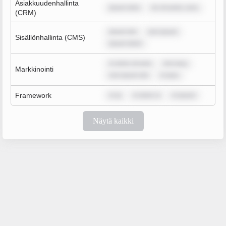
Asiakkuudenhallinta
ipsum dolo
lor sit amet, cons
(CRM)
ipsum dol
rem ipsum
Sisällönhallinta (CMS)
ipsum dolor
m dolor sit ame
rem ipsu
Markkinointi
rem ipsum dol
m ipsu
Framework
m ip
m dolor si
m ipsum
Näytä kaikki