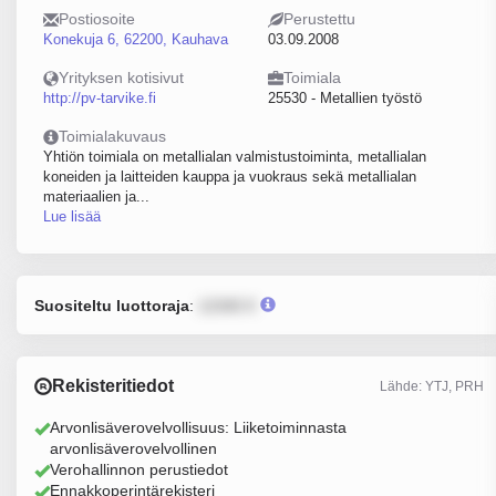
Postiosoite
Perustettu
Konekuja 6, 62200, Kauhava
03.09.2008
Yrityksen kotisivut
Toimiala
http://pv-tarvike.fi
25530 - Metallien työstö
Toimialakuvaus
Yhtiön toimiala on metallialan valmistustoiminta, metallialan
koneiden ja laitteiden kauppa ja vuokraus sekä metallialan
materiaalien ja...
Lue lisää
Suositeltu luottoraja
:
12345 €
Rekisteritiedot
Lähde: YTJ, PRH
Arvonlisäverovelvollisuus: Liiketoiminnasta
arvonlisäverovelvollinen
Verohallinnon perustiedot
Ennakkoperintärekisteri