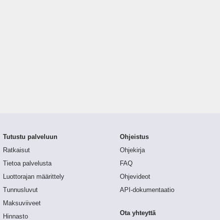
Tutustu palveluun
Ohjeistus
Ratkaisut
Ohjekirja
Tietoa palvelusta
FAQ
Luottorajan määrittely
Ohjevideot
Tunnusluvut
API-dokumentaatio
Maksuviiveet
Ota yhteyttä
Hinnasto