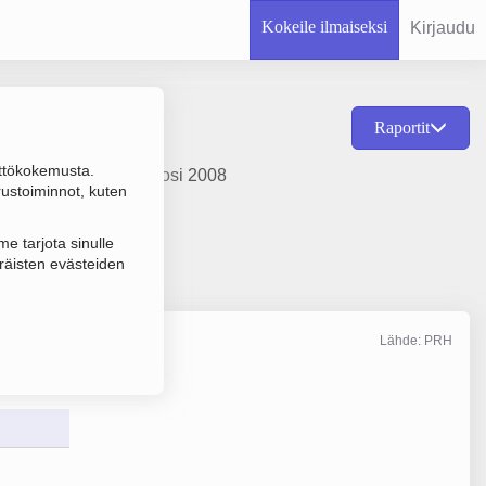
Kokeile ilmaiseksi
Kirjaudu
Raportit
ttökokemusta.
 työstö, perustamisvuosi 2008
rustoiminnot, kuten
e tarjota sinulle
räisten evästeiden
Lähde: PRH
Liikevaihto
12/2025