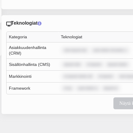
Teknologiat
Kategoria
Teknologiat
Asiakkuudenhallinta
rem ipsum do
sum dolor sit amet, c
(CRM)
Sisällönhallinta (CMS)
ipsum dol
m ipsum
ipsum dolor
Markkinointi
m ipsum dolor sit
m ipsum
rem ips
Framework
m ip
sum dolor s
ipsum d
Näytä 