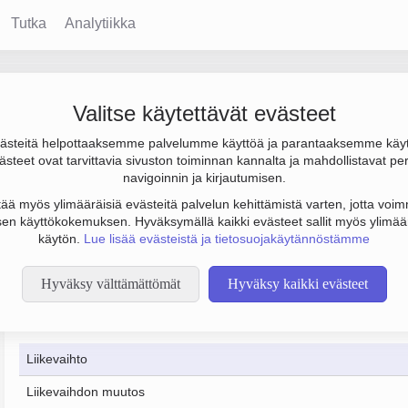
Tutka
Analytiikka
Metalli - SR-Tuote Oy
Valitse käytettävät evästeet
steitä helpottaaksemme palvelumme käyttöä ja parantaaksemme käy
 on 23 000 € ja henkilöstömäärä 2. Sen päätoimiala on Metallien
steet ovat tarvittavia sivuston toiminnan kannalta ja mahdollistavat pe
navigoinnin ja kirjautumisen.
tää myös ylimääräisiä evästeitä palvelun kehittämistä varten, jotta voimm
en käyttökokemuksen. Hyväksymällä kaikki evästeet sallit myös ylimää
käytön.
Lue lisää evästeistä ja tietosuojakäytännöstämme
Hyväksy välttämättömät
Hyväksy kaikki evästeet
Taloustiedot
12/2023
12/2024
Liikevaihto
Liikevaihdon muutos