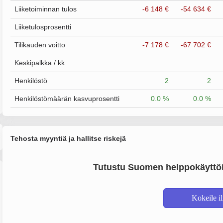
Liiketoiminnan tulos
-6 148 €
-54 634 €
Liiketulosprosentti
Tilikauden voitto
-7 178 €
-67 702 €
Keskipalkka / kk
Henkilöstö
2
2
Henkilöstömäärän kasvuprosentti
0.0 %
0.0 %
Tehosta myyntiä ja hallitse riskejä
Tutustu Suomen helppokäyttöi
Kokeile i