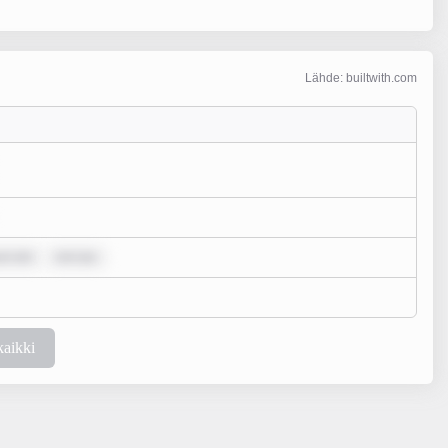
Lähde: builtwith.com
um dol
rem ips
kaikki