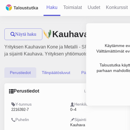
Haku
Toimialat
Uudet
Konkurssit
Kauhavan Kone ja 
Näytä haku
Käytämme evä
Yrityksen Kauhavan Kone ja Metalli - SR-Tuote Oy liiketulos
Välttämättömät evä
ja sijainti Kauhava. Yrityksen yhtiömuoto Osakeyhtiö (OY).
Taloustutka käyt
parhaan mahdollis
Perustiedot
Tilinpäätösluvut
Päättäjätiedot
Perustiedot
Lähde: YTJ, PRH, Traficom
Y-tunnus
Henkilöstömäärä
2216392-7
0–4
Puhelin
Sijainti
Kauhava