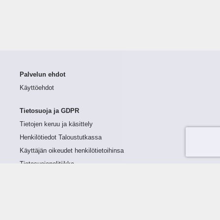
Palvelun ehdot
Käyttöehdot
Tietosuoja ja GDPR
Tietojen keruu ja käsittely
Henkilötiedot Taloustutkassa
Käyttäjän oikeudet henkilötietoihinsa
Tietosuojapolitiikka
Tietoturvapolitiikka
Evästeet
Tutustu palveluun