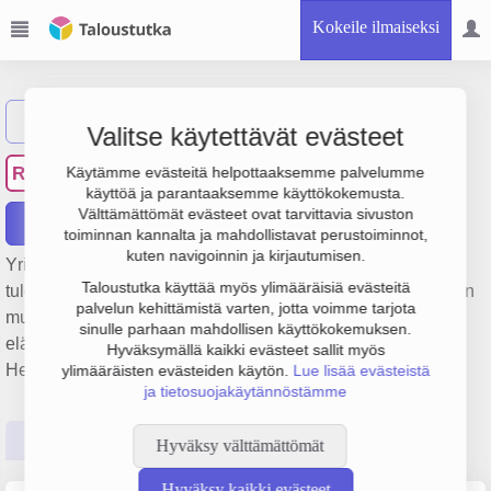
Kokeile ilmaiseksi
Näytä haku
Valitse käytettävät evästeet
Ranncorp Finland Oy
RF
Käytämme evästeitä helpottaaksemme palvelumme
käyttöä ja parantaaksemme käyttökokemusta.
Välttämättömät evästeet ovat tarvittavia sivuston
Raportit
toiminnan kannalta ja mahdollistavat perustoiminnot,
kuten navigoinnin ja kirjautumisen.
Yrityksen Ranncorp Finland Oy liikevaihto on 3.4 milj. € ja
Taloustutka käyttää myös ylimääräisiä evästeitä
tulos 933 000 €. Sen päätoimiala on Muualla luokittelematon
palvelun kehittämistä varten, jotta voimme tarjota
muu rahoituspalvelutoiminta pois lukien vakuutus- ja
sinulle parhaan mahdollisen käyttökokemuksen.
eläkevakuutustoiminta, perustamisvuosi 2008 ja sijainti
Hyväksymällä kaikki evästeet sallit myös
Helsinki. Yrityksen yhtiömuoto Osakeyhtiö (OY).
ylimääräisten evästeiden käytön.
Lue lisää evästeistä
ja tietosuojakäytännöstämme
Perustiedot
Tilinpäätösluvut
Päättäjätiedot
Hyväksy välttämättömät
Hyväksy kaikki evästeet