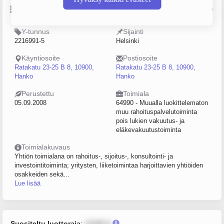
Perustiedot
Lähde: YTJ, PRH, Traficom
Y-tunnus
Sijainti
2216991-5
Helsinki
Käyntiosoite
Postiosoite
Ratakatu 23-25 B 8, 10900,
Ratakatu 23-25 B 8, 10900,
Hanko
Hanko
Perustettu
Toimiala
05.09.2008
64990 - Muualla luokittelematon
muu rahoituspalvelutoiminta
pois lukien vakuutus- ja
eläkevakuutustoiminta
Toimialakuvaus
Yhtiön toimialana on rahoitus-, sijoitus-, konsultointi- ja
investointitoiminta; yritysten, liiketoimintaa harjoittavien yhtiöiden
osakkeiden sekä...
Lue lisää
Suositeltu luottoraja
:
12345 €