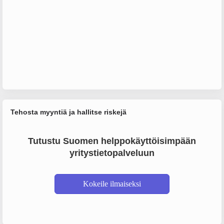
Tehosta myyntiä ja hallitse riskejä
Tutustu Suomen helppokäyttöisimpään
yritystietopalveluun
Kokeile ilmaiseksi