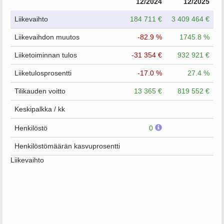
12/2024
12/2025
Liikevaihto
184 711 €
3 409 464 €
Liikevaihdon muutos
-82.9 %
1745.8 %
Liiketoiminnan tulos
-31 354 €
932 921 €
Liiketulosprosentti
-17.0 %
27.4 %
Tilikauden voitto
13 365 €
819 552 €
Keskipalkka / kk
Henkilöstö
0
Henkilöstömäärän kasvuprosentti
Liikevaihto