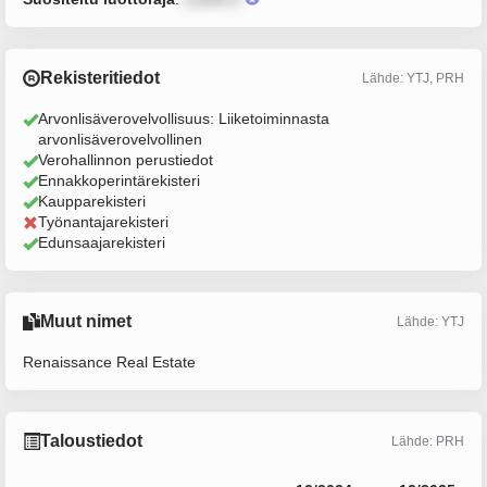
Rekisteritiedot
Lähde: YTJ, PRH
Arvonlisäverovelvollisuus: Liiketoiminnasta
arvonlisäverovelvollinen
Verohallinnon perustiedot
Ennakkoperintärekisteri
Kaupparekisteri
Työnantajarekisteri
Edunsaajarekisteri
Muut nimet
Lähde: YTJ
Renaissance Real Estate
Taloustiedot
Lähde: PRH