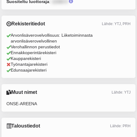
Suositeltu luottoraja
:
12345 €
Rekisteritiedot
Lähde: YTJ, PRH
Arvonlisäverovelvollisuus: Liiketoiminnasta
arvonlisäverovelvollinen
Verohallinnon perustiedot
Ennakkoperintärekisteri
Kaupparekisteri
Työnantajarekisteri
Edunsaajarekisteri
Muut nimet
Lähde: YTJ
ONSE-AREENA
Taloustiedot
Lähde: PRH