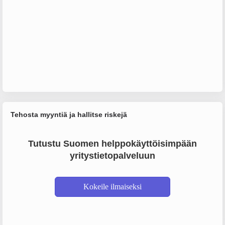
Tehosta myyntiä ja hallitse riskejä
Tutustu Suomen helppokäyttöisimpään
yritystietopalveluun
Kokeile ilmaiseksi