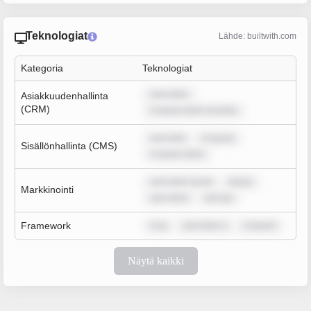
Teknologiat
Lähde: builtwith.com
Kategoria
Teknologiat
sum dolor
Asiakkuudenhallinta
(CRM)
m ipsum dolor sit amet,
sum dolo
m ipsum
Sisällönhallinta (CMS)
m ipsum dolor
sum dolor sit am
ipsum
Markkinointi
sum dolor
rem ips
Framework
m ip
sum dolor s
m ipsum
Näytä kaikki