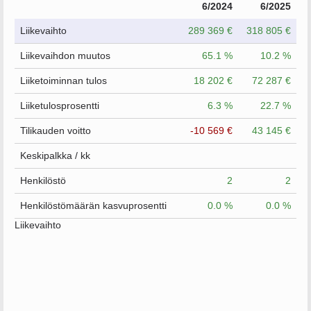
6/2024
6/2025
Liikevaihto
289 369 €
318 805 €
Liikevaihdon muutos
65.1 %
10.2 %
Liiketoiminnan tulos
18 202 €
72 287 €
Liiketulosprosentti
6.3 %
22.7 %
Tilikauden voitto
-10 569 €
43 145 €
Keskipalkka / kk
Henkilöstö
2
2
Henkilöstömäärän kasvuprosentti
0.0 %
0.0 %
Liikevaihto