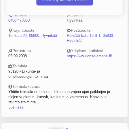
2217070-5
0–4
Puhelin
Sijainti
0400 478350
Hyvinkää
Käyntiosoite
Postiosoite
Torikatu 24, 05800, Hyvinkää
Päivälänkatu 18 B 1, 05830,
Hyvinkää
Perustettu
Yrityksen kotisivut
05.09.2008
https://www.onse-areena.fi/
Toimiala
93120 - Liikunta- ja
urheiluseurojen toiminta
Toimialakuvaus
Yhtiön toimiala on urheilu-, liikunta ja vapaa-ajan paikkojen ja -
tilojen vuokraus, kurssit, koulutus ja valmennus. Kahvila ja
ravintolatoiminta....
Lue lisää