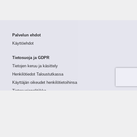
Palvelun ehdot
Käyttöehdot
Tietosuoja ja GDPR
Tietojen keruu ja käsittely
Henkilötiedot Taloustutkassa
Käyttäjän oikeudet henkilötietoihinsa
Tietosuojapolitiikka
Tietoturvapolitiikka
Evästeet
Tutustu palveluun
Ratkaisut
Tietoa palvelusta