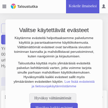
Kokeile ilmaiseksi
MonniKlubi Oy
Näytä haku
Valitse käytettävät evästeet
Käytämme evästeitä helpottaaksemme palvelumme
Raportit
käyttöä ja parantaaksemme käyttökokemusta.
Välttämättömät evästeet ovat tarvittavia sivuston
Yrityksen MonniKlubi Oy liikevaihto on 319 000 €, tulos 72
toiminnan kannalta ja mahdollistavat perustoiminnot,
000 € ja henkilöstömäärä 2. Sen päätoimiala on Liikunta- ja
kuten navigoinnin ja kirjautumisen.
urheiluseurojen toiminta, perustamisvuosi 2008 ja sijainti
Taloustutka käyttää myös ylimääräisiä evästeitä
Hyvinkää. Yrityksen yhtiömuoto Osakeyhtiö (OY).
palvelun kehittämistä varten, jotta voimme tarjota
sinulle parhaan mahdollisen käyttökokemuksen.
Hyväksymällä kaikki evästeet sallit myös
Perustiedot
Tilinpäätösluvut
Päättäjätiedot
ylimääräisten evästeiden käytön.
Lue lisää evästeistä
ja tietosuojakäytännöstämme
Perustiedot
Lähde: YTJ, PRH, Traficom
Hyväksy välttämättömät
Hyväksy kaikki evästeet
Y-tunnus
Henkilöstömäärä