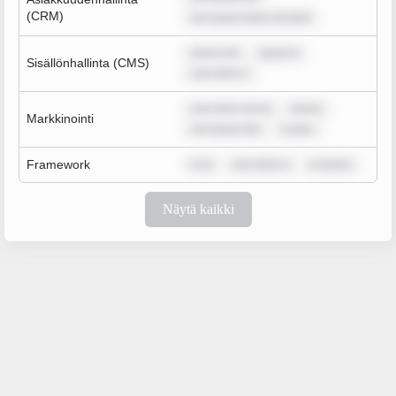
(CRM)
rem ipsum dolor sit amet
ipsum dol
ipsum d
Sisällönhallinta (CMS)
sum dolor s
sum dolor sit am
ipsum
Markkinointi
rem ipsum dol
m ipsu
Framework
m ip
sum dolor s
m ipsum
Näytä kaikki