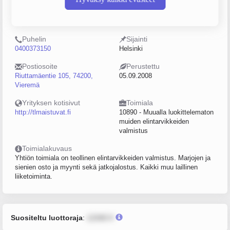
Y-tunnus
Henkilöstömäärä
2217191-9
0–4
Puhelin
Sijainti
0400373150
Helsinki
Postiosoite
Perustettu
Riuttamäentie 105, 74200,
05.09.2008
Vieremä
Yrityksen kotisivut
Toimiala
http://tlmaistuvat.fi
10890 - Muualla luokittelematon
muiden elintarvikkeiden
valmistus
Toimialakuvaus
Yhtiön toimiala on teollinen elintarvikkeiden valmistus. Marjojen ja
sienien osto ja myynti sekä jatkojalostus. Kaikki muu laillinen
liiketoiminta.
Suositeltu luottoraja
:
12345 €