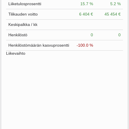
Liiketulosprosentti
15.7 %
5.2 %
Tilikauden voitto
6 404 €
45 454 €
Keskipalkka / kk
Henkilöstö
0
0
Henkilöstömäärän kasvuprosentti
-100.0 %
Liikevaihto