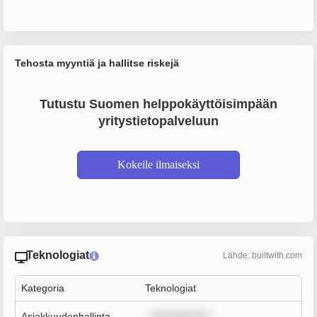
Tehosta myyntiä ja hallitse riskejä
Tutustu Suomen helppokäyttöisimpään
yritystietopalveluun
Kokeile ilmaiseksi
Teknologiat
Lähde: builtwith.com
Kategoria
Teknologiat
rem ipsum do
Asiakkuudenhallinta