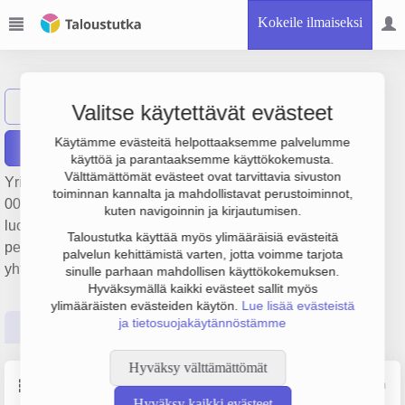
Kokeile ilmaiseksi
TL-Maistuvat Oy
Näytä haku
T
Valitse käytettävät evästeet
Käytämme evästeitä helpottaaksemme palvelumme
Raportit
käyttöä ja parantaaksemme käyttökokemusta.
Välttämättömät evästeet ovat tarvittavia sivuston
Yrityksen TL-Maistuvat Oy liikevaihto on 1.2 milj. €, tulos 63
toiminnan kannalta ja mahdollistavat perustoiminnot,
000 € ja henkilöstömäärä 0. Sen päätoimiala on Muualla
kuten navigoinnin ja kirjautumisen.
luokittelematon muiden elintarvikkeiden valmistus,
Taloustutka käyttää myös ylimääräisiä evästeitä
perustamisvuosi 2008 ja sijainti Helsinki. Yrityksen
palvelun kehittämistä varten, jotta voimme tarjota
yhtiömuoto Osakeyhtiö (OY).
sinulle parhaan mahdollisen käyttökokemuksen.
Hyväksymällä kaikki evästeet sallit myös
ylimääräisten evästeiden käytön.
Lue lisää evästeistä
ja tietosuojakäytännöstämme
Perustiedot
Tilinpäätösluvut
Päättäjätiedot
Hyväksy välttämättömät
Perustiedot
Lähde: YTJ, PRH, Traficom
Hyväksy kaikki evästeet