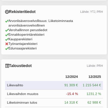
Rekisteritiedot
Lähde: YTJ, PRH
Arvonlisäverovelvollisuus: Liiketoiminnasta
arvonlisäverovelvollinen
Verohallinnon perustiedot
Ennakkoperintärekisteri
Kaupparekisteri
Työnantajarekisteri
Edunsaajarekisteri
Taloustiedot
Lähde: PRH
12/2024
12/2025
Liikevaihto
91 309 €
1 215 544 €
Liikevaihdon muutos
-15.4 %
1231.2 %
Liiketoiminnan tulos
14 318 €
62 988 €