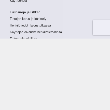
Käyttöehdot
Tietosuoja ja GDPR
Tietojen keruu ja käsittely
Henkilötiedot Taloustutkassa
Käyttäjän oikeudet henkilötietoihinsa
Tietosuojapolitiikka
Tietoturvapolitiikka
Evästeet
Tutustu palveluun
Ratkaisut
Tietoa palvelusta
Luottorajan määrittely
Tunnusluvut
Maksuviiveet
Hinnasto
Päivitykset