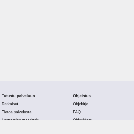
Tutustu palveluun
Ohjeistus
Ratkaisut
Ohjekirja
Tietoa palvelusta
FAQ
Luottorajan määrittely
Ohjevideot
Tunnusluvut
API-dokumentaatio