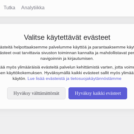
Tutka
Analytiikka
Valitse käytettävät evästeet
steitä helpottaaksemme palvelumme käyttöä ja parantaaksemme käy
steet ovat tarvittavia sivuston toiminnan kannalta ja mahdollistavat pe
tämään botinestovarmennusta sivustollamme. Suoritathan alla olevan
navigoinnin ja kirjautumisen.
tää myös ylimääräisiä evästeitä palvelun kehittämistä varten, jotta voimm
en käyttökokemuksen. Hyväksymällä kaikki evästeet sallit myös ylimää
käytön.
Lue lisää evästeistä ja tietosuojakäytännöstämme
Hyväksy välttämättömät
Hyväksy kaikki evästeet