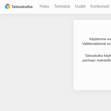
Haku
Toimialat
Uudet
Konkurssit
Käytämme evä
Välttämättömät evä
Joudumme käyt
Taloustutka käyt
parhaan mahdollis