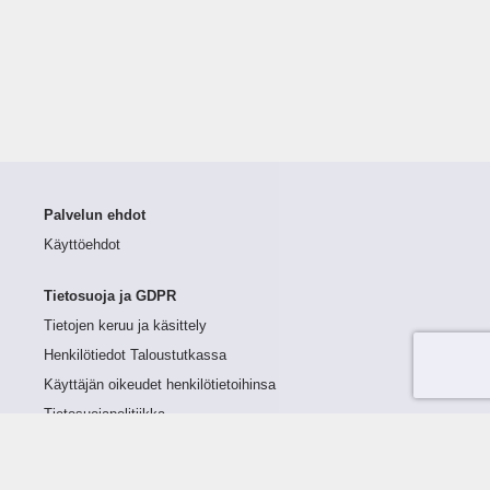
Palvelun ehdot
Käyttöehdot
Tietosuoja ja GDPR
Tietojen keruu ja käsittely
Henkilötiedot Taloustutkassa
Käyttäjän oikeudet henkilötietoihinsa
Tietosuojapolitiikka
Tietoturvapolitiikka
Evästeet