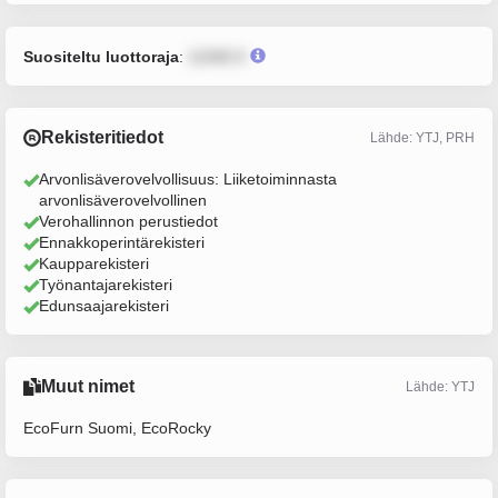
Suositeltu luottoraja
:
12345 €
Rekisteritiedot
Lähde: YTJ, PRH
Arvonlisäverovelvollisuus: Liiketoiminnasta
arvonlisäverovelvollinen
Verohallinnon perustiedot
Ennakkoperintärekisteri
Kaupparekisteri
Työnantajarekisteri
Edunsaajarekisteri
Muut nimet
Lähde: YTJ
EcoFurn Suomi, EcoRocky