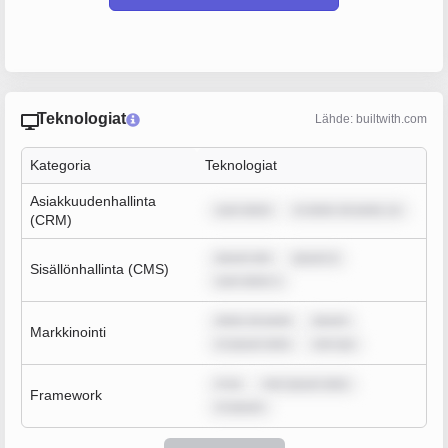
Teknologiat
Lähde: builtwith.com
Kategoria
Teknologiat
Asiakkuudenhallinta
sum dolor
m dolor sit amet, co
(CRM)
ipsum dol
ipsum d
Sisällönhallinta (CMS)
sum dolor s
dolor sit amet
ipsum
Markkinointi
m ipsum dolo
rem ips
m ip
rem ipsum dolo
Framework
m ipsum