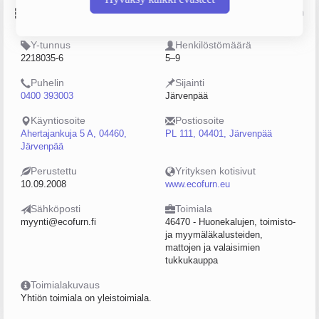
Perustiedot
Lähde: YTJ, PRH, Traficom
Y-tunnus
Henkilöstömäärä
2218035-6
5–9
Puhelin
Sijainti
0400 393003
Järvenpää
Käyntiosoite
Postiosoite
Ahertajankuja 5 A, 04460,
PL 111, 04401, Järvenpää
Järvenpää
Perustettu
Yrityksen kotisivut
10.09.2008
www.ecofurn.eu
Sähköposti
Toimiala
myynti@ecofurn.fi
46470 - Huonekalujen, toimisto-
ja myymäläkalusteiden,
mattojen ja valaisimien
tukkukauppa
Toimialakuvaus
Yhtiön toimiala on yleistoimiala.