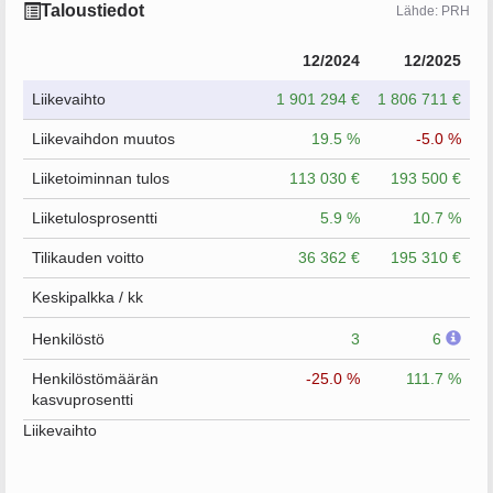
Taloustiedot
Lähde: PRH
12/2024
12/2025
Liikevaihto
1 901 294 €
1 806 711 €
Liikevaihdon muutos
19.5 %
-5.0 %
Liiketoiminnan tulos
113 030 €
193 500 €
Liiketulosprosentti
5.9 %
10.7 %
Tilikauden voitto
36 362 €
195 310 €
Keskipalkka / kk
Henkilöstö
3
6
Henkilöstömäärän
-25.0 %
111.7 %
kasvuprosentti
Liikevaihto