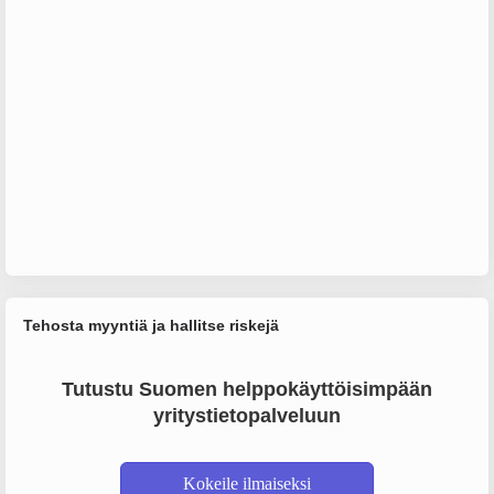
Tehosta myyntiä ja hallitse riskejä
Tutustu Suomen helppokäyttöisimpään
yritystietopalveluun
Kokeile ilmaiseksi