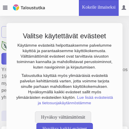
Kokeile ilmaiseksi
Näytä haku
Valitse käytettävät evästeet
EcoFurn Finland Oy
Käytämme evästeitä helpottaaksemme palvelumme
käyttöä ja parantaaksemme käyttökokemusta.
Välttämättömät evästeet ovat tarvittavia sivuston
Raportit
toiminnan kannalta ja mahdollistavat perustoiminnot,
kuten navigoinnin ja kirjautumisen.
Yrityksen EcoFurn Finland Oy liikevaihto on 1.8 milj. € ja tulos
Taloustutka käyttää myös ylimääräisiä evästeitä
194 000 €. Sen päätoimiala on Huonekalujen, toimisto- ja
palvelun kehittämistä varten, jotta voimme tarjota
myymäläkalusteiden, mattojen ja valaisimien tukkukauppa,
sinulle parhaan mahdollisen käyttökokemuksen.
perustamisvuosi 2008 ja sijainti Järvenpää. Yrityksen
Hyväksymällä kaikki evästeet sallit myös
yhtiömuoto Osakeyhtiö (OY).
ylimääräisten evästeiden käytön.
Lue lisää evästeistä
ja tietosuojakäytännöstämme
Perustiedot
Tilinpäätösluvut
Päättäjätiedot
Hyväksy välttämättömät
Hyväksy kaikki evästeet