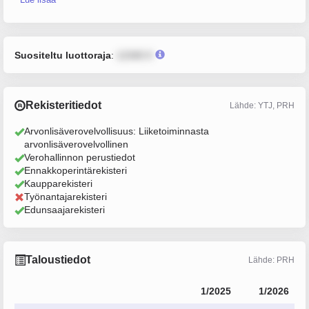
Suositeltu luottoraja
:
12345 €
Rekisteritiedot
Lähde: YTJ, PRH
Arvonlisäverovelvollisuus: Liiketoiminnasta
arvonlisäverovelvollinen
Verohallinnon perustiedot
Ennakkoperintärekisteri
Kaupparekisteri
Työnantajarekisteri
Edunsaajarekisteri
Taloustiedot
Lähde: PRH
1/2025
1/2026