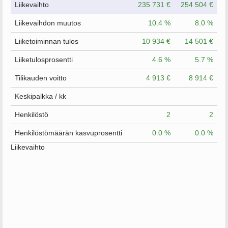
Liikevaihto
235 731 €
254 504 €
Liikevaihdon muutos
10.4 %
8.0 %
Liiketoiminnan tulos
10 934 €
14 501 €
Liiketulosprosentti
4.6 %
5.7 %
Tilikauden voitto
4 913 €
8 914 €
Keskipalkka / kk
Henkilöstö
2
2
Henkilöstömäärän kasvuprosentti
0.0 %
0.0 %
Liikevaihto