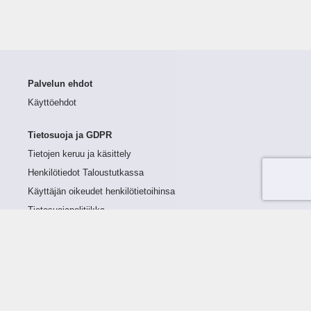
Palvelun ehdot
Käyttöehdot
Tietosuoja ja GDPR
Tietojen keruu ja käsittely
Henkilötiedot Taloustutkassa
Käyttäjän oikeudet henkilötietoihinsa
Tietosuojapolitiikka
Tietoturvapolitiikka
Evästeet
Tutustu palveluun
Ratkaisut