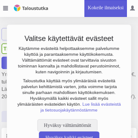
Kokeile ilmaiseksi
Näytä haku
Valitse käytettävät evästeet
Talotekniikka Kylmäoja Oy
TK
Käytämme evästeitä helpottaaksemme palvelumme
käyttöä ja parantaaksemme käyttökokemusta.
Välttämättömät evästeet ovat tarvittavia sivuston
Raportit
toiminnan kannalta ja mahdollistavat perustoiminnot,
kuten navigoinnin ja kirjautumisen.
Yrityksen Talotekniikka Kylmäoja Oy liikevaihto on 255 000 €,
Taloustutka käyttää myös ylimääräisiä evästeitä
tulos 15 000 € ja henkilöstömäärä 2. Sen päätoimiala on
palvelun kehittämistä varten, jotta voimme tarjota
Lämpö-, vesijohto- ja ilmastointiasennus, perustamisvuosi
sinulle parhaan mahdollisen käyttökokemuksen.
2008 ja sijainti Muhos. Yrityksen yhtiömuoto Osakeyhtiö (OY).
Hyväksymällä kaikki evästeet sallit myös
ylimääräisten evästeiden käytön.
Lue lisää evästeistä
ja tietosuojakäytännöstämme
Perustiedot
Tilinpäätösluvut
Päättäjätiedot
Hyväksy välttämättömät
Perustiedot
Lähde: YTJ, PRH, Traficom
Hyväksy kaikki evästeet