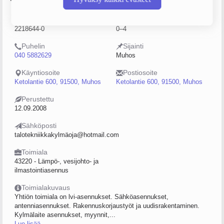
Y-tunnus
Henkilöstömäärä
2218644-0
0–4
Puhelin
Sijainti
040 5882629
Muhos
Käyntiosoite
Postiosoite
Ketolantie 600, 91500, Muhos
Ketolantie 600, 91500, Muhos
Perustettu
12.09.2008
Sähköposti
talotekniikkakylmäoja@hotmail.com
Toimiala
43220 - Lämpö-, vesijohto- ja
ilmastointiasennus
Toimialakuvaus
Yhtiön toimiala on lvi-asennukset. Sähköasennukset,
antenniasennukset. Rakennuskorjaustyöt ja uudisrakentaminen.
Kylmälaite asennukset, myynnit,...
Lue lisää