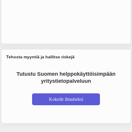
Tehosta myyntiä ja hallitse riskejä
Tutustu Suomen helppokäyttöisimpään
yritystietopalveluun
Kokeile ilmaiseksi