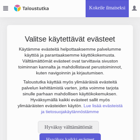
Kokeile ilmaiseksi
Valitse käytettävät evästeet
Käytämme evästeitä helpottaaksemme palvelumme
käyttöä ja parantaaksemme käyttökokemusta.
Joudumme käyttämään botinestovarmennusta sivustollamme.
Välttämättömät evästeet ovat tarvittavia sivuston
Suoritathan alla olevan varmistuksen.
toiminnan kannalta ja mahdollistavat perustoiminnot,
kuten navigoinnin ja kirjautumisen.
Taloustutka käyttää myös ylimääräisiä evästeitä
palvelun kehittämistä varten, jotta voimme tarjota
sinulle parhaan mahdollisen käyttökokemuksen.
Hyväksymällä kaikki evästeet sallit myös
ylimääräisten evästeiden käytön.
Lue lisää evästeistä
ja tietosuojakäytännöstämme
Hyväksy välttämättömät
Hyväksy kaikki evästeet