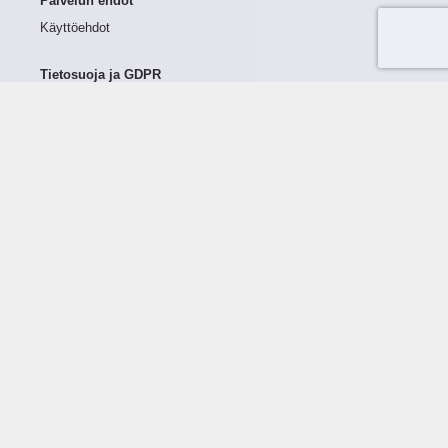
Palvelun ehdot
Käyttöehdot
Tietosuoja ja GDPR
Tietojen keruu ja käsittely
Henkilötiedot Taloustutkassa
Käyttäjän oikeudet henkilötietoihinsa
Tietosuojapolitiikka
Tietoturvapolitiikka
Evästeet
Tutustu palveluun
Ratkaisut
Tietoa palvelusta
Luottorajan määrittely
Tunnusluvut
Maksuviiveet
Hinnasto