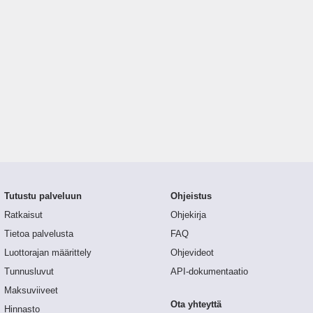
Tutustu palveluun
Ohjeistus
Ratkaisut
Ohjekirja
Tietoa palvelusta
FAQ
Luottorajan määrittely
Ohjevideot
Tunnusluvut
API-dokumentaatio
Maksuviiveet
Ota yhteyttä
Hinnasto