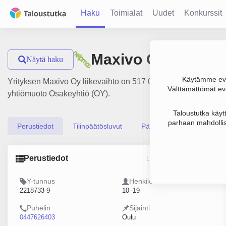
Haku
Toimialat
Uudet
Konkurssit
Maxivo Oy
Näytä haku
Käytämme evä
Yrityksen Maxivo Oy liikevaihto on 517 000 € ja tulos -4 000 €
Välttämättömät evä
yhtiömuoto Osakeyhtiö (OY).
Taloustutka käyt
parhaan mahdollis
Perustiedot
Tilinpäätösluvut
Päättäjätiedot
Perustiedot
Lähde: YTJ, PRH, Traficom
Y-tunnus
Henkilöstömäärä
2218733-9
10–19
Puhelin
Sijainti
0447626403
Oulu