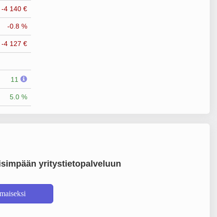
-4 140 €
-0.8 %
-4 127 €
11
5.0 %
simpään yritystietopalveluun
lmaiseksi