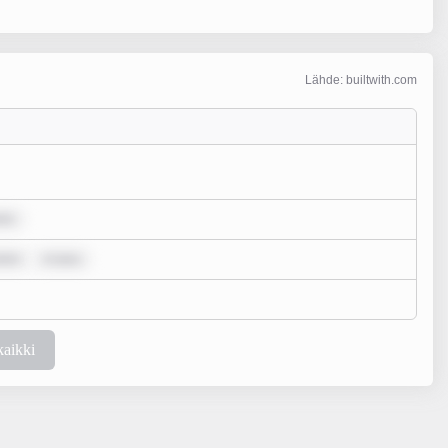
Lähde: builtwith.com
olo
olor
m ipsu
kaikki