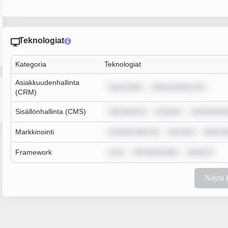
Teknologiat
Kategoria
Teknologiat
Asiakkuudenhallinta
ipsum dolo
dolor sit amet, con
(CRM)
Sisällönhallinta (CMS)
rem ipsum d
m ipsum
rem ipsum d
Markkinointi
m ipsum dolor sit
rem ipsu
ipsum d
Framework
m ip
rem ipsum dolo
ipsum d
Näytä 