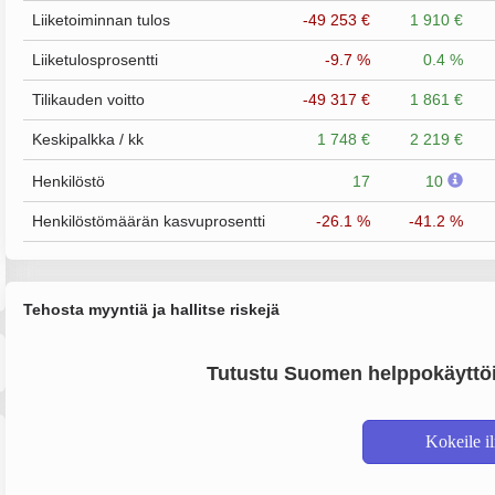
Liiketoiminnan tulos
-49 253 €
1 910 €
Liiketulosprosentti
-9.7 %
0.4 %
Tilikauden voitto
-49 317 €
1 861 €
Keskipalkka / kk
1 748 €
2 219 €
Henkilöstö
17
10
Henkilöstömäärän kasvuprosentti
-26.1 %
-41.2 %
Tehosta myyntiä ja hallitse riskejä
Tutustu Suomen helppokäyttöi
Kokeile i