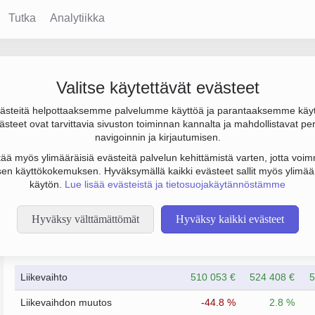
Tutka
Analytiikka
Valitse käytettävät evästeet
steitä helpottaaksemme palvelumme käyttöä ja parantaaksemme käy
. Sen päätoimiala on Kiinteistöjen siivous, perustamisvuosi 2008
steet ovat tarvittavia sivuston toiminnan kannalta ja mahdollistavat pe
navigoinnin ja kirjautumisen.
tää myös ylimääräisiä evästeitä palvelun kehittämistä varten, jotta voimm
en käyttökokemuksen. Hyväksymällä kaikki evästeet sallit myös ylimää
käytön.
Lue lisää evästeistä ja tietosuojakäytännöstämme
Hyväksy välttämättömät
Hyväksy kaikki evästeet
Taloustiedot
12/2023
12/2024
Liikevaihto
510 053 €
524 408 €
5
Liikevaihdon muutos
-44.8 %
2.8 %