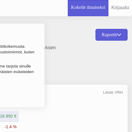
Kokeile ilmaiseksi
Kirjaudu
Raportit
ttökokemusta.
 ja sijainti Oulu. Yrityksen
rustoiminnot, kuten
e tarjota sinulle
räisten evästeiden
Lähde: PRH
Liikevaihto
12/2025
16 892 €
-1.4 %