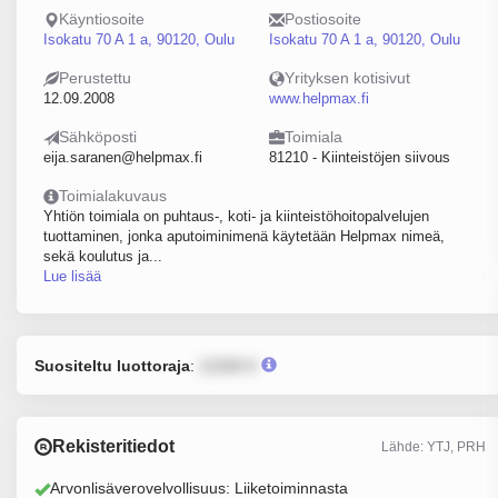
Käyntiosoite
Postiosoite
Isokatu 70 A 1 a, 90120, Oulu
Isokatu 70 A 1 a, 90120, Oulu
Perustettu
Yrityksen kotisivut
12.09.2008
www.helpmax.fi
Sähköposti
Toimiala
eija.saranen@helpmax.fi
81210 - Kiinteistöjen siivous
Toimialakuvaus
Yhtiön toimiala on puhtaus-, koti- ja kiinteistöhoitopalvelujen
tuottaminen, jonka aputoiminimenä käytetään Helpmax nimeä,
sekä koulutus ja...
Lue lisää
Suositeltu luottoraja
:
12345 €
Rekisteritiedot
Lähde: YTJ, PRH
Arvonlisäverovelvollisuus: Liiketoiminnasta