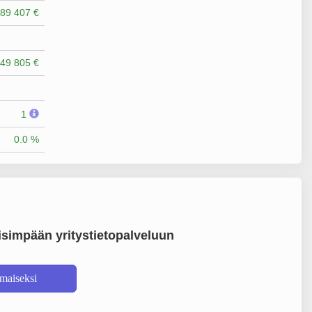
89 407 €
49 805 €
1
0.0 %
simpään yritystietopalveluun
lmaiseksi