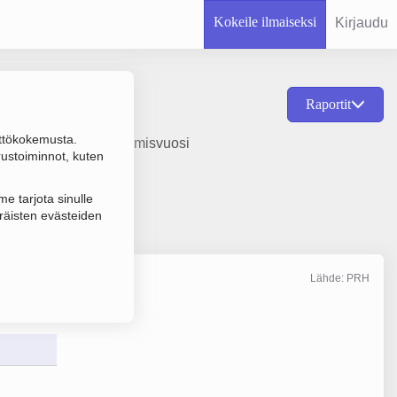
Kokeile ilmaiseksi
Kirjaudu
Raportit
ttökokemusta.
asvien viljely, perustamisvuosi
rustoiminnot, kuten
e tarjota sinulle
räisten evästeiden
Lähde: PRH
Liikevaihto
12/2024