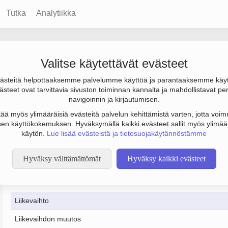
Tutka
Analytiikka
Valitse käytettävät evästeet
steitä helpottaaksemme palvelumme käyttöä ja parantaaksemme käy
 on Viljakasvien, pois lukien riisi, palkokasvien ja öljysiemenk
steet ovat tarvittavia sivuston toiminnan kannalta ja mahdollistavat pe
navigoinnin ja kirjautumisen.
tää myös ylimääräisiä evästeitä palvelun kehittämistä varten, jotta voimm
en käyttökokemuksen. Hyväksymällä kaikki evästeet sallit myös ylimää
käytön.
Lue lisää evästeistä ja tietosuojakäytännöstämme
Hyväksy välttämättömät
Hyväksy kaikki evästeet
Taloustiedot
12/2022
12/2023
Liikevaihto
Liikevaihdon muutos