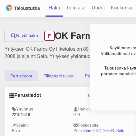
Haku
Toimialat
Uudet
Konkurssit
OK Farms Oy
Näytä haku
F
Käytämme evä
Yrityksen OK Farms Oy liiketulos on 89 000 €. Sen päätoimiala
Välttämättömät evä
2008 ja sijainti Salo. Yrityksen yhtiömuoto Osakeyhtiö (OY).
Taloustutka käyt
parhaan mahdollis
Perustiedot
Tilinpäätösluvut
Päättäjätiedot
Perustiedot
Lähde: YTJ, PRH, Traficom
Y-tunnus
Henkilöstömäärä
2219453-9
0–4
Sijainti
Postiosoite
Salo
Perniöntie 2042, 25500, Salo