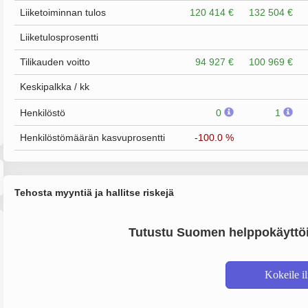
Liiketoiminnan tulos
120 414 €
132 504 €
Liiketulosprosentti
Tilikauden voitto
94 927 €
100 969 €
Keskipalkka / kk
Henkilöstö
0
1
Henkilöstömäärän kasvuprosentti
-100.0 %
Tehosta myyntiä ja hallitse riskejä
Tutustu Suomen helppokäyttöi
Kokeile i