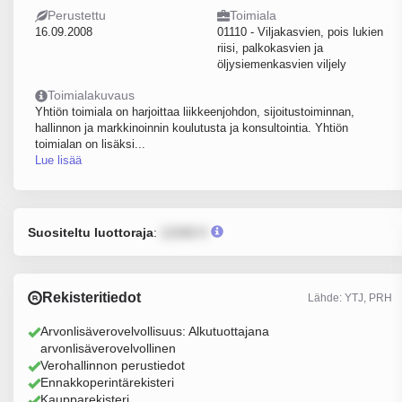
Perustettu
Toimiala
16.09.2008
01110 - Viljakasvien, pois lukien
riisi, palkokasvien ja
öljysiemenkasvien viljely
Toimialakuvaus
Yhtiön toimiala on harjoittaa liikkeenjohdon, sijoitustoiminnan,
hallinnon ja markkinoinnin koulutusta ja konsultointia. Yhtiön
toimialan on lisäksi...
Lue lisää
Suositeltu luottoraja
:
12345 €
Rekisteritiedot
Lähde: YTJ, PRH
Arvonlisäverovelvollisuus: Alkutuottajana
arvonlisäverovelvollinen
Verohallinnon perustiedot
Ennakkoperintärekisteri
Kaupparekisteri