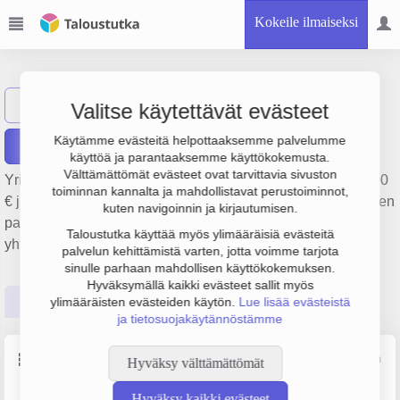
Kokeile ilmaiseksi
Pro Metal Oy
Näytä haku
PM
Valitse käytettävät evästeet
Käytämme evästeitä helpottaaksemme palvelumme
Raportit
käyttöä ja parantaaksemme käyttökokemusta.
Välttämättömät evästeet ovat tarvittavia sivuston
Yrityksen Pro Metal Oy liikevaihto on 653 000 €, tulos 60 000
toiminnan kannalta ja mahdollistavat perustoiminnot,
€ ja henkilöstömäärä 4. Sen päätoimiala on Rakennetekninen
kuten navigoinnin ja kirjautumisen.
palvelu, perustamisvuosi 2008 ja sijainti Kokkola. Yrityksen
Taloustutka käyttää myös ylimääräisiä evästeitä
yhtiömuoto Osakeyhtiö (OY).
palvelun kehittämistä varten, jotta voimme tarjota
sinulle parhaan mahdollisen käyttökokemuksen.
Hyväksymällä kaikki evästeet sallit myös
Perustiedot
Tilinpäätösluvut
Päättäjätiedot
ylimääräisten evästeiden käytön.
Lue lisää evästeistä
ja tietosuojakäytännöstämme
Perustiedot
Lähde: YTJ, PRH, Traficom
Hyväksy välttämättömät
Hyväksy kaikki evästeet
Y-tunnus
Henkilöstömäärä