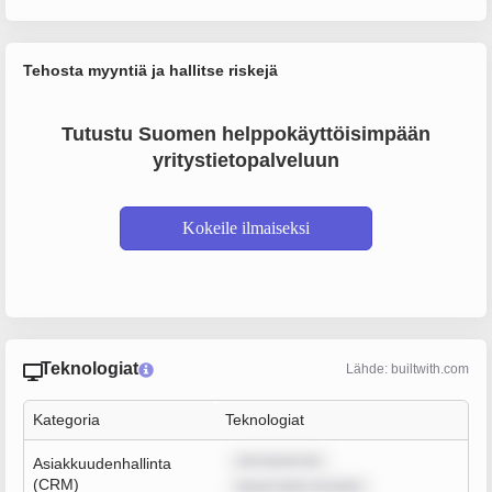
Tehosta myyntiä ja hallitse riskejä
Tutustu Suomen helppokäyttöisimpään
yritystietopalveluun
Kokeile ilmaiseksi
Teknologiat
Lähde: builtwith.com
Kategoria
Teknologiat
rem ipsum do
Asiakkuudenhallinta
(CRM)
ipsum dolor sit amet,