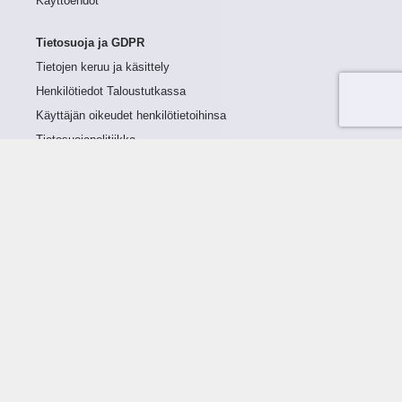
Käyttöehdot
Tietosuoja ja GDPR
Tietojen keruu ja käsittely
Henkilötiedot Taloustutkassa
Käyttäjän oikeudet henkilötietoihinsa
Tietosuojapolitiikka
Tietoturvapolitiikka
Evästeet
Tutustu palveluun
Ratkaisut
Tietoa palvelusta
Luottorajan määrittely
Tunnusluvut
Maksuviiveet
Hinnasto
Päivitykset