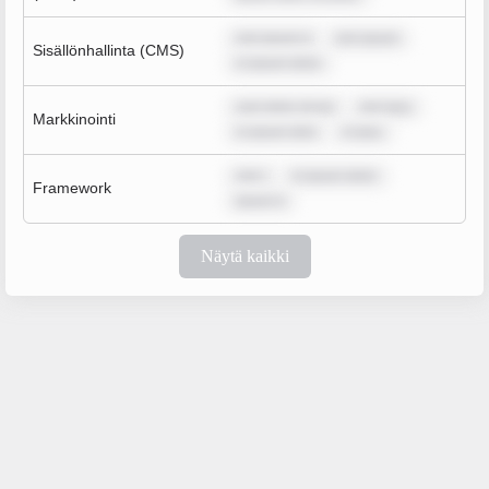
rem ipsum d
rem ipsum
Sisällönhallinta (CMS)
m ipsum dolor
sum dolor sit am
rem ipsu
Markkinointi
m ipsum dolo
m ipsu
rem i
m ipsum dolor
Framework
ipsum d
Näytä kaikki