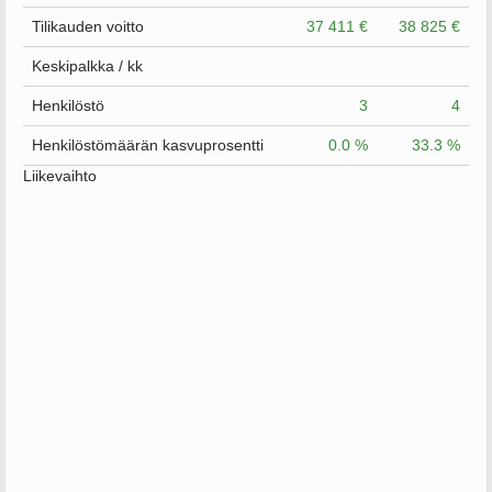
Tilikauden voitto
37 411 €
38 825 €
Keskipalkka / kk
Henkilöstö
3
4
Henkilöstömäärän kasvuprosentti
0.0 %
33.3 %
Liikevaihto