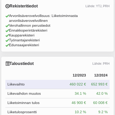
Rekisteritiedot
Lähde: YTJ, PRH
Arvonlisäverovelvollisuus: Liiketoiminnasta
arvonlisäverovelvollinen
Verohallinnon perustiedot
Ennakkoperintärekisteri
Kaupparekisteri
Työnantajarekisteri
Edunsaajarekisteri
Taloustiedot
Lähde: PRH
12/2023
12/2024
Liikevaihto
460 022 €
652 993 €
Liikevaihdon muutos
34.1 %
42.0 %
Liiketoiminnan tulos
46 900 €
60 008 €
Liiketulosprosentti
10.2 %
9.2 %