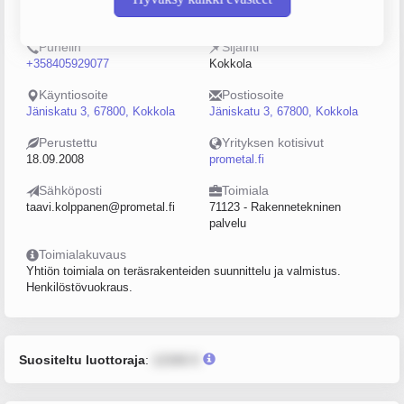
2220113-7
0–4
Puhelin
Sijainti
+358405929077
Kokkola
Käyntiosoite
Postiosoite
Jäniskatu 3, 67800, Kokkola
Jäniskatu 3, 67800, Kokkola
Perustettu
Yrityksen kotisivut
18.09.2008
prometal.fi
Sähköposti
Toimiala
taavi.kolppanen@prometal.fi
71123 - Rakennetekninen
palvelu
Toimialakuvaus
Yhtiön toimiala on teräsrakenteiden suunnittelu ja valmistus.
Henkilöstövuokraus.
Suositeltu luottoraja
:
12345 €