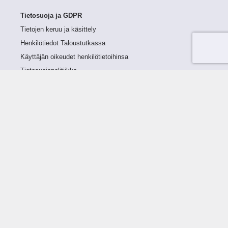
Tietosuoja ja GDPR
Tietojen keruu ja käsittely
Henkilötiedot Taloustutkassa
Käyttäjän oikeudet henkilötietoihinsa
Tietosuojapolitiikka
Tietoturvapolitiikka
Evästeet
Tutustu palveluun
Ratkaisut
Tietoa palvelusta
Luottorajan määrittely
Tunnusluvut
Maksuviiveet
Hinnasto
Päivitykset