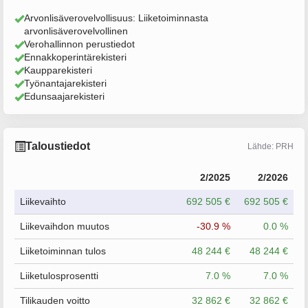
Arvonlisäverovelvollisuus: Liiketoiminnasta
arvonlisäverovelvollinen
Verohallinnon perustiedot
Ennakkoperintärekisteri
Kaupparekisteri
Työnantajarekisteri
Edunsaajarekisteri
Taloustiedot
Lähde: PRH
2/2025
2/2026
Liikevaihto
692 505 €
692 505 €
Liikevaihdon muutos
-30.9 %
0.0 %
Liiketoiminnan tulos
48 244 €
48 244 €
Liiketulosprosentti
7.0 %
7.0 %
Tilikauden voitto
32 862 €
32 862 €