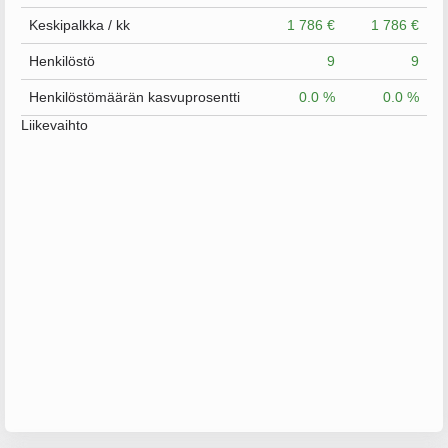
Keskipalkka / kk
1 786 €
1 786 €
Henkilöstö
9
9
Henkilöstömäärän kasvuprosentti
0.0 %
0.0 %
Liikevaihto