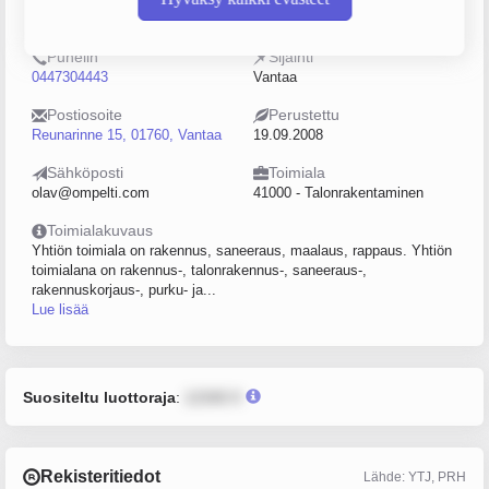
2220322-0
5–9
Puhelin
Sijainti
0447304443
Vantaa
Postiosoite
Perustettu
Reunarinne 15, 01760, Vantaa
19.09.2008
Sähköposti
Toimiala
olav@ompelti.com
41000 - Talonrakentaminen
Toimialakuvaus
Yhtiön toimiala on rakennus, saneeraus, maalaus, rappaus. Yhtiön
toimialana on rakennus-, talonrakennus-, saneeraus-,
rakennuskorjaus-, purku- ja...
Lue lisää
Suositeltu luottoraja
:
12345 €
Rekisteritiedot
Lähde: YTJ, PRH