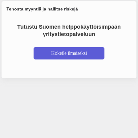
Tehosta myyntiä ja hallitse riskejä
Tutustu Suomen helppokäyttöisimpään
yritystietopalveluun
Kokeile ilmaiseksi