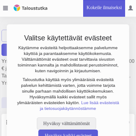
Kokeile ilmaiseksi
OM PELTI OY
Näytä haku
OP
Valitse käytettävät evästeet
Käytämme evästeitä helpottaaksemme palvelumme
Raportit
käyttöä ja parantaaksemme käyttökokemusta.
Välttämättömät evästeet ovat tarvittavia sivuston
Yrityksen OM PELTI OY liikevaihto on 693 000 €, tulos 48 000
toiminnan kannalta ja mahdollistavat perustoiminnot,
€ ja henkilöstömäärä 9. Sen päätoimiala on
kuten navigoinnin ja kirjautumisen.
Talonrakentaminen, perustamisvuosi 2008 ja sijainti Vantaa.
Taloustutka käyttää myös ylimääräisiä evästeitä
Yrityksen yhtiömuoto Osakeyhtiö (OY).
palvelun kehittämistä varten, jotta voimme tarjota
sinulle parhaan mahdollisen käyttökokemuksen.
Hyväksymällä kaikki evästeet sallit myös
Perustiedot
Tilinpäätösluvut
Päättäjätiedot
ylimääräisten evästeiden käytön.
Lue lisää evästeistä
ja tietosuojakäytännöstämme
Perustiedot
Lähde: YTJ, PRH, Traficom
Hyväksy välttämättömät
Hyväksy kaikki evästeet
Y-tunnus
Henkilöstömäärä