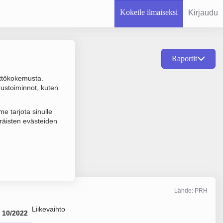
Kokeile ilmaiseksi
Kirjaudu
Raportit
ttökokemusta.
tiöiden toiminta,
rustoiminnot, kuten
e tarjota sinulle
räisten evästeiden
Lähde: PRH
Liikevaihto
10/2022