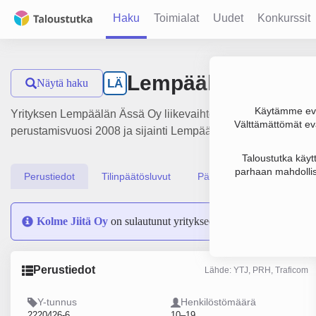
Haku
Toimialat
Uudet
Konkurssit
Lempäälän Ässä 
Näytä haku
LÄ
Käytämme evä
Yrityksen Lempäälän Ässä Oy liikevaihto on 2.1 milj. €, tulo
Välttämättömät evä
perustamisvuosi 2008 ja sijainti Lempäälä. Yrityksen yhtiöm
Taloustutka käyt
parhaan mahdollis
Perustiedot
Tilinpäätösluvut
Päättäjätiedot
Kolme Jiitä Oy
on sulautunut yritykseen Lempäälän Ässä Oy
Perustiedot
Lähde: YTJ, PRH, Traficom
Y-tunnus
Henkilöstömäärä
2220426-6
10–19