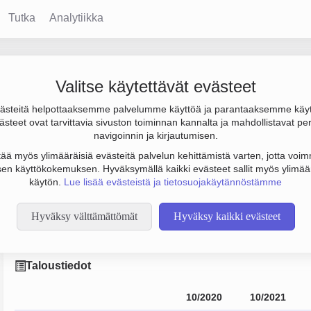
Tutka
Analytiikka
Oy
Valitse käytettävät evästeet
steitä helpottaaksemme palvelumme käyttöä ja parantaaksemme käy
s 379 000 € ja henkilöstömäärä 17. Sen päätoimiala on Holdingyh
steet ovat tarvittavia sivuston toiminnan kannalta ja mahdollistavat pe
uoto Osakeyhtiö (OY).
navigoinnin ja kirjautumisen.
tää myös ylimääräisiä evästeitä palvelun kehittämistä varten, jotta voimm
en käyttökokemuksen. Hyväksymällä kaikki evästeet sallit myös ylimää
käytön.
Lue lisää evästeistä ja tietosuojakäytännöstämme
Hyväksy välttämättömät
Hyväksy kaikki evästeet
Taloustiedot
10/2020
10/2021