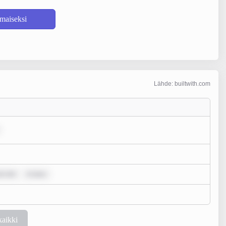
lmaiseksi
Lähde: builtwith.com
um dol
m ipsu
kaikki