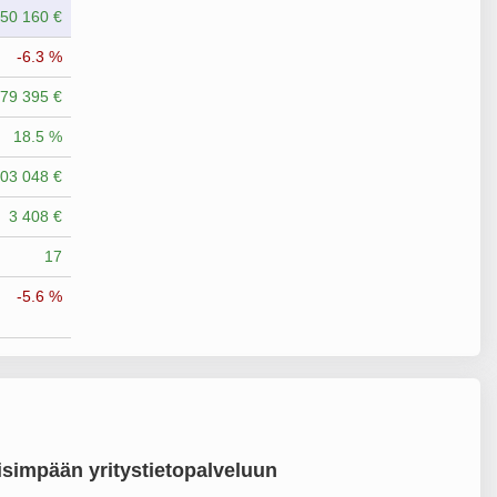
050 160 €
-6.3 %
79 395 €
18.5 %
03 048 €
3 408 €
17
-5.6 %
simpään yritystietopalveluun