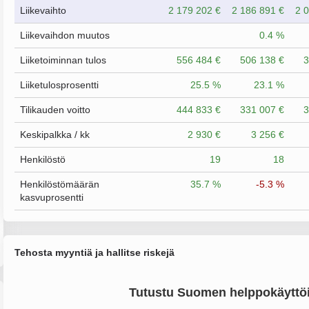
Liikevaihto
2 179 202 €
2 186 891 €
2 
Liikevaihdon muutos
0.4 %
Liiketoiminnan tulos
556 484 €
506 138 €
3
Liiketulosprosentti
25.5 %
23.1 %
Tilikauden voitto
444 833 €
331 007 €
3
Keskipalkka / kk
2 930 €
3 256 €
Henkilöstö
19
18
Henkilöstömäärän
35.7 %
-5.3 %
kasvuprosentti
Tehosta myyntiä ja hallitse riskejä
Tutustu Suomen helppokäyttöi