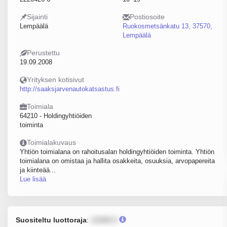
Sijainti
Postiosoite
Lempäälä
Ruokosmetsänkatu 13, 37570,
Lempäälä
Perustettu
19.09.2008
Yrityksen kotisivut
http://saaksjarvenautokatsastus.fi
Toimiala
64210 - Holdingyhtiöiden
toiminta
Toimialakuvaus
Yhtiön toimialana on rahoitusalan holdingyhtiöiden toiminta. Yhtiön
toimialana on omistaa ja hallita osakkeita, osuuksia, arvopapereita
ja kiinteää...
Lue lisää
Suositeltu luottoraja
:
12345 €