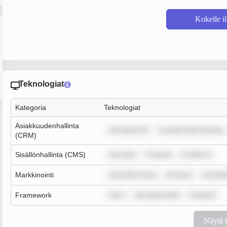
Kokeile i
Teknologiat
Kategoria
Teknologiat
Asiakkuudenhallinta
rem ipsum do
m ipsum dolor sit amet,
(CRM)
Sisällönhallinta (CMS)
sum dolo
m ipsum
m dolor si
Markkinointi
sum dolor sit am
rem ipsu
rem ips
Framework
rem i
rem ipsum dolo
m ipsum
Näytä 