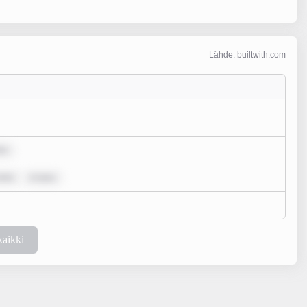
Lähde: builtwith.com
lo
dolo
m ipsu
kaikki