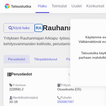
Haku
Toimialat
Uudet
Konkurssit
Rauhanmajan Arki
Näytä haku
RA
Käytämme evä
Yrityksen Rauhanmajan Arkiapu -työosuuskunta liikevaihto on
Välttämättömät evä
kehitysvammaisten kotihoito, perustamisvuosi 2008 ja sijaint
Taloustutka käyt
parhaan mahdollis
Perustiedot
Tilinpäätösluvut
Päättäjätiedot
Perustiedot
Lähde: YTJ, PRH, Traficom
Y-tunnus
Yritysmuoto
2220591-2
Osuuskunta (OS)
Henkilöstömäärä
Puhelin
10–19
0500867087