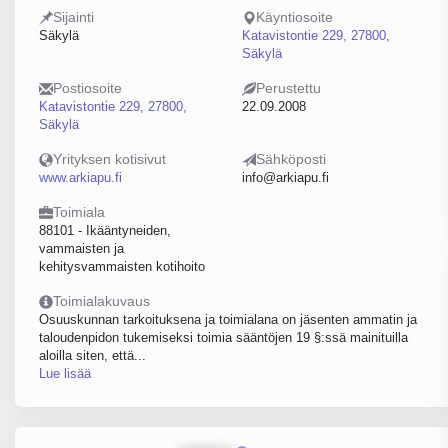
Sijainti
Käyntiosoite
Säkylä
Katavistontie 229, 27800,
Säkylä
Postiosoite
Perustettu
Katavistontie 229, 27800,
22.09.2008
Säkylä
Yrityksen kotisivut
Sähköposti
www.arkiapu.fi
info@arkiapu.fi
Toimiala
88101 - Ikääntyneiden,
vammaisten ja
kehitysvammaisten kotihoito
Toimialakuvaus
Osuuskunnan tarkoituksena ja toimialana on jäsenten ammatin ja
taloudenpidon tukemiseksi toimia sääntöjen 19 §:ssä mainituilla
aloilla siten, että...
Lue lisää