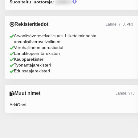
Suositeltu luottoraja
:
12345 €
Rekisteritiedot
Lähde: YTJ, PRH
Arvonlisäverovelvollisuus: Liiketoiminnasta
arvonlisäverovelvollinen
Verohallinnon perustiedot
Ennakkoperintärekisteri
Kaupparekisteri
Työnantajarekisteri
Edunsaajarekisteri
Muut nimet
Lähde: YTJ
ArkiOnni