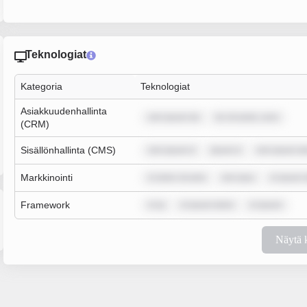
Teknologiat
Kategoria
Teknologiat
Asiakkuudenhallinta
rem ipsum do
lor sit amet, cons
(CRM)
Sisällönhallinta (CMS)
rem ipsum d
ipsum d
rem ipsum do
Markkinointi
m dolor sit ame
rem ipsu
m ipsum 
Framework
m ip
m ipsum dolor
m ipsum
Näytä 