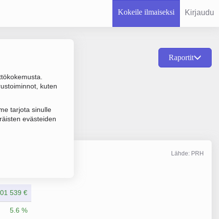
Kokeile ilmaiseksi
Kirjaudu
Raportit
ttökokemusta.
, vammaisten ja
rustoiminnot, kuten
e tarjota sinulle
räisten evästeiden
Lähde: PRH
Liikevaihto
12/2025
01 539 €
5.6 %