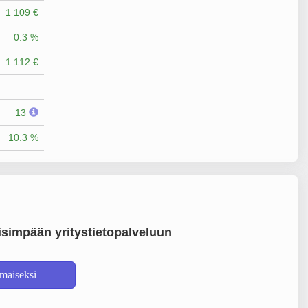
1 109 €
0.3 %
1 112 €
13
10.3 %
simpään yritystietopalveluun
lmaiseksi