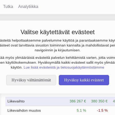
Tutka
Analytiikka
apu -työosuuskunta
Valitse käytettävät evästeet
steitä helpottaaksemme palvelumme käyttöä ja parantaaksemme käy
 402 000 € ja tulos 1 000 €. Sen päätoimiala on Ikääntyneiden
steet ovat tarvittavia sivuston toiminnan kannalta ja mahdollistavat pe
i Säkylä. Yrityksen yhtiömuoto Osuuskunta (OS).
navigoinnin ja kirjautumisen.
tää myös ylimääräisiä evästeitä palvelun kehittämistä varten, jotta voimm
en käyttökokemuksen. Hyväksymällä kaikki evästeet sallit myös ylimää
käytön.
Lue lisää evästeistä ja tietosuojakäytännöstämme
Hyväksy välttämättömät
Hyväksy kaikki evästeet
Taloustiedot
12/2023
12/2024
Liikevaihto
386 267 €
380 350 €
4
Liikevaihdon muutos
5.1 %
-1.5 %