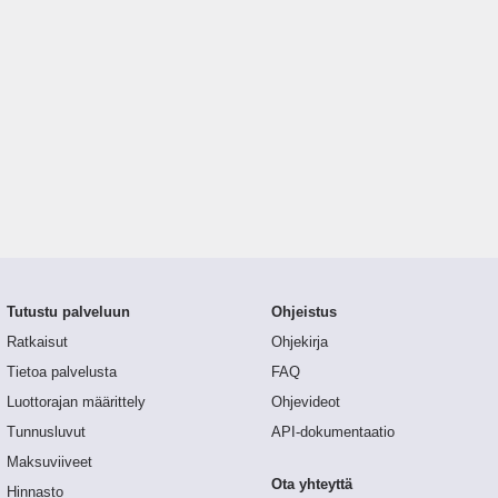
Tutustu palveluun
Ohjeistus
Ratkaisut
Ohjekirja
Tietoa palvelusta
FAQ
Luottorajan määrittely
Ohjevideot
Tunnusluvut
API-dokumentaatio
Maksuviiveet
Ota yhteyttä
Hinnasto