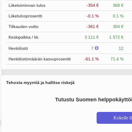
Liiketoiminnan tulos
-354 €
368 €
Liiketulosprosentti
-0.1 %
0.1 %
Tilikauden voitto
-361 €
304 €
Keskipalkka / kk
3 111 €
1 572 €
Henkilöstö
7
12
Henkilöstömäärän kasvuprosentti
-61.1 %
71.4 %
Tehosta myyntiä ja hallitse riskejä
Tutustu Suomen helppokäyttöi
Kokeile i