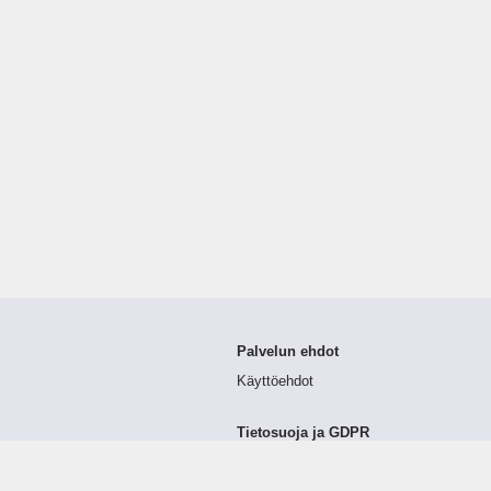
Palvelun ehdot
Käyttöehdot
Tietosuoja ja GDPR
Tietojen keruu ja käsittely