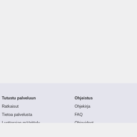
Tutustu palveluun
Ohjeistus
Ratkaisut
Ohjekirja
Tietoa palvelusta
FAQ
Luottorajan määrittely
Ohjevideot
Tunnusluvut
API-dokumentaatio