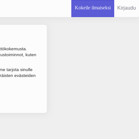
Kokeile ilmaiseksi
Kirjaudu
ttökokemusta.
rustoiminnot, kuten
 varmistuksen.
e tarjota sinulle
räisten evästeiden