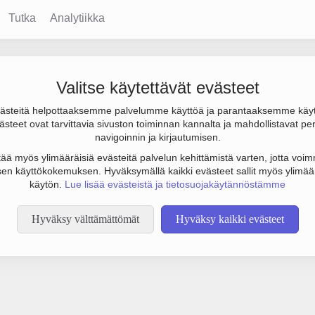
Tutka
Analytiikka
Valitse käytettävät evästeet
steitä helpottaaksemme palvelumme käyttöä ja parantaaksemme käy
steet ovat tarvittavia sivuston toiminnan kannalta ja mahdollistavat pe
tämään botinestovarmennusta sivustollamme. Suoritathan alla olevan
navigoinnin ja kirjautumisen.
tää myös ylimääräisiä evästeitä palvelun kehittämistä varten, jotta voimm
en käyttökokemuksen. Hyväksymällä kaikki evästeet sallit myös ylimää
käytön.
Lue lisää evästeistä ja tietosuojakäytännöstämme
Hyväksy välttämättömät
Hyväksy kaikki evästeet