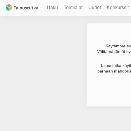
Haku
Toimialat
Uudet
Konkurssit
Käytämme evä
Välttämättömät evä
Joudumme käyt
Taloustutka käyt
parhaan mahdollis