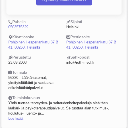
Y-tunnus
Henkilöstömäärä
2220924-3
0–4
Puhelin
Sijainti
0503575329
Helsinki
Käyntiosoite
Postiosoite
Pohjoinen Hesperiankatu 37 B
Pohjoinen Hesperiankatu 37 B
41, 00260, Helsinki
41, 00260, Helsinki
Perustettu
Sähköposti
23.09.2008
info@roth-med.fi
Toimiala
86220 - Lääkäriasemat,
yksityislääkärit ja vastaavat
erikoislääkäripalvelut
Toimialakuvaus
Yhtiö tuottaa terveyden- ja sairaudenhoitopalveluja sisältäen
lääkäri- ja psykoterapeuttipalvelut. Se tuottaa alan tutkimus-,
koulutus-, luento- ja...
Lue lisää