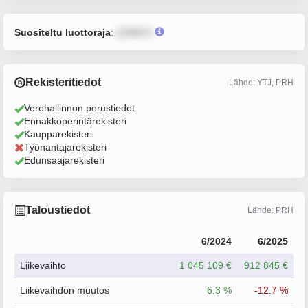
Suositeltu luottoraja
:
12345 €
Rekisteritiedot
Lähde: YTJ, PRH
Verohallinnon perustiedot
Ennakkoperintärekisteri
Kaupparekisteri
Työnantajarekisteri
Edunsaajarekisteri
Taloustiedot
Lähde: PRH
6/2024
6/2025
Liikevaihto
1 045 109 €
912 845 €
Liikevaihdon muutos
6.3 %
-12.7 %