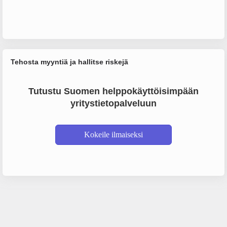
Tehosta myyntiä ja hallitse riskejä
Tutustu Suomen helppokäyttöisimpään
yritystietopalveluun
Kokeile ilmaiseksi