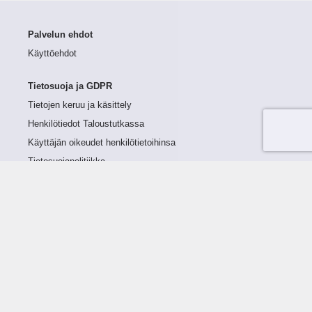
Palvelun ehdot
Käyttöehdot
Tietosuoja ja GDPR
Tietojen keruu ja käsittely
Henkilötiedot Taloustutkassa
Käyttäjän oikeudet henkilötietoihinsa
Tietosuojapolitiikka
Tietoturvapolitiikka
Evästeet
Tutustu palveluun
Ratkaisut
Tietoa palvelusta
Luottorajan määrittely
Tunnusluvut