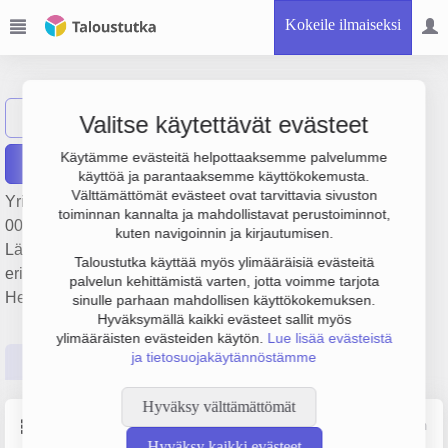
Kokeile ilmaiseksi
Roth-Med Oy
Näytä haku
R
Valitse käytettävät evästeet
Käytämme evästeitä helpottaaksemme palvelumme
Raportit
käyttöä ja parantaaksemme käyttökokemusta.
Välttämättömät evästeet ovat tarvittavia sivuston
Yrityksen Roth-Med Oy liikevaihto on 913 000 €, tulos 217
toiminnan kannalta ja mahdollistavat perustoiminnot,
000 € ja henkilöstömäärä 2. Sen päätoimiala on
kuten navigoinnin ja kirjautumisen.
Lääkäriasemat, yksityislääkärit ja vastaavat
Taloustutka käyttää myös ylimääräisiä evästeitä
erikoislääkäripalvelut, perustamisvuosi 2008 ja sijainti
palvelun kehittämistä varten, jotta voimme tarjota
Helsinki. Yrityksen yhtiömuoto Osakeyhtiö (OY).
sinulle parhaan mahdollisen käyttökokemuksen.
Hyväksymällä kaikki evästeet sallit myös
ylimääräisten evästeiden käytön.
Lue lisää evästeistä
ja tietosuojakäytännöstämme
Perustiedot
Tilinpäätösluvut
Päättäjätiedot
Hyväksy välttämättömät
Perustiedot
Lähde: YTJ, PRH, Traficom
Hyväksy kaikki evästeet