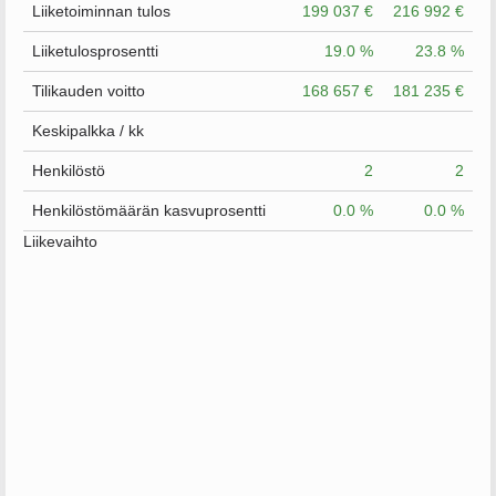
Liiketoiminnan tulos
199 037 €
216 992 €
Liiketulosprosentti
19.0 %
23.8 %
Tilikauden voitto
168 657 €
181 235 €
Keskipalkka / kk
Henkilöstö
2
2
Henkilöstömäärän kasvuprosentti
0.0 %
0.0 %
Liikevaihto