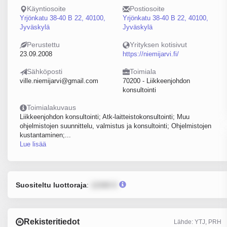
Käyntiosoite
Postiosoite
Yrjönkatu 38-40 B 22, 40100,
Yrjönkatu 38-40 B 22, 40100,
Jyväskylä
Jyväskylä
Perustettu
Yrityksen kotisivut
23.09.2008
https://niemijarvi.fi/
Sähköposti
Toimiala
ville.niemijarvi@gmail.com
70200 - Liikkeenjohdon
konsultointi
Toimialakuvaus
Liikkeenjohdon konsultointi; Atk-laitteistokonsultointi; Muu
ohjelmistojen suunnittelu, valmistus ja konsultointi; Ohjelmistojen
kustantaminen;...
Lue lisää
Suositeltu luottoraja
:
12345 €
Rekisteritiedot
Lähde: YTJ, PRH