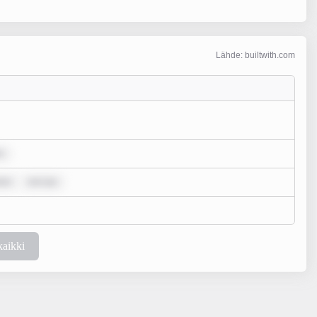
Lähde: builtwith.com
r
lor
rem ips
kaikki