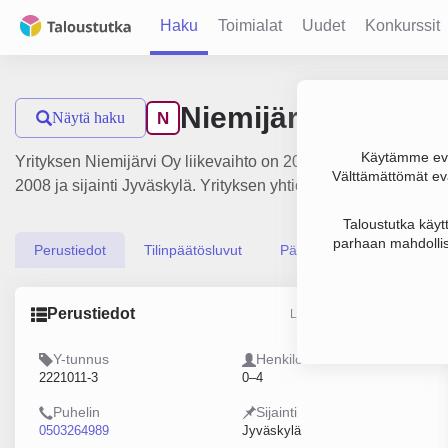
Haku
Toimialat
Uudet
Konkurssit
Niemijärvi Oy
Näytä haku
N
Käytämme evä
Yrityksen Niemijärvi Oy liikevaihto on 206 000 €, tulos 99 0
Välttämättömät evä
2008 ja sijainti Jyväskylä. Yrityksen yhtiömuoto Osakeyhtiö (
Taloustutka käyt
parhaan mahdollis
Perustiedot
Tilinpäätösluvut
Päättäjätiedot
Perustiedot
Lähde: YTJ, PRH, Traficom
Y-tunnus
Henkilöstömäärä
2221011-3
0–4
Puhelin
Sijainti
0503264989
Jyväskylä