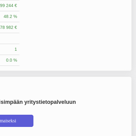
99 244 €
48.2 %
78 982 €
1
0.0 %
simpään yritystietopalveluun
lmaiseksi