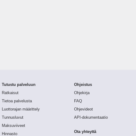
Tutustu palveluun
Ohjeistus
Ratkaisut
Ohjekirja
Tietoa palvelusta
FAQ
Luottorajan määrittely
Ohjevideot
Tunnusluvut
API-dokumentaatio
Maksuviiveet
Ota yhteyttä
Hinnasto