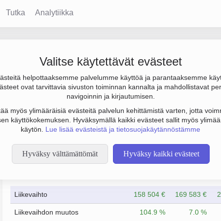
Tutka
Analytiikka
Valitse käytettävät evästeet
steitä helpottaaksemme palvelumme käyttöä ja parantaaksemme käy
00 € ja henkilöstömäärä 1. Sen päätoimiala on Liikkeenjohdon ko
steet ovat tarvittavia sivuston toiminnan kannalta ja mahdollistavat pe
OY).
navigoinnin ja kirjautumisen.
tää myös ylimääräisiä evästeitä palvelun kehittämistä varten, jotta voimm
en käyttökokemuksen. Hyväksymällä kaikki evästeet sallit myös ylimää
käytön.
Lue lisää evästeistä ja tietosuojakäytännöstämme
Hyväksy välttämättömät
Hyväksy kaikki evästeet
Taloustiedot
12/2023
12/2024
Liikevaihto
158 504 €
169 583 €
2
Liikevaihdon muutos
104.9 %
7.0 %