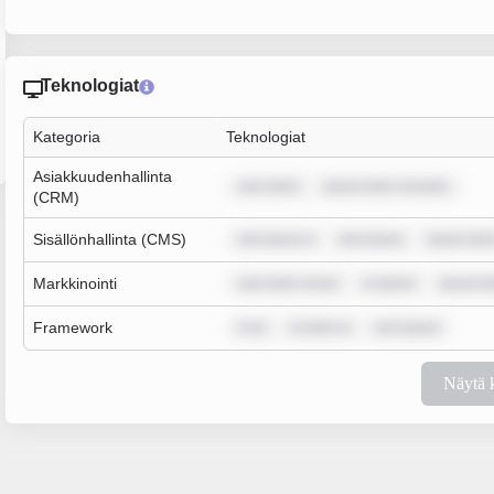
Teknologiat
Kategoria
Teknologiat
Asiakkuudenhallinta
sum dolor
ipsum dolor sit amet,
(CRM)
Sisällönhallinta (CMS)
rem ipsum d
rem ipsum
ipsum dolo
Markkinointi
sum dolor sit am
m ipsum
ipsum do
Framework
m ip
m dolor si
rem ipsum
Näytä 