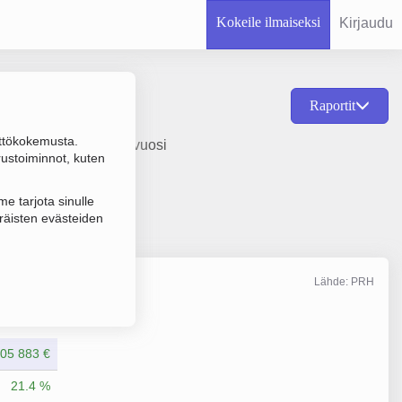
Kokeile ilmaiseksi
Kirjaudu
Raportit
ttökokemusta.
nsultointi, perustamisvuosi
rustoiminnot, kuten
e tarjota sinulle
räisten evästeiden
Lähde: PRH
Liikevaihto
12/2025
05 883 €
21.4 %