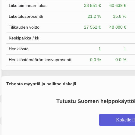
Liiketoiminnan tulos
33 551 €
60 639 €
Liiketulosprosentti
21.2 %
35.8 %
Tilikauden voitto
27 562 €
48 880 €
Keskipalkka / kk
Henkilöstö
1
1
Henkilöstömäärän kasvuprosentti
0.0 %
0.0 %
Tehosta myyntiä ja hallitse riskejä
Tutustu Suomen helppokäyttöi
Kokeile i