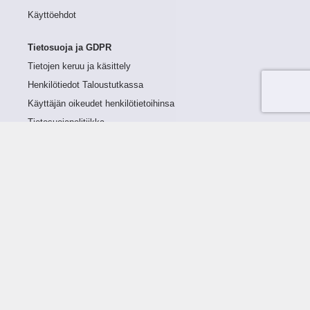
Käyttöehdot
Tietosuoja ja GDPR
Tietojen keruu ja käsittely
Henkilötiedot Taloustutkassa
Käyttäjän oikeudet henkilötietoihinsa
Tietosuojapolitiikka
Tietoturvapolitiikka
Evästeet
Tutustu palveluun
Ratkaisut
Tietoa palvelusta
Luottorajan määrittely
Tunnusluvut
Maksuviiveet
Hinnasto