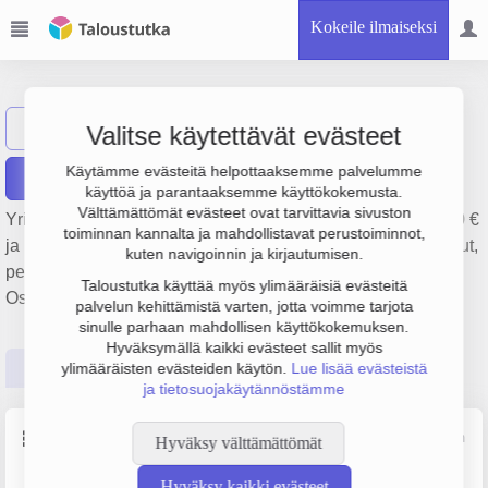
Kokeile ilmaiseksi
RIC Line Oy
Näytä haku
RL
Valitse käytettävät evästeet
Käytämme evästeitä helpottaaksemme palvelumme
Raportit
käyttöä ja parantaaksemme käyttökokemusta.
Välttämättömät evästeet ovat tarvittavia sivuston
Yrityksen RIC Line Oy liikevaihto on 2.3 milj. €, tulos 12 000 €
toiminnan kannalta ja mahdollistavat perustoiminnot,
ja henkilöstömäärä 2. Sen päätoimiala on Logistiikkapalvelut,
kuten navigoinnin ja kirjautumisen.
perustamisvuosi 2008 ja sijainti Lahti. Yrityksen yhtiömuoto
Taloustutka käyttää myös ylimääräisiä evästeitä
Osakeyhtiö (OY).
palvelun kehittämistä varten, jotta voimme tarjota
sinulle parhaan mahdollisen käyttökokemuksen.
Hyväksymällä kaikki evästeet sallit myös
Perustiedot
Tilinpäätösluvut
Päättäjätiedot
ylimääräisten evästeiden käytön.
Lue lisää evästeistä
ja tietosuojakäytännöstämme
Perustiedot
Lähde: YTJ, PRH, Traficom
Hyväksy välttämättömät
Hyväksy kaikki evästeet
Y-tunnus
Henkilöstömäärä