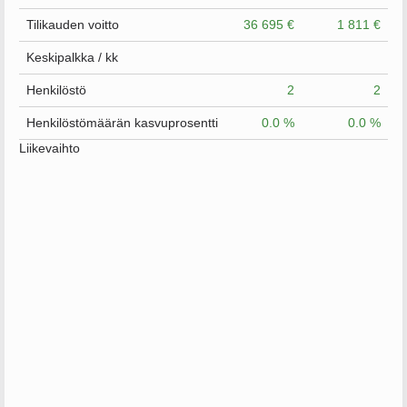
Tilikauden voitto
36 695 €
1 811 €
Keskipalkka / kk
Henkilöstö
2
2
Henkilöstömäärän kasvuprosentti
0.0 %
0.0 %
Liikevaihto