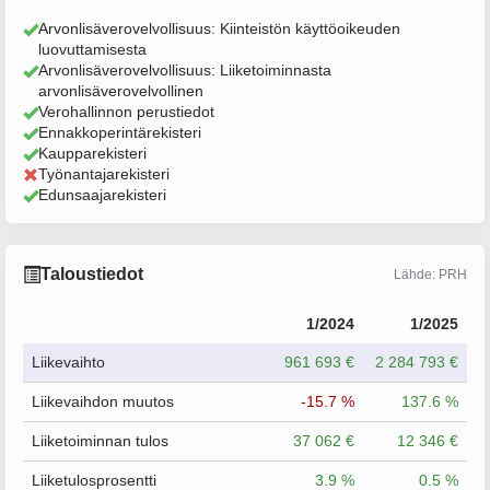
Arvonlisäverovelvollisuus: Kiinteistön käyttöoikeuden
luovuttamisesta
Arvonlisäverovelvollisuus: Liiketoiminnasta
arvonlisäverovelvollinen
Verohallinnon perustiedot
Ennakkoperintärekisteri
Kaupparekisteri
Työnantajarekisteri
Edunsaajarekisteri
Taloustiedot
Lähde: PRH
1/2024
1/2025
Liikevaihto
961 693 €
2 284 793 €
Liikevaihdon muutos
-15.7 %
137.6 %
Liiketoiminnan tulos
37 062 €
12 346 €
Liiketulosprosentti
3.9 %
0.5 %