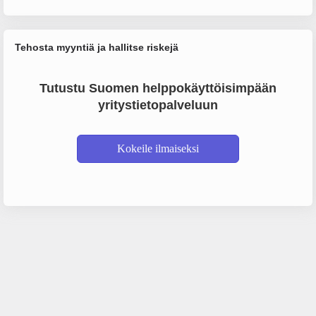
Tehosta myyntiä ja hallitse riskejä
Tutustu Suomen helppokäyttöisimpään
yritystietopalveluun
Kokeile ilmaiseksi