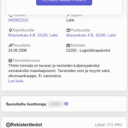
2221123-9
0–4
Puhelin
Sijainti
0400822115
Lahti
Käyntiosoite
Postiosoite
Moisionkatu 4 B, 15100, Lahti
Moisionkatu 4 B, 15100, Lahti
Perustettu
Toimiala
24.09.2008
52250 - Logistiikkapalvelut
Toimialakuvaus
Yhtiön toimiala on tavaran ja nesteiden kuljetuspalvelut
vesialuksilla maanlaajuisesti. Tavaroiden osto ja myynti sekä
ulkomaankauppa. Ei varsinaisia
Lue lisää
Suositeltu luottoraja
:
12345 €
Rekisteritiedot
Lähde: YTJ, PRH