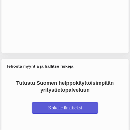
Tehosta myyntiä ja hallitse riskejä
Tutustu Suomen helppokäyttöisimpään
yritystietopalveluun
Kokeile ilmaiseksi