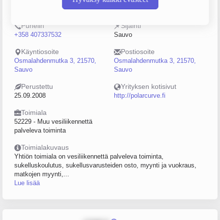
2221464-0
0–4
Puhelin
Sijainti
+358 407337532
Sauvo
Käyntiosoite
Postiosoite
Osmalahdenmutka 3, 21570,
Osmalahdenmutka 3, 21570,
Sauvo
Sauvo
Perustettu
Yrityksen kotisivut
25.09.2008
http://polarcurve.fi
Toimiala
52229 - Muu vesiliikennettä
palveleva toiminta
Toimialakuvaus
Yhtiön toimiala on vesiliikennettä palveleva toiminta,
sukelluskoulutus, sukellusvarusteiden osto, myynti ja vuokraus,
matkojen myynti,...
Lue lisää