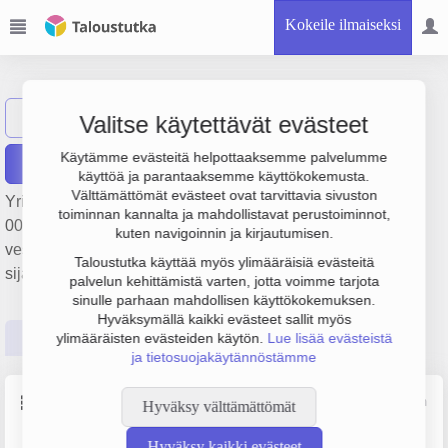
Kokeile ilmaiseksi
Polar Curve Oy
Näytä haku
PC
Valitse käytettävät evästeet
Käytämme evästeitä helpottaaksemme palvelumme
Raportit
käyttöä ja parantaaksemme käyttökokemusta.
Välttämättömät evästeet ovat tarvittavia sivuston
Yrityksen Polar Curve Oy liikevaihto on 830 000 €, tulos 71
toiminnan kannalta ja mahdollistavat perustoiminnot,
000 € ja henkilöstömäärä 1. Sen päätoimiala on Muu
kuten navigoinnin ja kirjautumisen.
vesiliikennettä palveleva toiminta, perustamisvuosi 2008 ja
Taloustutka käyttää myös ylimääräisiä evästeitä
sijainti Sauvo. Yrityksen yhtiömuoto Osakeyhtiö (OY).
palvelun kehittämistä varten, jotta voimme tarjota
sinulle parhaan mahdollisen käyttökokemuksen.
Hyväksymällä kaikki evästeet sallit myös
Perustiedot
Tilinpäätösluvut
Päättäjätiedot
ylimääräisten evästeiden käytön.
Lue lisää evästeistä
ja tietosuojakäytännöstämme
Perustiedot
Lähde: YTJ, PRH, Traficom
Hyväksy välttämättömät
Hyväksy kaikki evästeet
Y-tunnus
Henkilöstömäärä