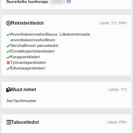
Suositeltu luottoraja
:
12345 €
Rekisteritiedot
Lähde: YTJ, PRH
Arvonlisäverovelvollisuus: Liiketoiminnasta
arvonlisäverovelvollinen
Verohallinnon perustiedot
Ennakkoperintärekisteri
Kaupparekisteri
Työnantajarekisteri
Edunsaajarekisteri
Muut nimet
Lähde: YTJ
JanYachtmaster
Taloustiedot
Lähde: PRH