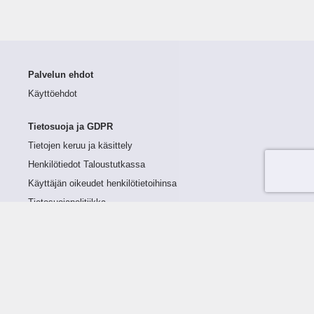
Palvelun ehdot
Käyttöehdot
Tietosuoja ja GDPR
Tietojen keruu ja käsittely
Henkilötiedot Taloustutkassa
Käyttäjän oikeudet henkilötietoihinsa
Tietosuojapolitiikka
Tietoturvapolitiikka
Evästeet
Tutustu palveluun
Ratkaisut
Tietoa palvelusta