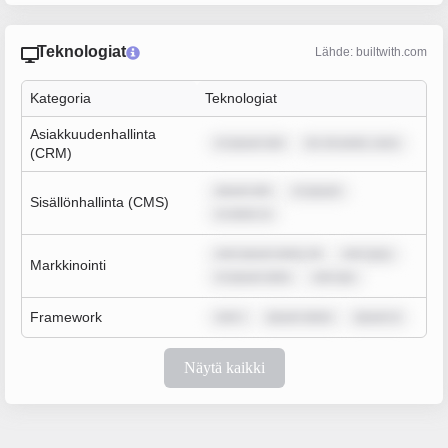
Teknologiat
Lähde: builtwith.com
Kategoria
Teknologiat
Asiakkuudenhallinta
m ipsum dol
lor sit amet, cons
(CRM)
ipsum dol
m ipsum
Sisällönhallinta (CMS)
m dolor si
rem ipsum dolor sit
rem ipsu
Markkinointi
m ipsum dolo
rem ips
Framework
rem i
ipsum dolor
ipsum d
Näytä kaikki