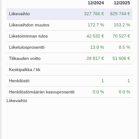
12/2024
12/2025
Liikevaihto
327 766 €
829 744 €
Liikevaihdon muutos
172.7 %
153.2 %
Liiketoiminnan tulos
42 532 €
70 527 €
Liiketulosprosentti
13.0 %
8.5 %
Tilikauden voitto
28 817 €
51 606 €
Keskipalkka / kk
Henkilöstö
1
1
Henkilöstömäärän kasvuprosentti
0.0 %
0.0 %
Liikevaihto