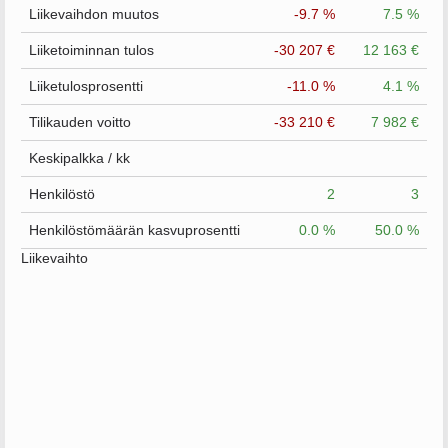
Liikevaihdon muutos
-9.7 %
7.5 %
Liiketoiminnan tulos
-30 207 €
12 163 €
Liiketulosprosentti
-11.0 %
4.1 %
Tilikauden voitto
-33 210 €
7 982 €
Keskipalkka / kk
Henkilöstö
2
3
Henkilöstömäärän kasvuprosentti
0.0 %
50.0 %
Liikevaihto