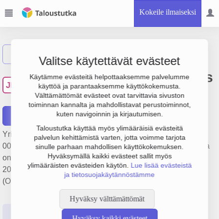
Kokeile ilmaiseksi
Näytä haku
Valitse käytettävät evästeet
JL Koneurakointi ja kuljetus
Käytämme evästeitä helpottaaksemme palvelumme
JK
käyttöä ja parantaaksemme käyttökokemusta.
Oy
Välttämättömät evästeet ovat tarvittavia sivuston
toiminnan kannalta ja mahdollistavat perustoiminnot,
kuten navigoinnin ja kirjautumisen.
Raportit
Taloustutka käyttää myös ylimääräisiä evästeitä
Yrityksen JL Koneurakointi ja kuljetus Oy liikevaihto on 296
palvelun kehittämistä varten, jotta voimme tarjota
000 €, tulos 12 000 € ja henkilöstömäärä 3. Sen päätoimiala
sinulle parhaan mahdollisen käyttökokemuksen.
Hyväksymällä kaikki evästeet sallit myös
on Rakennuskonevuokraus käyttäjineen, perustamisvuosi
ylimääräisten evästeiden käytön.
Lue lisää evästeistä
2008 ja sijainti Kaarina. Yrityksen yhtiömuoto Osakeyhtiö
ja tietosuojakäytännöstämme
(OY).
Hyväksy välttämättömät
Perustiedot
Tilinpäätösluvut
Päättäjätiedot
Hyväksy kaikki evästeet