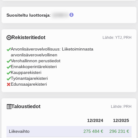
Suositeltu luottoraja
:
12345 €
Rekisteritiedot
Lähde: YTJ, PRH
Arvonlisäverovelvollisuus: Liiketoiminnasta
arvonlisäverovelvollinen
Verohallinnon perustiedot
Ennakkoperintärekisteri
Kaupparekisteri
Työnantajarekisteri
Edunsaajarekisteri
Taloustiedot
Lähde: PRH
12/2024
12/2025
Liikevaihto
275 484 €
296 231 €