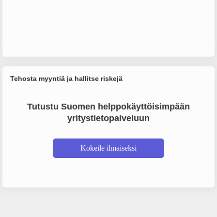
Tehosta myyntiä ja hallitse riskejä
Tutustu Suomen helppokäyttöisimpään
yritystietopalveluun
Kokeile ilmaiseksi