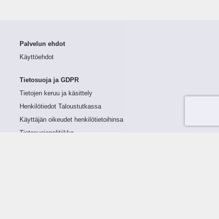
Palvelun ehdot
Käyttöehdot
Tietosuoja ja GDPR
Tietojen keruu ja käsittely
Henkilötiedot Taloustutkassa
Käyttäjän oikeudet henkilötietoihinsa
Tietosuojapolitiikka
Tietoturvapolitiikka
Evästeet
Tutustu palveluun
Ratkaisut
Tietoa palvelusta
Luottorajan määrittely