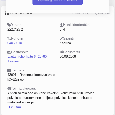
Perustiedot
Lähde: YTJ, PRH, Traficom
Y-tunnus
Henkilöstömäärä
2222423-2
0–4
Puhelin
Sijainti
0405501016
Kaarina
Postiosoite
Perustettu
Lautamiehenkatu 6, 20780,
30.09.2008
Kaarina
Toimiala
43991 - Rakennuskonevuokraus
käyttäjineen
Toimialakuvaus
Yhtiön toimialana on koneurakointi, koneurakointiin liittyvin
palvelujen tuottaminen, kuljetuspalvelut, kiinteistönhuolto,
metallirakenne- ja...
Lue lisää