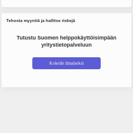
Tehosta myyntiä ja hallitse riskejä
Tutustu Suomen helppokäyttöisimpään
yritystietopalveluun
Kokeile ilmaiseksi