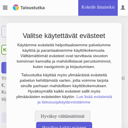
Kokeile ilmaiseksi
Näytä haku
Valitse käytettävät evästeet
Kukkatarha Skogberg Oy
Käytämme evästeitä helpottaaksemme palvelumme
KS
käyttöä ja parantaaksemme käyttökokemusta.
Ab
Välttämättömät evästeet ovat tarvittavia sivuston
toiminnan kannalta ja mahdollistavat perustoiminnot,
kuten navigoinnin ja kirjautumisen.
Raportit
Taloustutka käyttää myös ylimääräisiä evästeitä
Yrityksen Kukkatarha Skogberg Oy Ab liikevaihto on 257 000
palvelun kehittämistä varten, jotta voimme tarjota
€, tulos 58 000 € ja henkilöstömäärä 3. Sen päätoimiala on
sinulle parhaan mahdollisen käyttökokemuksen.
Hyväksymällä kaikki evästeet sallit myös
Kukkien ja koristekasvien viljely, perustamisvuosi 2008 ja
ylimääräisten evästeiden käytön.
Lue lisää evästeistä
sijainti Sipoo. Yrityksen yhtiömuoto Osakeyhtiö (OY).
ja tietosuojakäytännöstämme
Hyväksy välttämättömät
Perustiedot
Tilinpäätösluvut
Päättäjätiedot
Hyväksy kaikki evästeet