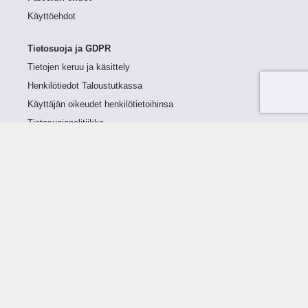
Käyttöehdot
Tietosuoja ja GDPR
Tietojen keruu ja käsittely
Henkilötiedot Taloustutkassa
Käyttäjän oikeudet henkilötietoihinsa
Tietosuojapolitiikka
Tietoturvapolitiikka
Evästeet
Tutustu palveluun
Ratkaisut
Tietoa palvelusta
Luottorajan määrittely
Tunnusluvut
Maksuviiveet
Hinnasto