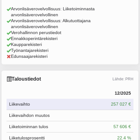
Arvonlisäverovelvollisuus: Liiketoiminnasta
arvonlisäverovelvollinen
Arvonlisäverovelvollisuus: Alkutuottajana
arvonlisäverovelvollinen
Verohallinnon perustiedot
Ennakkoperintärekisteri
Kaupparekisteri
Työnantajarekisteri
Edunsaajarekisteri
Taloustiedot
Lähde: PRH
12/2025
Liikevaihto
257 027 €
Liikevaihdon muutos
Liiketoiminnan tulos
57 606 €
Liiketulosprosentti
22.4 %