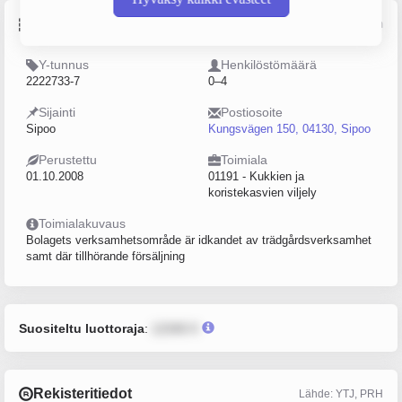
Perustiedot
Lähde: YTJ, PRH, Traficom
Y-tunnus
Henkilöstömäärä
2222733-7
0–4
Sijainti
Postiosoite
Sipoo
Kungsvägen 150, 04130, Sipoo
Perustettu
Toimiala
01.10.2008
01191 - Kukkien ja
koristekasvien viljely
Toimialakuvaus
Bolagets verksamhetsområde är idkandet av trädgårdsverksamhet
samt där tillhörande försäljning
Suositeltu luottoraja
:
12345 €
Rekisteritiedot
Lähde: YTJ, PRH