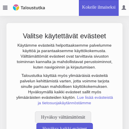
Kokeile ilmaiseksi
Valitse käytettävät evästeet
Käytämme evästeitä helpottaaksemme palvelumme
käyttöä ja parantaaksemme käyttökokemusta.
Joudumme käyttämään botinestovarmennusta sivustollamme.
Välttämättömät evästeet ovat tarvittavia sivuston
Suoritathan alla olevan varmistuksen.
toiminnan kannalta ja mahdollistavat perustoiminnot,
kuten navigoinnin ja kirjautumisen.
Taloustutka käyttää myös ylimääräisiä evästeitä
palvelun kehittämistä varten, jotta voimme tarjota
sinulle parhaan mahdollisen käyttökokemuksen.
Hyväksymällä kaikki evästeet sallit myös
ylimääräisten evästeiden käytön.
Lue lisää evästeistä
ja tietosuojakäytännöstämme
Hyväksy välttämättömät
Hyväksy kaikki evästeet