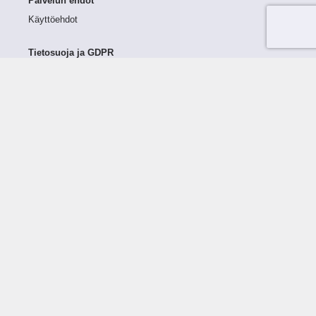
Palvelun ehdot
Käyttöehdot
Tietosuoja ja GDPR
Tietojen keruu ja käsittely
Henkilötiedot Taloustutkassa
Käyttäjän oikeudet henkilötietoihinsa
Tietosuojapolitiikka
Tietoturvapolitiikka
Evästeet
Tutustu palveluun
Ratkaisut
Tietoa palvelusta
Luottorajan määrittely
Tunnusluvut
Maksuviiveet
Hinnasto