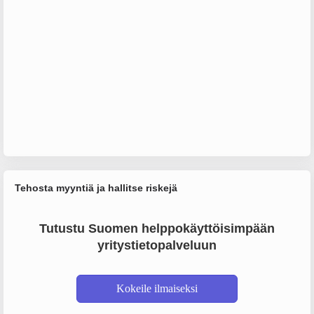
Tehosta myyntiä ja hallitse riskejä
Tutustu Suomen helppokäyttöisimpään
yritystietopalveluun
Kokeile ilmaiseksi