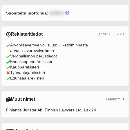
Suositeltu luottoraja
:
12345 €
Rekisteritiedot
Lähde: YTJ, PRH
Arvonlisäverovelvollisuus: Liiketoiminnasta
arvonlisäverovelvollinen
Verohallinnon perustiedot
Ennakkoperintärekisteri
Kaupparekisteri
Työnantajarekisteri
Edunsaajarekisteri
Muut nimet
Lähde: YTJ
Finlands Jurister Ab, Finnish Lawyers Ltd, Laki24