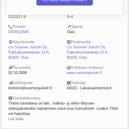
Y-tunnus
Henkilöstömäärä
2223217-9
0–4
Puhelin
Sijainti
0207622540
Oulu
Käyntiosoite
Postiosoite
c/o Suomen Juristit Oy
c/o Suomen Juristit Oy
Pakkahuoneenkatu 12 A,
Pakkahuoneenkatu 12 A,
90100, Oulu
90100, Oulu
Perustettu
Yrityksen kotisivut
02.10.2008
www.suomenjuristit.fi
Sähköposti
Toimiala
toimisto@suomenjuristit.fi
69102 - Lakiasiaintoimistot
Toimialakuvaus
Yhtiön toimialana on laki-, hallinto- ja niihin liittyvien
oheispalveluiden tarjoaminen sekä muu konsultointi. Lisäksi Yhtiö
voi harjoittaa...
Lue lisää