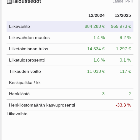
Taloustiedot
Lähde: PRH
12/2024
12/2025
Liikevaihto
884 283 €
965 973 €
Liikevaihdon muutos
1.4 %
9.2 %
Liiketoiminnan tulos
14 534 €
1 297 €
Liiketulosprosentti
1.6 %
0.1 %
Tilikauden voitto
11 033 €
117 €
Keskipalkka / kk
Henkilöstö
3
2
Henkilöstömäärän kasvuprosentti
-33.3 %
Liikevaihto