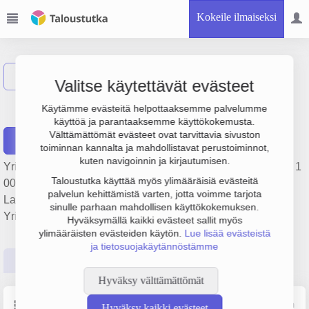
Kokeile ilmaiseksi
Näytä haku
Valitse käytettävät evästeet
Suomen Juristit Oy
Käytämme evästeitä helpottaaksemme palvelumme
käyttöä ja parantaaksemme käyttökokemusta.
Välttämättömät evästeet ovat tarvittavia sivuston
Raportit
toiminnan kannalta ja mahdollistavat perustoiminnot,
kuten navigoinnin ja kirjautumisen.
Yrityksen Suomen Juristit Oy liikevaihto on 966 000 €, tulos 1
Taloustutka käyttää myös ylimääräisiä evästeitä
000 € ja henkilöstömäärä 2. Sen päätoimiala on
palvelun kehittämistä varten, jotta voimme tarjota
Lakiasiaintoimistot, perustamisvuosi 2008 ja sijainti Oulu.
sinulle parhaan mahdollisen käyttökokemuksen.
Yrityksen yhtiömuoto Osakeyhtiö (OY).
Hyväksymällä kaikki evästeet sallit myös
ylimääräisten evästeiden käytön.
Lue lisää evästeistä
ja tietosuojakäytännöstämme
Perustiedot
Tilinpäätösluvut
Päättäjätiedot
Hyväksy välttämättömät
Perustiedot
Lähde: YTJ, PRH, Traficom
Hyväksy kaikki evästeet