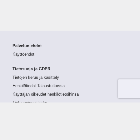
Palvelun ehdot
Käyttöehdot
Tietosuoja ja GDPR
Tietojen keruu ja käsittely
Henkilötiedot Taloustutkassa
Käyttäjän oikeudet henkilötietoihinsa
Tietosuojapolitiikka
Tietoturvapolitiikka
Evästeet
Tutustu palveluun
Ratkaisut