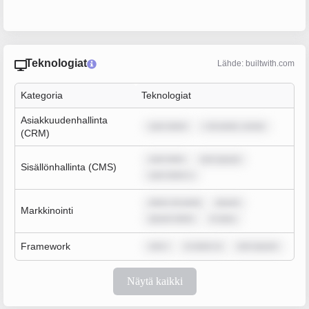
Teknologiat
Lähde: builtwith.com
Kategoria
Teknologiat
Asiakkuudenhallinta
sum dolor
r sit amet, conse
(CRM)
sum dolo
rem ipsum
Sisällönhallinta (CMS)
sum dolor s
dolor sit amet
ipsum
Markkinointi
ipsum dolor
m ipsu
Framework
rem i
m dolor si
rem ipsum
Näytä kaikki