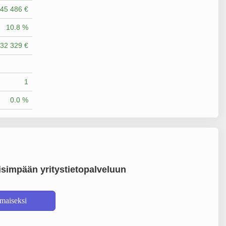
45 486 €
10.8 %
32 329 €
1
0.0 %
simpään yritystietopalveluun
lmaiseksi