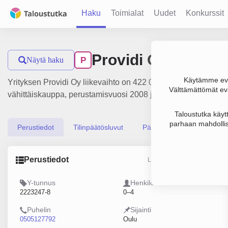
Haku
Toimialat
Uudet
Konkurssit
Providi Oy
Näytä haku
P
Käytämme evä
Yrityksen Providi Oy liikevaihto on 422 000 €, tulos 45 000 €
Välttämättömät evä
vähittäiskauppa, perustamisvuosi 2008 ja sijainti Oulu. Yrit
Taloustutka käyt
parhaan mahdollis
Perustiedot
Tilinpäätösluvut
Päättäjätiedot
Perustiedot
Lähde: YTJ, PRH, Traficom
Y-tunnus
Henkilöstömäärä
2223247-8
0–4
Puhelin
Sijainti
0505127792
Oulu