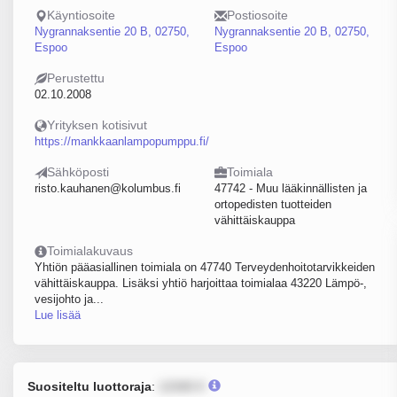
Käyntiosoite
Postiosoite
Nygrannaksentie 20 B, 02750,
Nygrannaksentie 20 B, 02750,
Espoo
Espoo
Perustettu
02.10.2008
Yrityksen kotisivut
https://mankkaanlampopumppu.fi/
Sähköposti
Toimiala
risto.kauhanen@kolumbus.fi
47742 - Muu lääkinnällisten ja
ortopedisten tuotteiden
vähittäiskauppa
Toimialakuvaus
Yhtiön pääasiallinen toimiala on 47740 Terveydenhoitotarvikkeiden
vähittäiskauppa. Lisäksi yhtiö harjoittaa toimialaa 43220 Lämpö-,
vesijohto ja...
Lue lisää
Suositeltu luottoraja
:
12345 €