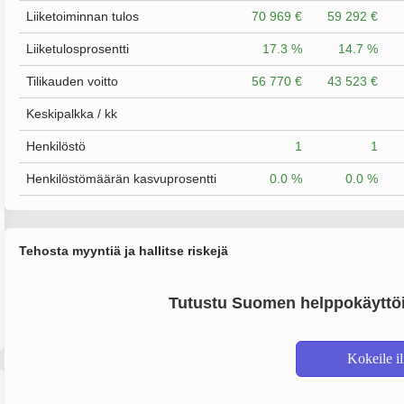
Liiketoiminnan tulos
70 969 €
59 292 €
Liiketulosprosentti
17.3 %
14.7 %
Tilikauden voitto
56 770 €
43 523 €
Keskipalkka / kk
Henkilöstö
1
1
Henkilöstömäärän kasvuprosentti
0.0 %
0.0 %
Tehosta myyntiä ja hallitse riskejä
Tutustu Suomen helppokäyttöi
Kokeile i