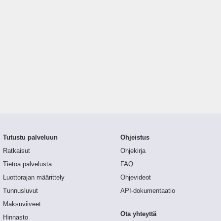
Tutustu palveluun
Ohjeistus
Ratkaisut
Ohjekirja
Tietoa palvelusta
FAQ
Luottorajan määrittely
Ohjevideot
Tunnusluvut
API-dokumentaatio
Maksuviiveet
Ota yhteyttä
Hinnasto