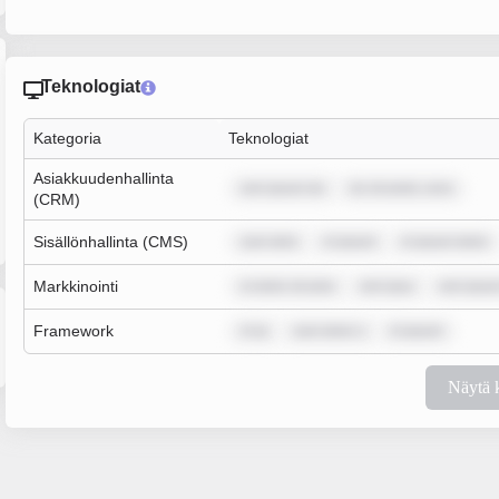
Teknologiat
Kategoria
Teknologiat
Asiakkuudenhallinta
rem ipsum do
lor sit amet, cons
(CRM)
Sisällönhallinta (CMS)
sum dolo
m ipsum
m ipsum dolor
Markkinointi
m dolor sit ame
rem ipsu
rem ipsu
Framework
m ip
sum dolor s
m ipsum
Näytä 