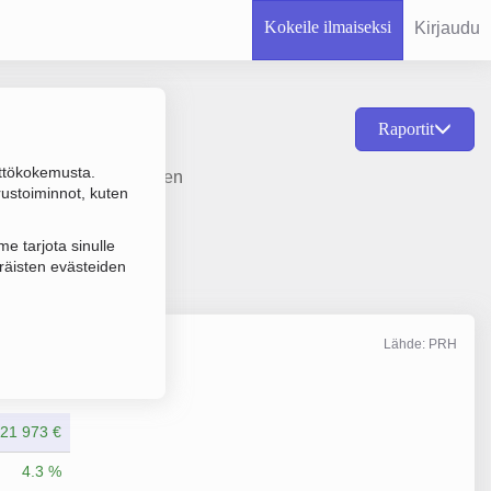
Kokeile ilmaiseksi
Kirjaudu
Raportit
ttökokemusta.
 ortopedisten tuotteiden
rustoiminnot, kuten
e tarjota sinulle
räisten evästeiden
Lähde: PRH
Liikevaihto
12/2025
21 973 €
4.3 %