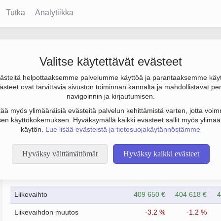
Tutka
Analytiikka
Valitse käytettävät evästeet
steitä helpottaaksemme palvelumme käyttöä ja parantaaksemme käy
 ja henkilöstömäärä 1. Sen päätoimiala on Muu lääkinnällisten ja
steet ovat tarvittavia sivuston toiminnan kannalta ja mahdollistavat pe
yksen yhtiömuoto Osakeyhtiö (OY).
navigoinnin ja kirjautumisen.
tää myös ylimääräisiä evästeitä palvelun kehittämistä varten, jotta voimm
en käyttökokemuksen. Hyväksymällä kaikki evästeet sallit myös ylimää
käytön.
Lue lisää evästeistä ja tietosuojakäytännöstämme
Hyväksy välttämättömät
Hyväksy kaikki evästeet
Taloustiedot
12/2023
12/2024
Liikevaihto
409 650 €
404 618 €
4
Liikevaihdon muutos
-3.2 %
-1.2 %