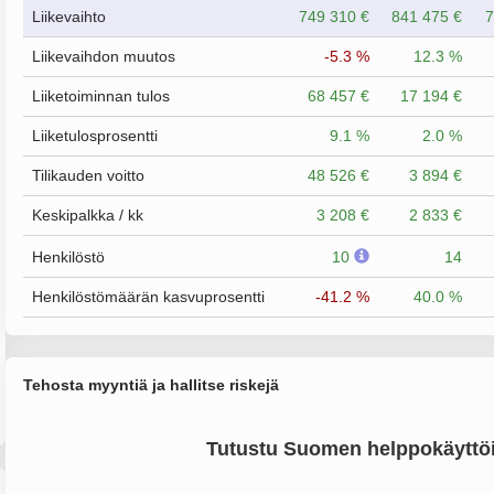
Liikevaihto
749 310 €
841 475 €
7
Liikevaihdon muutos
-5.3 %
12.3 %
Liiketoiminnan tulos
68 457 €
17 194 €
Liiketulosprosentti
9.1 %
2.0 %
Tilikauden voitto
48 526 €
3 894 €
Keskipalkka / kk
3 208 €
2 833 €
Henkilöstö
10
14
Henkilöstömäärän kasvuprosentti
-41.2 %
40.0 %
Tehosta myyntiä ja hallitse riskejä
Tutustu Suomen helppokäyttöi