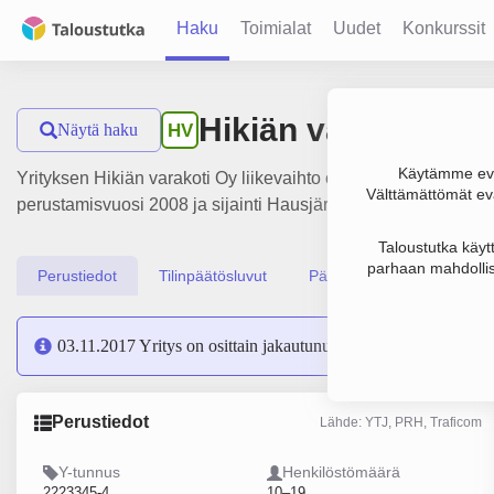
Haku
Toimialat
Uudet
Konkurssit
Hikiän varakoti Oy
Näytä haku
HV
Käytämme evä
Yrityksen Hikiän varakoti Oy liikevaihto on 784 000 € ja tulos
Välttämättömät evä
perustamisvuosi 2008 ja sijainti Hausjärvi. Yrityksen yhtiöm
Taloustutka käyt
parhaan mahdollis
Perustiedot
Tilinpäätösluvut
Päättäjätiedot
03.11.2017 Yritys on osittain jakautunut yritykseksi
Järvelän 
Perustiedot
Lähde: YTJ, PRH, Traficom
Y-tunnus
Henkilöstömäärä
2223345-4
10–19