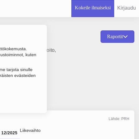
Kokeile ilmaiseksi
Kirjaudu
Raportit
ttökokemusta.
a ammatillinen perhehoito,
rustoiminnot, kuten
e tarjota sinulle
räisten evästeiden
Lähde: PRH
Liikevaihto
12/2025