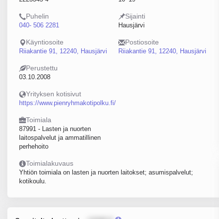
Puhelin
Sijainti
040- 506 2281
Hausjärvi
Käyntiosoite
Postiosoite
Riiakantie 91, 12240, Hausjärvi
Riiakantie 91, 12240, Hausjärvi
Perustettu
03.10.2008
Yrityksen kotisivut
https://www.pienryhmakotipolku.fi/
Toimiala
87991 - Lasten ja nuorten
laitospalvelut ja ammatillinen
perhehoito
Toimialakuvaus
Yhtiön toimiala on lasten ja nuorten laitokset; asumispalvelut;
kotikoulu.