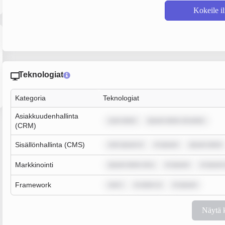
Kokeile i
Teknologiat
Kategoria
Teknologiat
Asiakkuudenhallinta
sum dolor
ipsum dolor sit amet,
(CRM)
Sisällönhallinta (CMS)
rem ipsum d
m ipsum
ipsum dolor
Markkinointi
ipsum dolor sit a
m ipsum
m ipsum
Framework
rem i
m dolor si
m ipsum
Näytä 