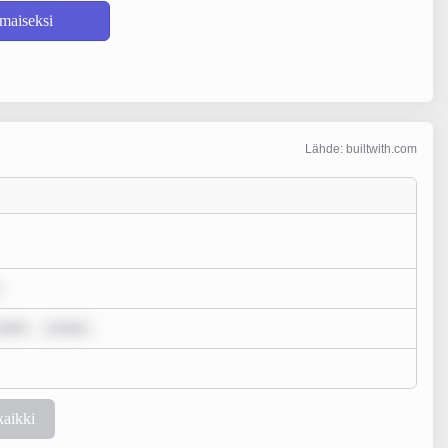
lmaiseksi
Lähde: builtwith.com
 dolo
m ipsu
kaikki