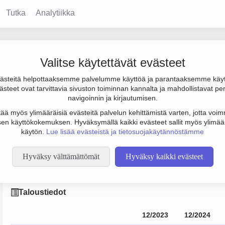
Tutka
Analytiikka
Valitse käytettävät evästeet
steitä helpottaaksemme palvelumme käyttöä ja parantaaksemme käy
 38 000 €. Sen päätoimiala on Lasten ja nuorten laitospalvelut j
steet ovat tarvittavia sivuston toiminnan kannalta ja mahdollistavat pe
uoto Osakeyhtiö (OY).
navigoinnin ja kirjautumisen.
tää myös ylimääräisiä evästeitä palvelun kehittämistä varten, jotta voimm
en käyttökokemuksen. Hyväksymällä kaikki evästeet sallit myös ylimää
käytön.
Lue lisää evästeistä ja tietosuojakäytännöstämme
Hyväksy välttämättömät
Hyväksy kaikki evästeet
Varakoti Oy
Taloustiedot
12/2023
12/2024