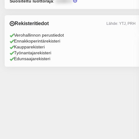
Suositeltu luottoraja
:
12345 €
Rekisteritiedot
Lähde: YTJ, PRH
Verohallinnon perustiedot
Ennakkoperintärekisteri
Kaupparekisteri
Työnantajarekisteri
Edunsaajarekisteri