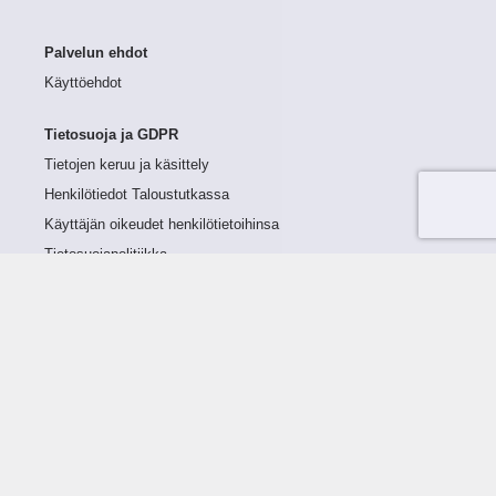
Palvelun ehdot
Käyttöehdot
Tietosuoja ja GDPR
Tietojen keruu ja käsittely
Henkilötiedot Taloustutkassa
Käyttäjän oikeudet henkilötietoihinsa
Tietosuojapolitiikka
Tietoturvapolitiikka
Evästeet
Tutustu palveluun
Ratkaisut
Tietoa palvelusta
Luottorajan määrittely
Tunnusluvut