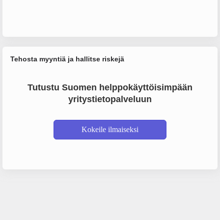
Tehosta myyntiä ja hallitse riskejä
Tutustu Suomen helppokäyttöisimpään
yritystietopalveluun
Kokeile ilmaiseksi