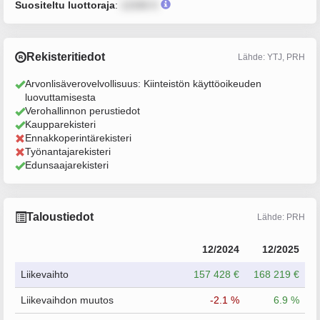
Suositeltu luottoraja
:
12345 €
Rekisteritiedot
Lähde: YTJ, PRH
Arvonlisäverovelvollisuus: Kiinteistön käyttöoikeuden
luovuttamisesta
Verohallinnon perustiedot
Kaupparekisteri
Ennakkoperintärekisteri
Työnantajarekisteri
Edunsaajarekisteri
Taloustiedot
Lähde: PRH
12/2024
12/2025
Liikevaihto
157 428 €
168 219 €
Liikevaihdon muutos
-2.1 %
6.9 %