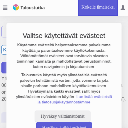
Kokeile ilmaiseksi
Näytä haku
Valitse käytettävät evästeet
Kiinteistö Oy Teollisuustie
Käytämme evästeitä helpottaaksemme palvelumme
KT
käyttöä ja parantaaksemme käyttökokemusta.
7-9
Välttämättömät evästeet ovat tarvittavia sivuston
toiminnan kannalta ja mahdollistavat perustoiminnot,
kuten navigoinnin ja kirjautumisen.
Raportit
Taloustutka käyttää myös ylimääräisiä evästeitä
Yrityksen Kiinteistö Oy Teollisuustie 7-9 liikevaihto on 168
palvelun kehittämistä varten, jotta voimme tarjota
000 €, tulos 88 000 € ja henkilöstömäärä 0. Sen päätoimiala
sinulle parhaan mahdollisen käyttökokemuksen.
Hyväksymällä kaikki evästeet sallit myös
on Muu kiinteistöjen vuokraus ja hallinta, perustamisvuosi
ylimääräisten evästeiden käytön.
Lue lisää evästeistä
2008 ja sijainti Masku. Yrityksen yhtiömuoto Osakeyhtiö (OY).
ja tietosuojakäytännöstämme
Hyväksy välttämättömät
Perustiedot
Tilinpäätösluvut
Päättäjätiedot
Hyväksy kaikki evästeet