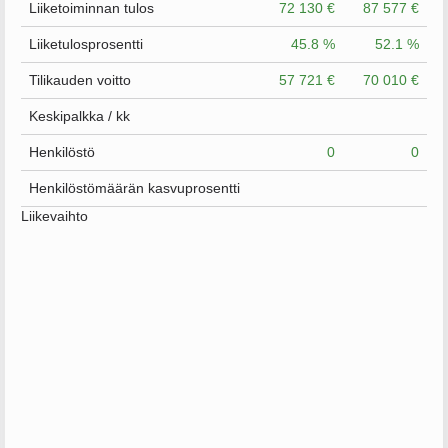
Liiketoiminnan tulos
72 130 €
87 577 €
Liiketulosprosentti
45.8 %
52.1 %
Tilikauden voitto
57 721 €
70 010 €
Keskipalkka / kk
Henkilöstö
0
0
Henkilöstömäärän kasvuprosentti
Liikevaihto