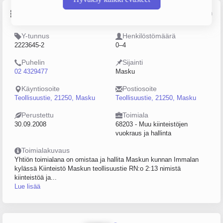
Perustiedot
Lähde: YTJ, PRH, Traficom
Y-tunnus
Henkilöstömäärä
2223645-2
0–4
Puhelin
Sijainti
02 4329477
Masku
Käyntiosoite
Postiosoite
Teollisuustie, 21250, Masku
Teollisuustie, 21250, Masku
Perustettu
Toimiala
30.09.2008
68203 - Muu kiinteistöjen
vuokraus ja hallinta
Toimialakuvaus
Yhtiön toimialana on omistaa ja hallita Maskun kunnan Immalan
kylässä Kiinteistö Maskun teollisuustie RN:o 2:13 nimistä
kiinteistöä ja...
Lue lisää