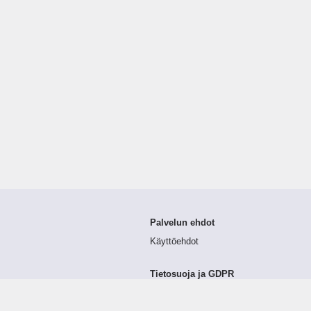
Palvelun ehdot
Käyttöehdot
Tietosuoja ja GDPR
Tietojen keruu ja käsittely