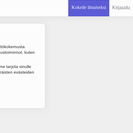
Kokeile ilmaiseksi
Kirjaudu
ttökokemusta.
rustoiminnot, kuten
 varmistuksen.
e tarjota sinulle
räisten evästeiden