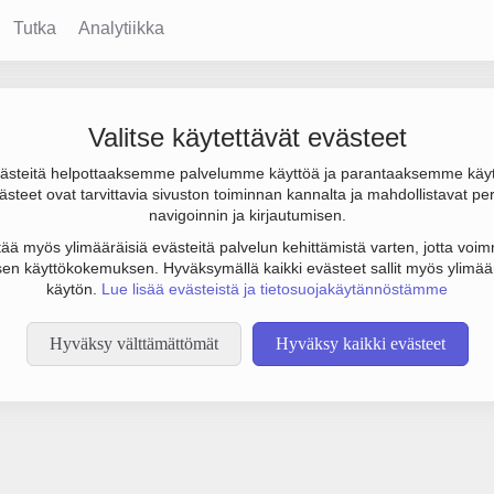
Tutka
Analytiikka
Valitse käytettävät evästeet
steitä helpottaaksemme palvelumme käyttöä ja parantaaksemme käy
steet ovat tarvittavia sivuston toiminnan kannalta ja mahdollistavat pe
tämään botinestovarmennusta sivustollamme. Suoritathan alla olevan
navigoinnin ja kirjautumisen.
tää myös ylimääräisiä evästeitä palvelun kehittämistä varten, jotta voimm
en käyttökokemuksen. Hyväksymällä kaikki evästeet sallit myös ylimää
käytön.
Lue lisää evästeistä ja tietosuojakäytännöstämme
Hyväksy välttämättömät
Hyväksy kaikki evästeet