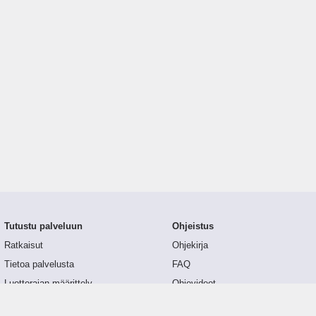
Tutustu palveluun
Ohjeistus
Ratkaisut
Ohjekirja
Tietoa palvelusta
FAQ
Luottorajan määrittely
Ohjevideot
Tunnusluvut
API-dokumentaatio