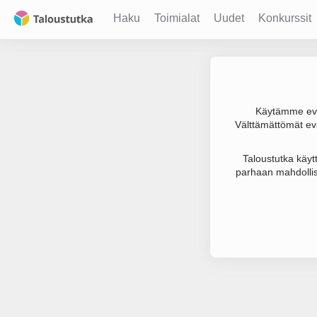
Haku
Toimialat
Uudet
Konkurssit
Käytämme evä
Välttämättömät evä
Joudumme käyt
Taloustutka käyt
parhaan mahdollis