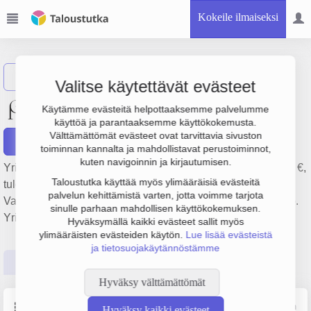
Kokeile ilmaiseksi
Näytä haku
Valitse käytettävät evästeet
Studio Tomi Parkkonen Oy
Käytämme evästeitä helpottaaksemme palvelumme
käyttöä ja parantaaksemme käyttökokemusta.
Välttämättömät evästeet ovat tarvittavia sivuston
Raportit
toiminnan kannalta ja mahdollistavat perustoiminnot,
kuten navigoinnin ja kirjautumisen.
Yrityksen Studio Tomi Parkkonen Oy liikevaihto on 176 000 €,
Taloustutka käyttää myös ylimääräisiä evästeitä
tulos 75 000 € ja henkilöstömäärä 1. Sen päätoimiala on
palvelun kehittämistä varten, jotta voimme tarjota
Valokuvaustoiminta, perustamisvuosi 2008 ja sijainti Hanko.
sinulle parhaan mahdollisen käyttökokemuksen.
Yrityksen yhtiömuoto Osakeyhtiö (OY).
Hyväksymällä kaikki evästeet sallit myös
ylimääräisten evästeiden käytön.
Lue lisää evästeistä
ja tietosuojakäytännöstämme
Perustiedot
Tilinpäätösluvut
Päättäjätiedot
Hyväksy välttämättömät
Perustiedot
Lähde: YTJ, PRH, Traficom
Hyväksy kaikki evästeet