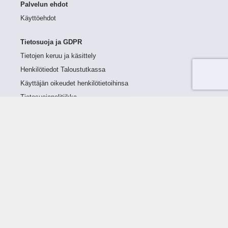
Palvelun ehdot
Käyttöehdot
Tietosuoja ja GDPR
Tietojen keruu ja käsittely
Henkilötiedot Taloustutkassa
Käyttäjän oikeudet henkilötietoihinsa
Tietosuojapolitiikka
Tietoturvapolitiikka
Evästeet
Tutustu palveluun
Ratkaisut
Tietoa palvelusta
Luottorajan määrittely
Tunnusluvut
Maksuviiveet
Hinnasto