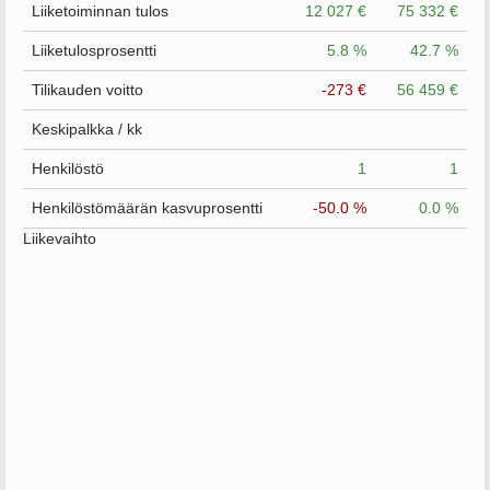
Liiketoiminnan tulos
12 027 €
75 332 €
Liiketulosprosentti
5.8 %
42.7 %
Tilikauden voitto
-273 €
56 459 €
Keskipalkka / kk
Henkilöstö
1
1
Henkilöstömäärän kasvuprosentti
-50.0 %
0.0 %
Liikevaihto