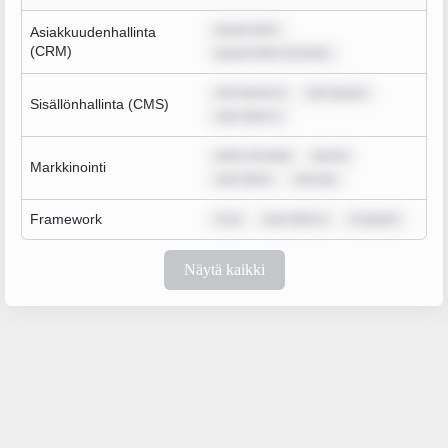
ipsum dolo
Asiakkuudenhallinta
(CRM)
ipsum dolor sit amet,
rem ipsum d
rem ipsum
Sisällönhallinta (CMS)
sum dolor s
dolor sit amet
ipsum
Markkinointi
sum dolor
rem ips
Framework
m ip
sum dolor s
m ipsum
Näytä kaikki