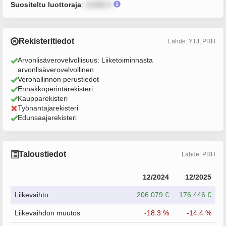
Suositeltu luottoraja
:
12345 €
Rekisteritiedot
Lähde: YTJ, PRH
Arvonlisäverovelvollisuus: Liiketoiminnasta
arvonlisäverovelvollinen
Verohallinnon perustiedot
Ennakkoperintärekisteri
Kaupparekisteri
Työnantajarekisteri
Edunsaajarekisteri
Taloustiedot
Lähde: PRH
12/2024
12/2025
Liikevaihto
206 079 €
176 446 €
Liikevaihdon muutos
-18.3 %
-14.4 %