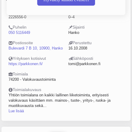
Y-tunnus
Henkilöstömäärä
2226556-0
0–4
Puhelin
Sijainti
050 5116449
Hanko
Postiosoite
Perustettu
Bulevardi 7 B 10, 10900, Hanko
16.10.2008
Yrityksen kotisivut
Sähköposti
https://parkkonen.fi/
tomi@parkkonen.fi
Toimiala
74200 - Valokuvaustoiminta
Toimialakuvaus
Yhtiön toimialana on kaikki laillinen liiketoiminta, erityisesti
valokuvaus käsittäen mm. mainos-, tuote-, yritys-, ruoka- ja
muotikuvausta sekä...
Lue lisää