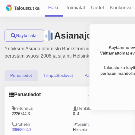
Haku
Toimialat
Uudet
Konkurssit
Asianajotoimisto 
Näytä haku
Käytämme evä
Yrityksen Asianajotoimisto Backström & Co Oy liikevaihto on 
Välttämättömät evä
perustamisvuosi 2008 ja sijainti Helsinki. Yrityksen yhtiömuo
Taloustutka käyt
parhaan mahdollis
Perustiedot
Tilinpäätösluvut
Päättäjätiedot
Perustiedot
Lähde: YTJ, PRH, Traficom
Y-tunnus
Henkilöstömäärä
2226744-3
0–4
Puhelin
Sijainti
096689940
Helsinki