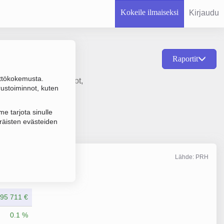
Kokeile ilmaiseksi
Kirjaudu
Raportit
ttökokemusta.
la on Asianajotoimistot,
rustoiminnot, kuten
e tarjota sinulle
räisten evästeiden
Lähde: PRH
Liikevaihto
12/2025
95 711 €
0.1 %