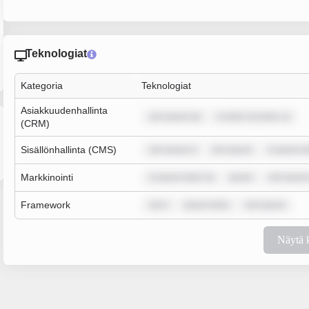
Teknologiat
Kategoria
Teknologiat
Asiakkuudenhallinta
rem ipsum do
m dolor sit amet, co
(CRM)
Sisällönhallinta (CMS)
rem ipsum d
rem ipsum
m ipsum do
Markkinointi
m ipsum dolor sit
ipsum
rem ipsum
Framework
rem i
ipsum dolor
rem ipsum
Näytä 