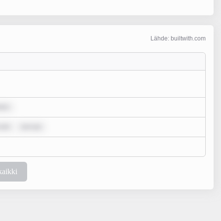
Lähde: builtwith.com
lor
 dol
rem ips
kaikki