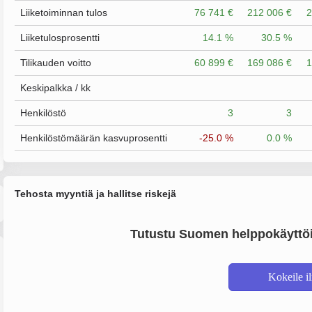
Liiketoiminnan tulos
76 741 €
212 006 €
2
Liiketulosprosentti
14.1 %
30.5 %
Tilikauden voitto
60 899 €
169 086 €
1
Keskipalkka / kk
Henkilöstö
3
3
Henkilöstömäärän kasvuprosentti
-25.0 %
0.0 %
Tehosta myyntiä ja hallitse riskejä
Tutustu Suomen helppokäyttöi
Kokeile i