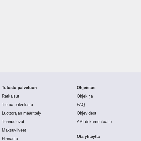
Tutustu palveluun
Ohjeistus
Ratkaisut
Ohjekirja
Tietoa palvelusta
FAQ
Luottorajan määrittely
Ohjevideot
Tunnusluvut
API-dokumentaatio
Maksuviiveet
Ota yhteyttä
Hinnasto