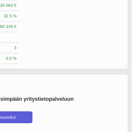
26 064 €
32.5 %
80 339 €
3
0.0 %
simpään yritystietopalveluun
lmaiseksi