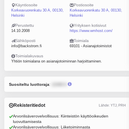
Käyntiosoite
Postiosoite
Korkeavuorenkatu 30 A, 00130,
Korkeavuorenkatu 30 A, 00130,
Helsinki
Helsinki
Perustettu
Yrityksen kotisivut
14.10.2008
https://www.wmhost.com/
Sähköposti
Toimiala
info@backstrom.fi
69101 - Asianajotoimistot
Toimialakuvaus
Yhtiön toimialana on asianajotoiminnan harjoittaminen.
Suositeltu luottoraja
:
12345 €
Rekisteritiedot
Lähde: YTJ, PRH
Arvonlisäverovelvollisuus: Kiinteistön käyttöoikeuden
luovuttamisesta
Arvonlisäverovelvollisuus: Liiketoiminnasta