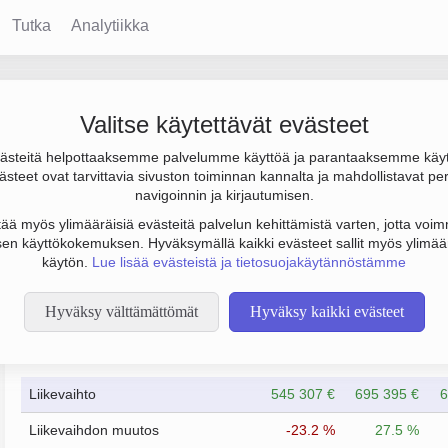
Tutka
Analytiikka
Backström & Co Oy
Valitse käytettävät evästeet
steitä helpottaaksemme palvelumme käyttöä ja parantaaksemme käy
696 000 €, tulos 226 000 € ja henkilöstömäärä 3. Sen päätoimia
steet ovat tarvittavia sivuston toiminnan kannalta ja mahdollistavat pe
to Osakeyhtiö (OY).
navigoinnin ja kirjautumisen.
tää myös ylimääräisiä evästeitä palvelun kehittämistä varten, jotta voimm
en käyttökokemuksen. Hyväksymällä kaikki evästeet sallit myös ylimää
käytön.
Lue lisää evästeistä ja tietosuojakäytännöstämme
Hyväksy välttämättömät
Hyväksy kaikki evästeet
Taloustiedot
12/2023
12/2024
Liikevaihto
545 307 €
695 395 €
6
Liikevaihdon muutos
-23.2 %
27.5 %