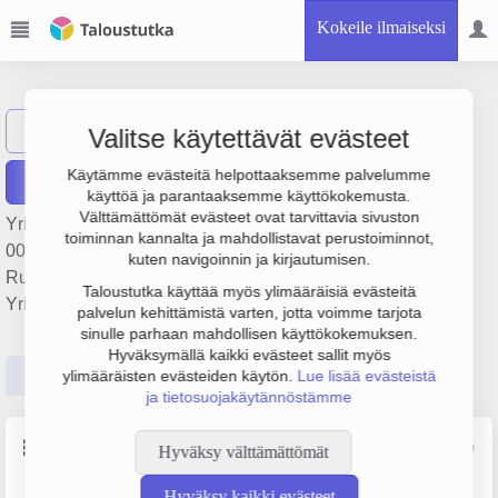
Kokeile ilmaiseksi
JHT Piikki Oy
Näytä haku
JP
Valitse käytettävät evästeet
Käytämme evästeitä helpottaaksemme palvelumme
Raportit
käyttöä ja parantaaksemme käyttökokemusta.
Välttämättömät evästeet ovat tarvittavia sivuston
Yrityksen JHT Piikki Oy liikevaihto on 1.6 milj. €, tulos 147
toiminnan kannalta ja mahdollistavat perustoiminnot,
000 € ja henkilöstömäärä 7. Sen päätoimiala on
kuten navigoinnin ja kirjautumisen.
Ruokaravintolat, perustamisvuosi 2008 ja sijainti Seinäjoki.
Taloustutka käyttää myös ylimääräisiä evästeitä
Yrityksen yhtiömuoto Osakeyhtiö (OY).
palvelun kehittämistä varten, jotta voimme tarjota
sinulle parhaan mahdollisen käyttökokemuksen.
Hyväksymällä kaikki evästeet sallit myös
Perustiedot
Tilinpäätösluvut
Päättäjätiedot
ylimääräisten evästeiden käytön.
Lue lisää evästeistä
ja tietosuojakäytännöstämme
Perustiedot
Lähde: YTJ, PRH, Traficom
Hyväksy välttämättömät
Hyväksy kaikki evästeet
Y-tunnus
Henkilöstömäärä