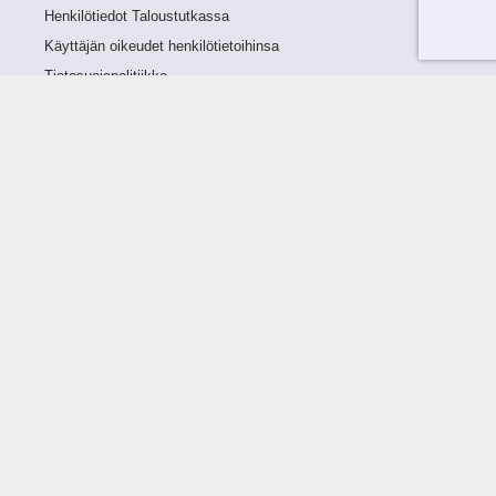
Henkilötiedot Taloustutkassa
Käyttäjän oikeudet henkilötietoihinsa
Tietosuojapolitiikka
Tietoturvapolitiikka
Evästeet
Tutustu palveluun
Ratkaisut
Tietoa palvelusta
Luottorajan määrittely
Tunnusluvut
Maksuviiveet
Hinnasto
Päivitykset
Ohjeistus
Ohjekirja
FAQ