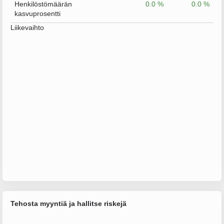
Henkilöstömäärän
0.0 %
0.0 %
kasvuprosentti
Liikevaihto
Tehosta myyntiä ja hallitse riskejä