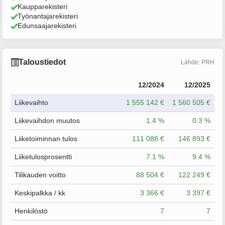
Kaupparekisteri
Työnantajarekisteri
Edunsaajarekisteri
Taloustiedot
Lähde: PRH
12/2024
12/2025
Liikevaihto
1 555 142 €
1 560 505 €
Liikevaihdon muutos
1.4 %
0.3 %
Liiketoiminnan tulos
111 088 €
146 893 €
Liiketulosprosentti
7.1 %
9.4 %
Tilikauden voitto
88 504 €
122 249 €
Keskipalkka / kk
3 366 €
3 397 €
Henkilöstö
7
7