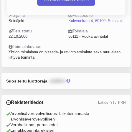
2228159-5
5–9
Sijainti
Postiosoite
Seinäjoki
Kalevankatu 4, 60100, Seinäjoki
Perustettu
Toimiala
22.10.2008
56111 - Ruokaravintolat
Toimialakuvaus
Yhtiön toimialana on pizzeria- ja ravintolatoiminta sekä muu alaan
liittyvä toiminta.
Suositeltu luottoraja
:
12345 €
Rekisteritiedot
Lähde: YTJ, PRH
Arvonlisäverovelvollisuus: Liiketoiminnasta
arvonlisäverovelvollinen
Verohallinnon perustiedot
Ennakkoperintärekisteri