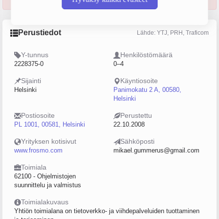
Perustiedot
Lähde: YTJ, PRH, Traficom
Y-tunnus
Henkilöstömäärä
2228375-0
0–4
Sijainti
Käyntiosoite
Helsinki
Panimokatu 2 A, 00580,
Helsinki
Postiosoite
Perustettu
PL 1001, 00581, Helsinki
22.10.2008
Yrityksen kotisivut
Sähköposti
www.frosmo.com
mikael.gummerus@gmail.com
Toimiala
62100 - Ohjelmistojen
suunnittelu ja valmistus
Toimialakuvaus
Yhtiön toimialana on tietoverkko- ja viihdepalveluiden tuottaminen