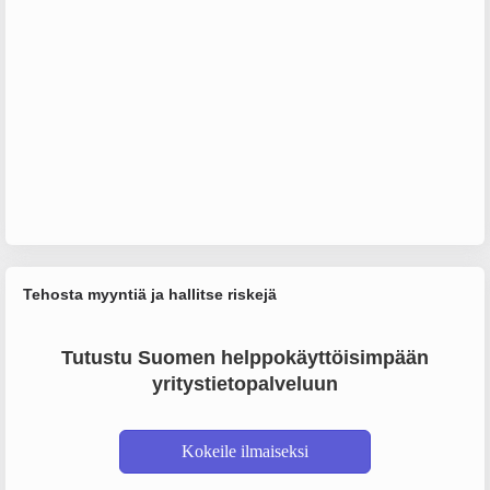
Tehosta myyntiä ja hallitse riskejä
Tutustu Suomen helppokäyttöisimpään
yritystietopalveluun
Kokeile ilmaiseksi