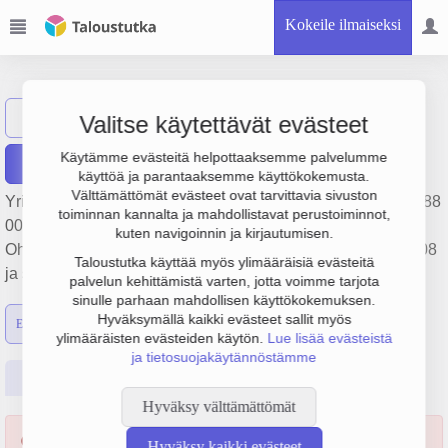
Kokeile ilmaiseksi
Frosmo World Oy
Näytä haku
Valitse käytettävät evästeet
Käytämme evästeitä helpottaaksemme palvelumme
Raportit
käyttöä ja parantaaksemme käyttökokemusta.
Välttämättömät evästeet ovat tarvittavia sivuston
Yrityksen Frosmo World Oy liikevaihto on 331 000 €, tulos -88
toiminnan kannalta ja mahdollistavat perustoiminnot,
000 € ja henkilöstömäärä 1. Sen päätoimiala on
kuten navigoinnin ja kirjautumisen.
Ohjelmistojen suunnittelu ja valmistus, perustamisvuosi 2008
Taloustutka käyttää myös ylimääräisiä evästeitä
ja sijainti Helsinki. Yrityksen yhtiömuoto Osakeyhtiö (OY).
palvelun kehittämistä varten, jotta voimme tarjota
sinulle parhaan mahdollisen käyttökokemuksen.
Hyväksymällä kaikki evästeet sallit myös
Emon luvut
Konsernin luvut
ylimääräisten evästeiden käytön.
Lue lisää evästeistä
ja tietosuojakäytännöstämme
Perustiedot
Tilinpäätösluvut
Päättäjätiedot
Hyväksy välttämättömät
Yritys konkurssissa 24.02.2026 alkaen.
Hyväksy kaikki evästeet