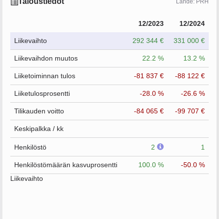
Taloustiedot
Lähde: PRH
12/2023
12/2024
Liikevaihto
292 344 €
331 000 €
Liikevaihdon muutos
22.2 %
13.2 %
Liiketoiminnan tulos
-81 837 €
-88 122 €
Liiketulosprosentti
-28.0 %
-26.6 %
Tilikauden voitto
-84 065 €
-99 707 €
Keskipalkka / kk
Henkilöstö
2
1
Henkilöstömäärän kasvuprosentti
100.0 %
-50.0 %
Liikevaihto