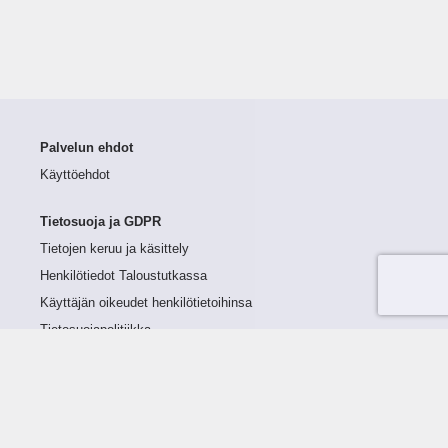
Palvelun ehdot
Käyttöehdot
Tietosuoja ja GDPR
Tietojen keruu ja käsittely
Henkilötiedot Taloustutkassa
Käyttäjän oikeudet henkilötietoihinsa
Tietosuojapolitiikka
Tietoturvapolitiikka
Evästeet
Tutustu palveluun