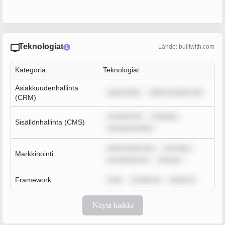
Teknologiat
Lähde: builtwith.com
Kategoria
Teknologiat
Asiakkuudenhallinta
ipsum dolo
dolor sit amet, con
(CRM)
m ipsum do
m ipsum
Sisällönhallinta (CMS)
rem ipsum dolo
ipsum dolor sit a
rem ipsu
Markkinointi
rem ipsum dol
rem ips
Framework
m ip
m dolor si
ipsum d
Näytä kaikki