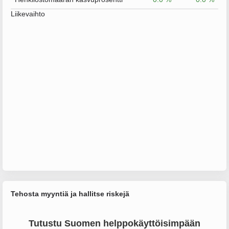
Liikevaihto
Tehosta myyntiä ja hallitse riskejä
Tutustu Suomen helppokäyttöisimpään