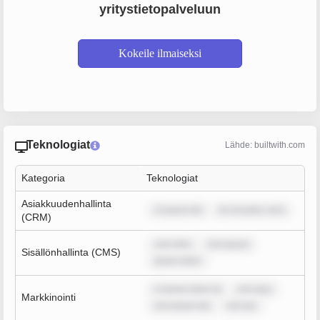
yritystietopalveluun
Kokeile ilmaiseksi
Teknologiat
Lähde: builtwith.com
Kategoria
Teknologiat
Asiakkuudenhallinta
m ipsum dol
lor sit amet, cons
(CRM)
sum dolo
rem ipsum
Sisällönhallinta (CMS)
ipsum dolor
m ipsum dolor sit
rem ipsu
Markkinointi
rem ipsum dol
rem ips