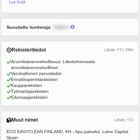
Lue lisää
Suositeltu luottoraja
:
12345 €
Rekisteritiedot
Lähde: YTJ, PRH
Arvonlisäverovelvollisuus: Liiketoiminnasta
arvonlisäverovelvollinen
Verohallinnon perustiedot
Ennakkoperintärekisteri
Kaupparekisteri
Työnantajarekisteri
Edunsaajarekisteri
Muut nimet
Lähde: YTJ
ECO EASYCLEAN FINLAND, KH - Apu-palvelut, Laine Capital
Spain