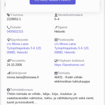
Perustiedot
Lähde: YTJ, PRH, Traficom
Y-tunnus
Henkilöstömäärä
2228652-1
0–4
Puhelin
Sijainti
0405602315
Helsinki
Käyntiosoite
Postiosoite
c/o Minna Laine
c/o Minna Laine
Työnjohtajankatu 5 A 120,
Työnjohtajankatu 5 A 120,
00880, Helsinki
00880, Helsinki
Perustettu
Yrityksen kotisivut
24.10.2008
https://lainehomes.es/
Sähköposti
Toimiala
minna.laine@loistawa.fi
46431 - Kodin viihde-
elektroniikan tukkukauppa
Toimialakuvaus
Yhtiön toimiala on viihde-, lahja-, kirja-, koulutus- ja
vaatetavaroiden valmistus, tukku- ja vähittäismyynti sekä vienti,
tuonti ja konsultointi....