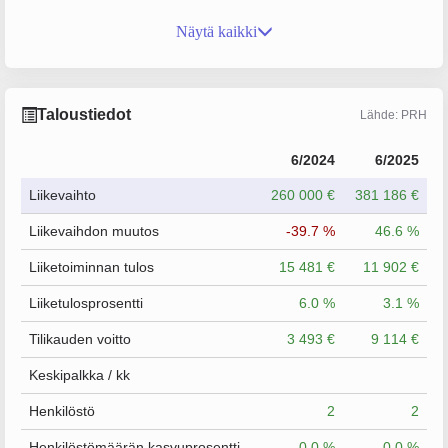
Näytä kaikki
Taloustiedot
Lähde: PRH
6/2024
6/2025
Liikevaihto
260 000 €
381 186 €
Liikevaihdon muutos
-39.7 %
46.6 %
Liiketoiminnan tulos
15 481 €
11 902 €
Liiketulosprosentti
6.0 %
3.1 %
Tilikauden voitto
3 493 €
9 114 €
Keskipalkka / kk
Henkilöstö
2
2
Henkilöstömäärän kasvuprosentti
0.0 %
0.0 %