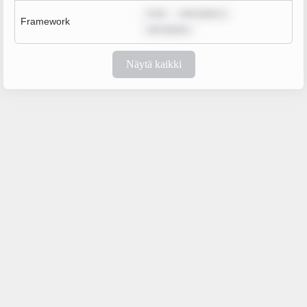
m ip
sum dolor s
Framework
rem ipsum
Näytä kaikki