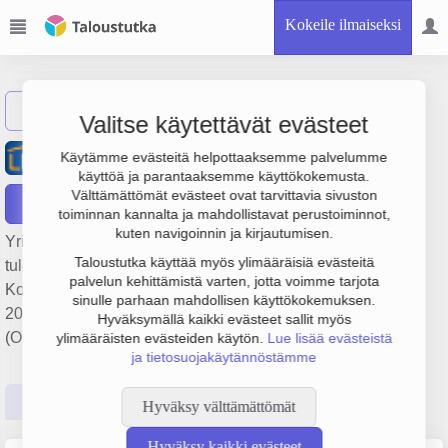
Kokeile ilmaiseksi
Näytä haku
Valitse käytettävät evästeet
LOISTAWA SUOMI Oy
Käytämme evästeitä helpottaaksemme palvelumme
käyttöä ja parantaaksemme käyttökokemusta.
Välttämättömät evästeet ovat tarvittavia sivuston
Raportit
toiminnan kannalta ja mahdollistavat perustoiminnot,
kuten navigoinnin ja kirjautumisen.
Yrityksen LOISTAWA SUOMI Oy liikevaihto on 381 000 €,
Taloustutka käyttää myös ylimääräisiä evästeitä
tulos 12 000 € ja henkilöstömäärä 2. Sen päätoimiala on
palvelun kehittämistä varten, jotta voimme tarjota
Kodin viihde-elektroniikan tukkukauppa, perustamisvuosi
sinulle parhaan mahdollisen käyttökokemuksen.
2008 ja sijainti Helsinki. Yrityksen yhtiömuoto Osakeyhtiö
Hyväksymällä kaikki evästeet sallit myös
(OY).
ylimääräisten evästeiden käytön.
Lue lisää evästeistä
ja tietosuojakäytännöstämme
Perustiedot
Tilinpäätösluvut
Päättäjätiedot
Hyväksy välttämättömät
Hyväksy kaikki evästeet