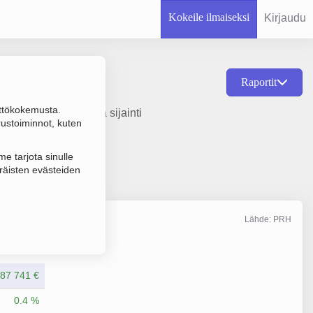
Kokeile ilmaiseksi
Kirjaudu
Raportit
ttökokemusta.
rustamisvuosi 2008 ja sijainti
rustoiminnot, kuten
e tarjota sinulle
räisten evästeiden
Lähde: PRH
Liikevaihto
6/2025
487 741 €
0.4 %