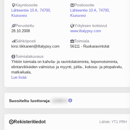
Käyntiosoite
Postiosoite
Lähteentie 10 A, 74700,
Lähteentie 10 A, 74700,
Kiuruvesi
Kiuruvesi
Perustettu
Yrityksen kotisivut
28.10.2008
www.iltalypsy.com
Sähköposti
Toimiala
kirsi.tikkanen@iltalypsy.com
56111 - Ruokaravintolat
Toimialakuvaus
Yhtiön toimiala on kahvila- ja ravintolatoiminta, leipomotoiminta,
elintarvikkeiden valmistus ja myynti, juhla-, kokous- ja pitopalvelu,
matkailuala,
Lue lisää
Suositeltu luottoraja
:
12345 €
Rekisteritiedot
Lähde: YTJ, PRH