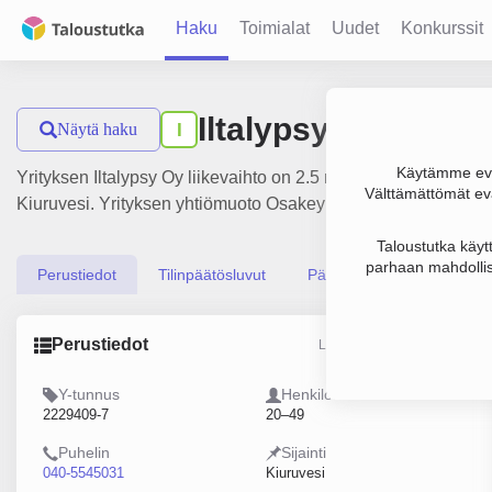
Haku
Toimialat
Uudet
Konkurssit
Iltalypsy Oy
Näytä haku
I
Käytämme evä
Yrityksen Iltalypsy Oy liikevaihto on 2.5 milj. €, tulos 12 00
Välttämättömät evä
Kiuruvesi. Yrityksen yhtiömuoto Osakeyhtiö (OY).
Taloustutka käyt
parhaan mahdollis
Perustiedot
Tilinpäätösluvut
Päättäjätiedot
Perustiedot
Lähde: YTJ, PRH, Traficom
Y-tunnus
Henkilöstömäärä
2229409-7
20–49
Puhelin
Sijainti
040-5545031
Kiuruvesi