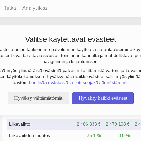
Tutka
Analytiikka
Valitse käytettävät evästeet
steitä helpottaaksemme palvelumme käyttöä ja parantaaksemme käy
0 € ja henkilöstömäärä 20. Sen päätoimiala on Ruokaravintolat, pe
steet ovat tarvittavia sivuston toiminnan kannalta ja mahdollistavat pe
navigoinnin ja kirjautumisen.
tää myös ylimääräisiä evästeitä palvelun kehittämistä varten, jotta voimm
en käyttökokemuksen. Hyväksymällä kaikki evästeet sallit myös ylimää
käytön.
Lue lisää evästeistä ja tietosuojakäytännöstämme
Hyväksy välttämättömät
Hyväksy kaikki evästeet
Taloustiedot
6/2023
6/2024
Liikevaihto
2 406 333 €
2 479 108 €
2 
Liikevaihdon muutos
25.1 %
3.0 %