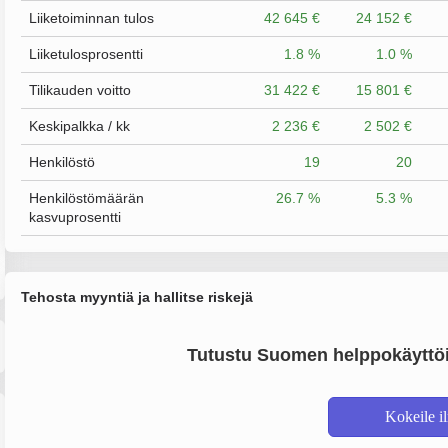
Liiketoiminnan tulos
42 645 €
24 152 €
Liiketulosprosentti
1.8 %
1.0 %
Tilikauden voitto
31 422 €
15 801 €
Keskipalkka / kk
2 236 €
2 502 €
Henkilöstö
19
20
Henkilöstömäärän
26.7 %
5.3 %
kasvuprosentti
Tehosta myyntiä ja hallitse riskejä
Tutustu Suomen helppokäyttöi
Kokeile i