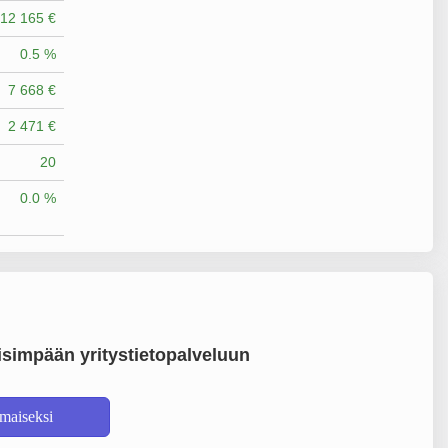
12 165 €
0.5 %
7 668 €
2 471 €
20
0.0 %
simpään yritystietopalveluun
lmaiseksi