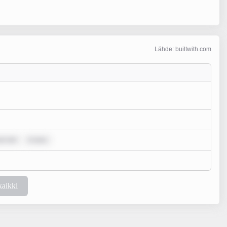
Lähde: builtwith.com
um dol
m ipsu
kaikki