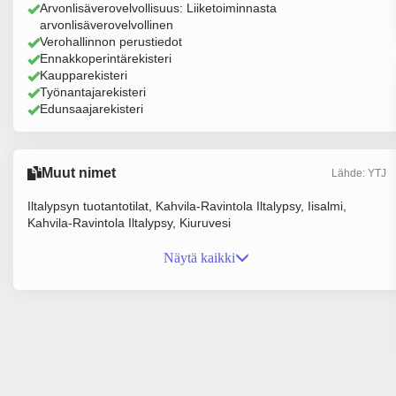
Arvonlisäverovelvollisuus: Liiketoiminnasta
arvonlisäverovelvollinen
Verohallinnon perustiedot
Ennakkoperintärekisteri
Kaupparekisteri
Työnantajarekisteri
Edunsaajarekisteri
Muut nimet
Lähde: YTJ
Iltalypsyn tuotantotilat, Kahvila-Ravintola Iltalypsy, Iisalmi,
Kahvila-Ravintola Iltalypsy, Kiuruvesi
Näytä kaikki