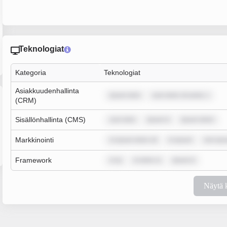
Teknologiat
Kategoria
Teknologiat
Asiakkuudenhallinta
ipsum dolo
sum dolor sit amet, c
(CRM)
Sisällönhallinta (CMS)
sum dolo
ipsum d
ipsum dolor
Markkinointi
m ipsum dolor sit
m ipsum
rem ips
Framework
m ip
m dolor si
ipsum d
Näytä 