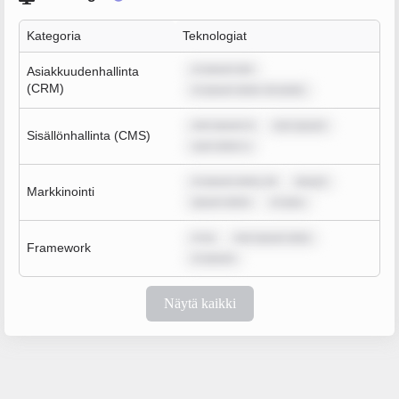
Kategoria
Teknologiat
m ipsum dol
Asiakkuudenhallinta
(CRM)
m ipsum dolor sit amet,
rem ipsum d
rem ipsum
Sisällönhallinta (CMS)
sum dolor s
m ipsum dolor sit
ipsum
Markkinointi
ipsum dolor
m ipsu
m ip
rem ipsum dolo
Framework
m ipsum
Näytä kaikki