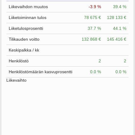
Liikevaihdon muutos
-3.9 %
39.4 %
Liiketoiminnan tulos
78 675 €
128 133 €
Liiketulosprosentti
37.7 %
44.1 %
Tilikauden voitto
132 868 €
145 416 €
Keskipalkka / kk
Henkilöstö
2
2
Henkilöstömäärän kasvuprosentti
0.0 %
0.0 %
Liikevaihto