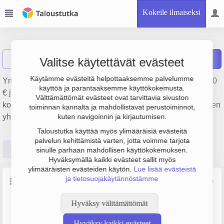
Kokeile ilmaiseksi
Innodea Oy
Näytä haku
Raportit
Valitse käytettävät evästeet
Käytämme evästeitä helpottaaksemme palvelumme
Yrityksen Innodea Oy liikevaihto on 291 000 €, tulos 128 000
käyttöä ja parantaaksemme käyttökokemusta.
€ ja henkilöstömäärä 2. Sen päätoimiala on Liikkeenjohdon
Välttämättömät evästeet ovat tarvittavia sivuston
konsultointi, perustamisvuosi 2008 ja sijainti Espoo. Yrityksen
toiminnan kannalta ja mahdollistavat perustoiminnot,
yhtiömuoto Osakeyhtiö (OY).
kuten navigoinnin ja kirjautumisen.
Taloustutka käyttää myös ylimääräisiä evästeitä
palvelun kehittämistä varten, jotta voimme tarjota
Perustiedot
Tilinpäätösluvut
Päättäjätiedot
sinulle parhaan mahdollisen käyttökokemuksen.
Hyväksymällä kaikki evästeet sallit myös
ylimääräisten evästeiden käytön.
Lue lisää evästeistä
ja tietosuojakäytännöstämme
Perustiedot
Lähde: YTJ, PRH, Traficom
Hyväksy välttämättömät
Y-tunnus
Henkilöstömäärä
2229495-1
0–4
Hyväksy kaikki evästeet