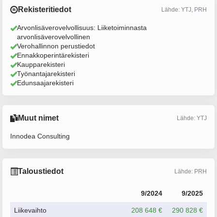
Rekisteritiedot
Lähde: YTJ, PRH
Arvonlisäverovelvollisuus: Liiketoiminnasta
arvonlisäverovelvollinen
Verohallinnon perustiedot
Ennakkoperintärekisteri
Kaupparekisteri
Työnantajarekisteri
Edunsaajarekisteri
Muut nimet
Lähde: YTJ
Innodea Consulting
Taloustiedot
Lähde: PRH
9/2024
9/2025
Liikevaihto
208 648 €
290 828 €