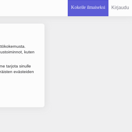
Kokeile ilmaiseksi
Kirjaudu
ttökokemusta.
rustoiminnot, kuten
 varmistuksen.
e tarjota sinulle
räisten evästeiden