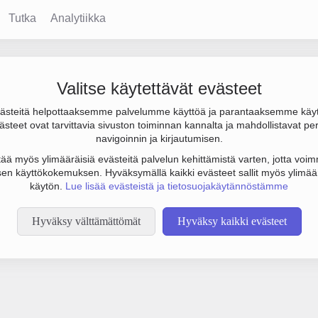
Tutka
Analytiikka
Valitse käytettävät evästeet
steitä helpottaaksemme palvelumme käyttöä ja parantaaksemme käy
steet ovat tarvittavia sivuston toiminnan kannalta ja mahdollistavat pe
tämään botinestovarmennusta sivustollamme. Suoritathan alla olevan
navigoinnin ja kirjautumisen.
tää myös ylimääräisiä evästeitä palvelun kehittämistä varten, jotta voimm
en käyttökokemuksen. Hyväksymällä kaikki evästeet sallit myös ylimää
käytön.
Lue lisää evästeistä ja tietosuojakäytännöstämme
Hyväksy välttämättömät
Hyväksy kaikki evästeet