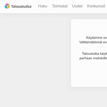
Haku
Toimialat
Uudet
Konkurssit
Käytämme evä
Välttämättömät evä
Joudumme käyt
Taloustutka käyt
parhaan mahdollis