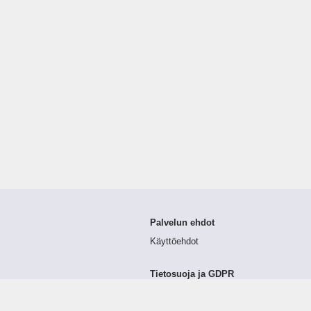
Palvelun ehdot
Käyttöehdot
Tietosuoja ja GDPR
Tietojen keruu ja käsittely