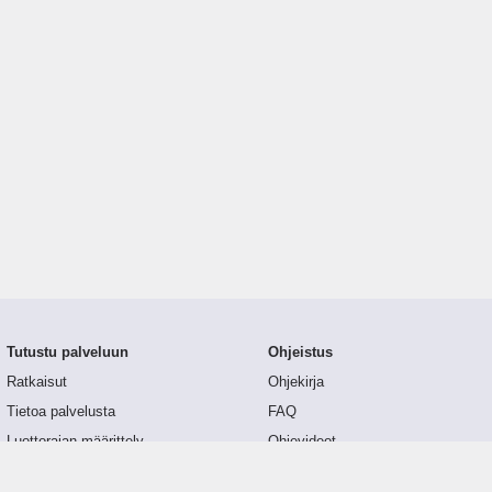
Tutustu palveluun
Ohjeistus
Ratkaisut
Ohjekirja
Tietoa palvelusta
FAQ
Luottorajan määrittely
Ohjevideot
Tunnusluvut
API-dokumentaatio