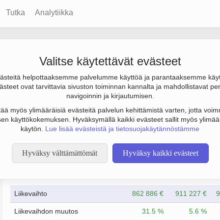
Tutka
Analytiikka
Valitse käytettävät evästeet
steitä helpottaaksemme palvelumme käyttöä ja parantaaksemme käy
 € ja henkilöstömäärä 5. Sen päätoimiala on Koneiden, laitteiden
steet ovat tarvittavia sivuston toiminnan kannalta ja mahdollistavat pe
 Yrityksen yhtiömuoto Osakeyhtiö (OY).
navigoinnin ja kirjautumisen.
tää myös ylimääräisiä evästeitä palvelun kehittämistä varten, jotta voimm
en käyttökokemuksen. Hyväksymällä kaikki evästeet sallit myös ylimää
käytön.
Lue lisää evästeistä ja tietosuojakäytännöstämme
Hyväksy välttämättömät
Hyväksy kaikki evästeet
Taloustiedot
12/2023
12/2024
Liikevaihto
862 886 €
911 227 €
9
Liikevaihdon muutos
31.5 %
5.6 %