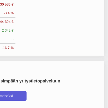
-30 586 €
-3.4 %
-44 324 €
2 342 €
5
-16.7 %
simpään yritystietopalveluun
lmaiseksi