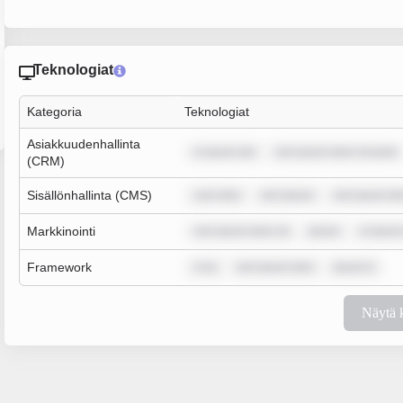
Teknologiat
Kategoria
Teknologiat
Asiakkuudenhallinta
m ipsum dol
rem ipsum dolor sit amet
(CRM)
Sisällönhallinta (CMS)
sum dolo
rem ipsum
rem ipsum do
Markkinointi
rem ipsum dolor sit
ipsum
m ipsum
Framework
m ip
rem ipsum dolo
ipsum d
Näytä 