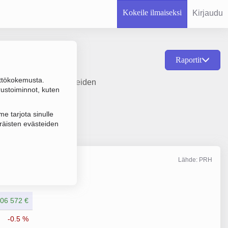
Kokeile ilmaiseksi
Kirjaudu
Raportit
ttökokemusta.
, laivojen ja lentokoneiden
rustoiminnot, kuten
e tarjota sinulle
räisten evästeiden
Lähde: PRH
Liikevaihto
12/2025
06 572 €
-0.5 %