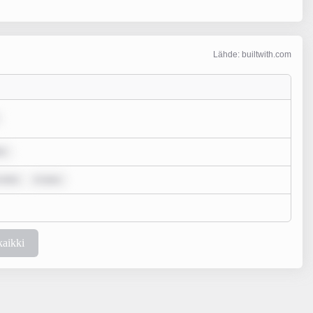
Lähde: builtwith.com
lo
 dolo
m ipsu
kaikki