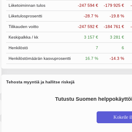
Liiketoiminnan tulos
-247 594 €
-179 925 €
Liiketulosprosentti
-28.7 %
-19.8 %
Tilikauden voitto
-247 592 €
-184 761 €
Keskipalkka / kk
3 157 €
3 281 €
Henkilöstö
7
6
Henkilöstömäärän kasvuprosentti
16.7 %
-14.3 %
Tehosta myyntiä ja hallitse riskejä
Tutustu Suomen helppokäyttöi
Kokeile i