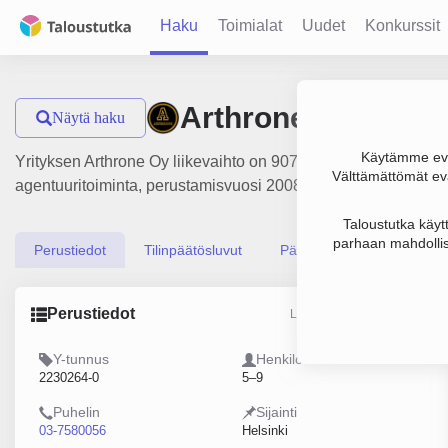
Haku
Toimialat
Uudet
Konkurssit
Arthrone Oy
Näytä haku
Käytämme evä
Yrityksen Arthrone Oy liikevaihto on 907 000 €, tulos -31 000
Välttämättömät evä
agentuuritoiminta, perustamisvuosi 2008 ja sijainti Helsinki.
Taloustutka käyt
parhaan mahdollis
Perustiedot
Tilinpäätösluvut
Päättäjätiedot
Perustiedot
Lähde: YTJ, PRH, Traficom
Y-tunnus
Henkilöstömäärä
2230264-0
5–9
Puhelin
Sijainti
03-7580056
Helsinki