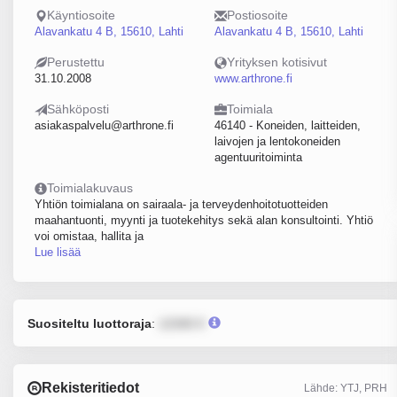
Käyntiosoite
Postiosoite
Alavankatu 4 B, 15610, Lahti
Alavankatu 4 B, 15610, Lahti
Perustettu
Yrityksen kotisivut
31.10.2008
www.arthrone.fi
Sähköposti
Toimiala
asiakaspalvelu@arthrone.fi
46140 - Koneiden, laitteiden,
laivojen ja lentokoneiden
agentuuritoiminta
Toimialakuvaus
Yhtiön toimialana on sairaala- ja terveydenhoitotuotteiden
maahantuonti, myynti ja tuotekehitys sekä alan konsultointi. Yhtiö
voi omistaa, hallita ja
Lue lisää
Suositeltu luottoraja
:
12345 €
Rekisteritiedot
Lähde: YTJ, PRH