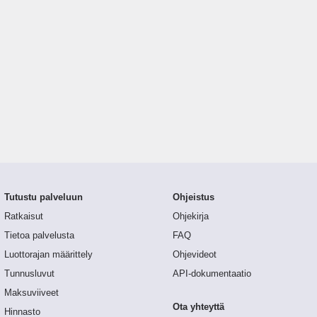
Tutustu palveluun
Ohjeistus
Ratkaisut
Ohjekirja
Tietoa palvelusta
FAQ
Luottorajan määrittely
Ohjevideot
Tunnusluvut
API-dokumentaatio
Maksuviiveet
Ota yhteyttä
Hinnasto