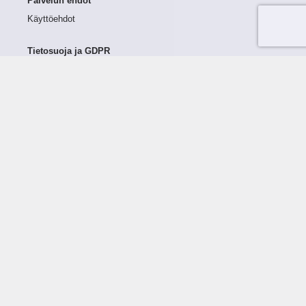
Palvelun ehdot
Käyttöehdot
Tietosuoja ja GDPR
Tietojen keruu ja käsittely
Henkilötiedot Taloustutkassa
Käyttäjän oikeudet henkilötietoihinsa
Tietosuojapolitiikka
Tietoturvapolitiikka
Evästeet
Tutustu palveluun
Ratkaisut
Tietoa palvelusta
Luottorajan määrittely
Tunnusluvut
Maksuviiveet
Hinnasto