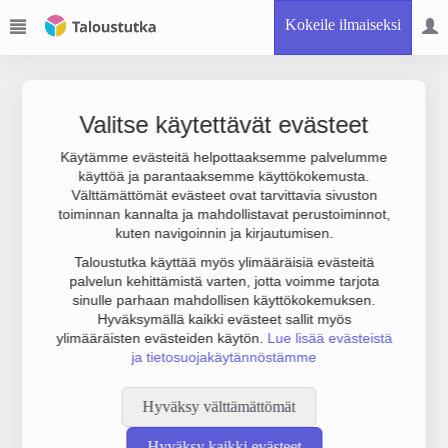
Kokeile ilmaiseksi
Valitse käytettävät evästeet
Käytämme evästeitä helpottaaksemme palvelumme
käyttöä ja parantaaksemme käyttökokemusta.
Joudumme käyttämään botinestovarmennusta sivustollamme.
Välttämättömät evästeet ovat tarvittavia sivuston
Suoritathan alla olevan varmistuksen.
toiminnan kannalta ja mahdollistavat perustoiminnot,
kuten navigoinnin ja kirjautumisen.
Taloustutka käyttää myös ylimääräisiä evästeitä
palvelun kehittämistä varten, jotta voimme tarjota
sinulle parhaan mahdollisen käyttökokemuksen.
Hyväksymällä kaikki evästeet sallit myös
ylimääräisten evästeiden käytön.
Lue lisää evästeistä
ja tietosuojakäytännöstämme
Hyväksy välttämättömät
Hyväksy kaikki evästeet