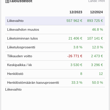
Taloustiedot
Lähde: PRH
12/2023
12/2024
Liikevaihto
557 962 €
893 725 €
Liikevaihdon muutos
46.8 %
Liiketoiminnan tulos
21 406 €
107 141 €
Liiketulosprosentti
3.8 %
12.0 %
Tilikauden voitto
-26 771 €
2 473 €
Keskipalkka / kk
3 530 €
3 296 €
Henkilöstö
8
12
Henkilöstömäärän kasvuprosentti
33.3 %
50.0 %
Liikevaihto