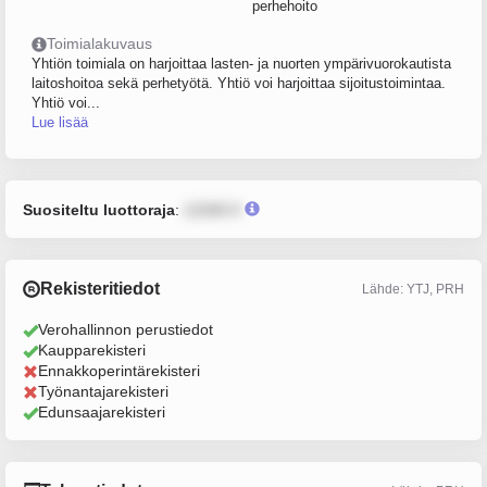
perhehoito
Toimialakuvaus
Yhtiön toimiala on harjoittaa lasten- ja nuorten ympärivuorokautista
laitoshoitoa sekä perhetyötä. Yhtiö voi harjoittaa sijoitustoimintaa.
Yhtiö voi...
Lue lisää
Suositeltu luottoraja
:
12345 €
Rekisteritiedot
Lähde: YTJ, PRH
Verohallinnon perustiedot
Kaupparekisteri
Ennakkoperintärekisteri
Työnantajarekisteri
Edunsaajarekisteri