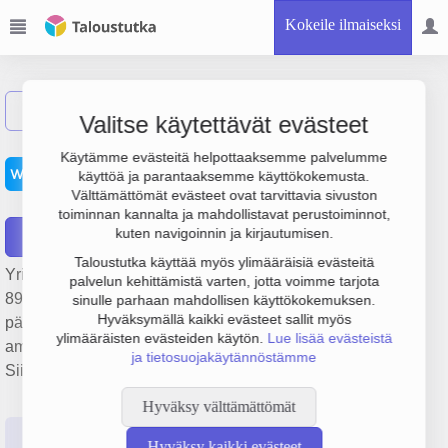
Kokeile ilmaiseksi
Näytä haku
Valitse käytettävät evästeet
Lasten- ja nuortenkoti
Käytämme evästeitä helpottaaksemme palvelumme
käyttöä ja parantaaksemme käyttökokemusta.
Pääskylä Oy
Välttämättömät evästeet ovat tarvittavia sivuston
toiminnan kannalta ja mahdollistavat perustoiminnot,
kuten navigoinnin ja kirjautumisen.
Raportit
Taloustutka käyttää myös ylimääräisiä evästeitä
Yrityksen Lasten- ja nuortenkoti Pääskylä Oy liikevaihto on
palvelun kehittämistä varten, jotta voimme tarjota
894 000 €, tulos 107 000 € ja henkilöstömäärä 12. Sen
sinulle parhaan mahdollisen käyttökokemuksen.
Hyväksymällä kaikki evästeet sallit myös
päätoimiala on Lasten ja nuorten laitospalvelut ja
ylimääräisten evästeiden käytön.
Lue lisää evästeistä
ammatillinen perhehoito, perustamisvuosi 2008 ja sijainti
ja tietosuojakäytännöstämme
Siilinjärvi. Yrityksen yhtiömuoto Osakeyhtiö (OY).
Hyväksy välttämättömät
Perustiedot
Tilinpäätösluvut
Päättäjätiedot
Hyväksy kaikki evästeet