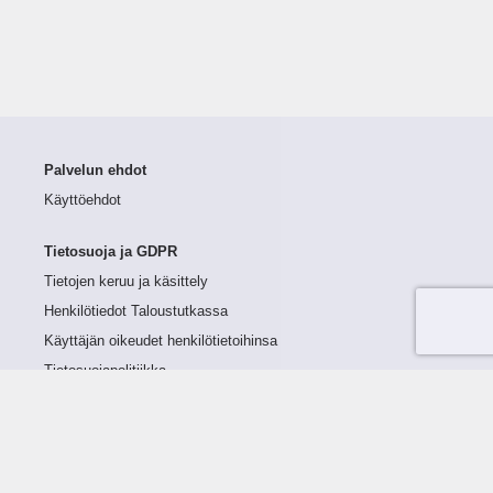
Palvelun ehdot
Käyttöehdot
Tietosuoja ja GDPR
Tietojen keruu ja käsittely
Henkilötiedot Taloustutkassa
Käyttäjän oikeudet henkilötietoihinsa
Tietosuojapolitiikka
Tietoturvapolitiikka
Evästeet
Tutustu palveluun