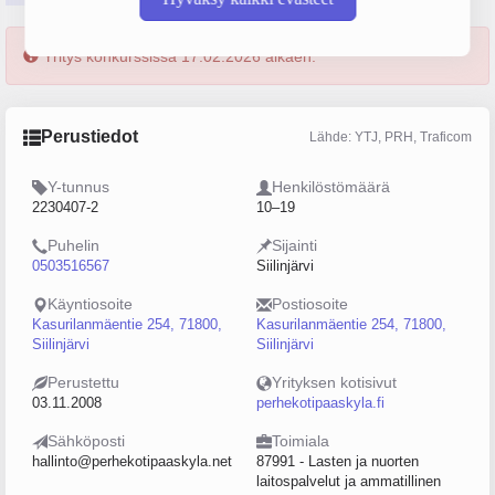
Yritys konkurssissa 17.02.2026 alkaen.
Perustiedot
Lähde: YTJ, PRH, Traficom
Y-tunnus
Henkilöstömäärä
2230407-2
10–19
Puhelin
Sijainti
0503516567
Siilinjärvi
Käyntiosoite
Postiosoite
Kasurilanmäentie 254, 71800,
Kasurilanmäentie 254, 71800,
Siilinjärvi
Siilinjärvi
Perustettu
Yrityksen kotisivut
03.11.2008
perhekotipaaskyla.fi
Sähköposti
Toimiala
hallinto@perhekotipaaskyla.net
87991 - Lasten ja nuorten
laitospalvelut ja ammatillinen