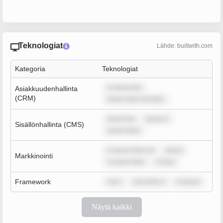
Teknologiat
Lähde: builtwith.com
Kategoria
Teknologiat
m ipsum dol
Asiakkuudenhallinta
(CRM)
ipsum dolor sit amet,
ipsum dol
ipsum d
Sisällönhallinta (CMS)
ipsum dolor
m ipsum dolor sit
ipsum
Markkinointi
m ipsum dolo
m ipsu
Framework
rem i
sum dolor s
m ipsum
Näytä kaikki