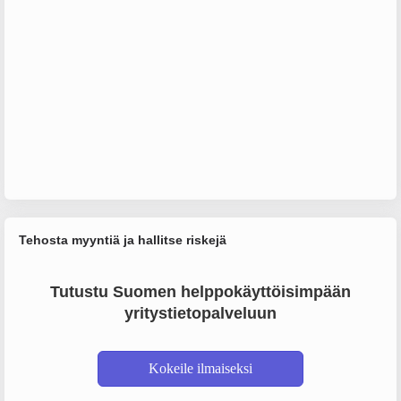
Tehosta myyntiä ja hallitse riskejä
Tutustu Suomen helppokäyttöisimpään
yritystietopalveluun
Kokeile ilmaiseksi