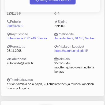
Y-tunnus
Henkilöstömäärä
2231183-8
0–4
Puhelin
Sijainti
0106663610
Helsinki
Käyntiosoite
Postiosoite
Juhanilantie 2, 01740, Vantaa
Juhanilantie 2, 01740, Vantaa
Perustettu
Yrityksen kotisivut
03.11.2008
https://autohuoltoliede.fi/
Sähköposti
Toimiala
autohuolto@liede.fi
95312 - Muu
moottoriajoneuvojen huolto ja
korjaus
Toimialakuvaus
Yhtiön toimiala on autojen, kuljetuslaitteiden ja muiden koneiden
huolto ja korjaus.