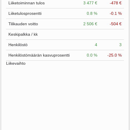
Liiketoiminnan tulos
3 477 €
-478 €
Liiketulosprosentti
0.8 %
-0.1 %
Tilikauden voitto
2 506 €
-504 €
Keskipalkka / kk
Henkilöstö
4
3
Henkilöstömäärän kasvuprosentti
0.0 %
-25.0 %
Liikevaihto