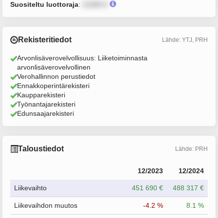
Suositeltu luottoraja
:
12345 €
Rekisteritiedot
Lähde: YTJ, PRH
Arvonlisäverovelvollisuus: Liiketoiminnasta
arvonlisäverovelvollinen
Verohallinnon perustiedot
Ennakkoperintärekisteri
Kaupparekisteri
Työnantajarekisteri
Edunsaajarekisteri
Taloustiedot
Lähde: PRH
12/2023
12/2024
Liikevaihto
451 690 €
488 317 €
Liikevaihdon muutos
-4.2 %
8.1 %