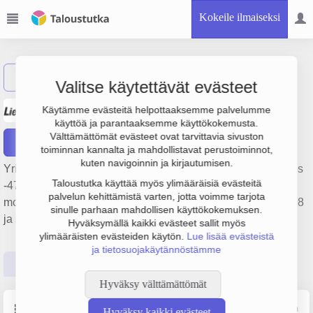
Kokeile ilmaiseksi
Näytä haku
Valitse käytettävät evästeet
Autohuolto Liede Oy
Käytämme evästeitä helpottaaksemme palvelumme
käyttöä ja parantaaksemme käyttökokemusta.
Välttämättömät evästeet ovat tarvittavia sivuston
Raportit
toiminnan kannalta ja mahdollistavat perustoiminnot,
kuten navigoinnin ja kirjautumisen.
Yrityksen Autohuolto Liede Oy liikevaihto on 488 000 €, tulos
Taloustutka käyttää myös ylimääräisiä evästeitä
-478 € ja henkilöstömäärä 3. Sen päätoimiala on Muu
palvelun kehittämistä varten, jotta voimme tarjota
moottoriajoneuvojen huolto ja korjaus, perustamisvuosi 2008
sinulle parhaan mahdollisen käyttökokemuksen.
ja sijainti Helsinki. Yrityksen yhtiömuoto Osakeyhtiö (OY).
Hyväksymällä kaikki evästeet sallit myös
ylimääräisten evästeiden käytön.
Lue lisää evästeistä
ja tietosuojakäytännöstämme
Perustiedot
Tilinpäätösluvut
Päättäjätiedot
Hyväksy välttämättömät
Perustiedot
Lähde: YTJ, PRH, Traficom
Hyväksy kaikki evästeet