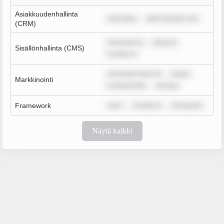
Asiakkuudenhallinta
sum dolor
dolor sit amet, con
(CRM)
rem ipsum d
ipsum d
Sisällönhallinta (CMS)
m dolor si
rem ipsum dolor sit
ipsum
Markkinointi
m ipsum dolo
rem ips
Framework
rem i
m dolor si
rem ipsum
Näytä kaikki