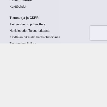
Palvelun ehdot
Käyttöehdot
Tietosuoja ja GDPR
Tietojen keruu ja käsittely
Henkilötiedot Taloustutkassa
Käyttäjän oikeudet henkilötietoihinsa
Tietosuojapolitiikka
Tietoturvapolitiikka
Evästeet
Tutustu palveluun
Ratkaisut
Tietoa palvelusta
Luottorajan määrittely
Tunnusluvut
Maksuviiveet
Hinnasto