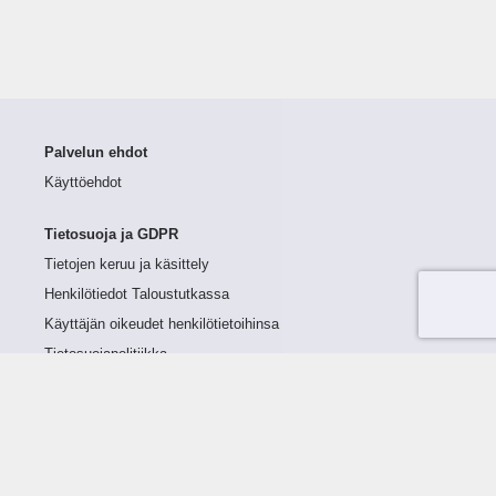
Palvelun ehdot
Käyttöehdot
Tietosuoja ja GDPR
Tietojen keruu ja käsittely
Henkilötiedot Taloustutkassa
Käyttäjän oikeudet henkilötietoihinsa
Tietosuojapolitiikka
Tietoturvapolitiikka
Evästeet
Tutustu palveluun
Ratkaisut