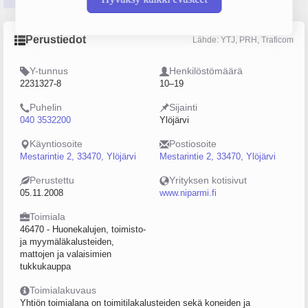
Perustiedot
Lähde: YTJ, PRH, Traficom
Y-tunnus
Henkilöstömäärä
2231327-8
10–19
Puhelin
Sijainti
040 3532200
Ylöjärvi
Käyntiosoite
Postiosoite
Mestarintie 2, 33470, Ylöjärvi
Mestarintie 2, 33470, Ylöjärvi
Perustettu
Yrityksen kotisivut
05.11.2008
www.niparmi.fi
Toimiala
46470 - Huonekalujen, toimisto-
ja myymäläkalusteiden,
mattojen ja valaisimien
tukkukauppa
Toimialakuvaus
Yhtiön toimialana on toimitilakalusteiden sekä koneiden ja