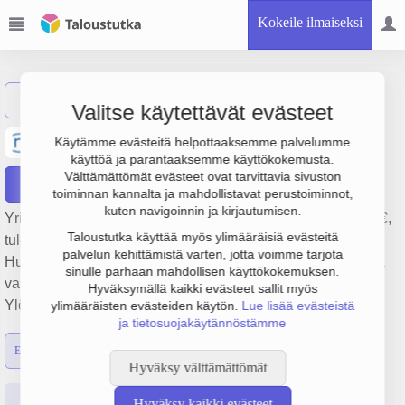
Kokeile ilmaiseksi
Näytä haku
Valitse käytettävät evästeet
Niparmi sisälogistiikka Oy
Käytämme evästeitä helpottaaksemme palvelumme
käyttöä ja parantaaksemme käyttökokemusta.
Välttämättömät evästeet ovat tarvittavia sivuston
Raportit
toiminnan kannalta ja mahdollistavat perustoiminnot,
kuten navigoinnin ja kirjautumisen.
Yrityksen Niparmi sisälogistiikka Oy liikevaihto on 6.9 milj. €,
Taloustutka käyttää myös ylimääräisiä evästeitä
tulos 720 000 € ja henkilöstömäärä 14. Sen päätoimiala on
palvelun kehittämistä varten, jotta voimme tarjota
Huonekalujen, toimisto- ja myymäläkalusteiden, mattojen ja
sinulle parhaan mahdollisen käyttökokemuksen.
valaisimien tukkukauppa, perustamisvuosi 2008 ja sijainti
Hyväksymällä kaikki evästeet sallit myös
Ylöjärvi. Yrityksen yhtiömuoto Osakeyhtiö (OY).
ylimääräisten evästeiden käytön.
Lue lisää evästeistä
ja tietosuojakäytännöstämme
Emon luvut
Konsernin luvut
Hyväksy välttämättömät
Perustiedot
Tilinpäätösluvut
Päättäjätiedot
Hyväksy kaikki evästeet