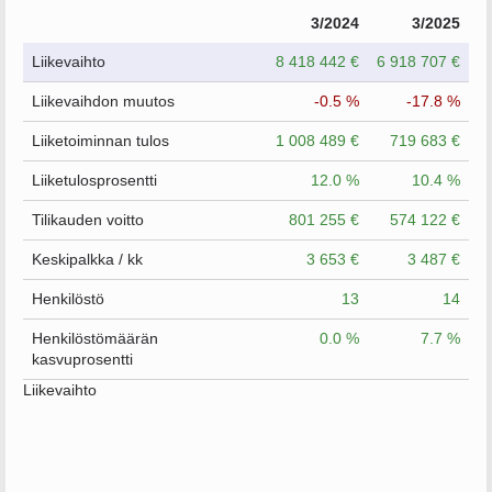
3/2024
3/2025
Liikevaihto
8 418 442 €
6 918 707 €
Liikevaihdon muutos
-0.5 %
-17.8 %
Liiketoiminnan tulos
1 008 489 €
719 683 €
Liiketulosprosentti
12.0 %
10.4 %
Tilikauden voitto
801 255 €
574 122 €
Keskipalkka / kk
3 653 €
3 487 €
Henkilöstö
13
14
Henkilöstömäärän
0.0 %
7.7 %
kasvuprosentti
Liikevaihto