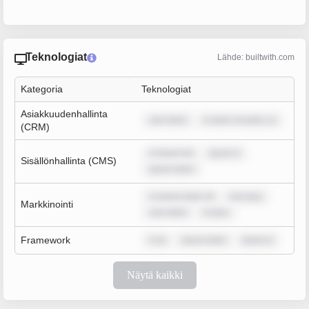
Teknologiat
Lähde: builtwith.com
Kategoria
Teknologiat
Asiakkuudenhallinta
sum dolor
m dolor sit amet, co
(CRM)
m ipsum do
ipsum d
Sisällönhallinta (CMS)
ipsum dolor
m ipsum dolor sit
rem ipsu
Markkinointi
sum dolor
m ipsu
Framework
m ip
ipsum dolor
ipsum d
Näytä kaikki