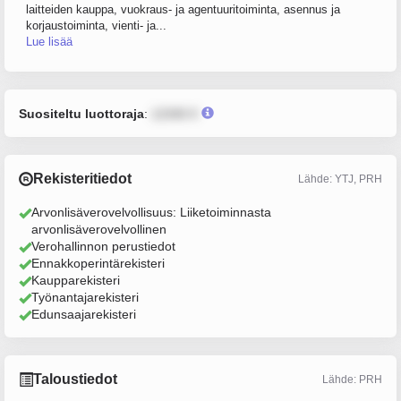
laitteiden kauppa, vuokraus- ja agentuuritoiminta, asennus ja
korjaustoiminta, vienti- ja...
Lue lisää
Suositeltu luottoraja
:
12345 €
Rekisteritiedot
Lähde: YTJ, PRH
Arvonlisäverovelvollisuus: Liiketoiminnasta
arvonlisäverovelvollinen
Verohallinnon perustiedot
Ennakkoperintärekisteri
Kaupparekisteri
Työnantajarekisteri
Edunsaajarekisteri
Taloustiedot
Lähde: PRH