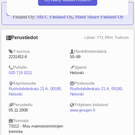
Seuraavat yritykset ovat sulautuneet yritykseen WPP Media
Finland Oy:
MEC Finland Oy
,
Mind Share Finland Oy
Perustiedot
Lähde: YTJ, PRH, Traficom
Y-tunnus
Henkilöstömäärä
2231452-9
50–99
Puhelin
Sijainti
020 719 9211
Helsinki
Käyntiosoite
Postiosoite
Ruoholahdenkatu 21 A, 00180,
Ruoholahdenkatu 21 A, 00180,
Helsinki
Helsinki
Perustettu
Yrityksen kotisivut
05.11.2008
www.groupm.fi
Toimiala
73112 - Muu mainostoimistojen
toiminta