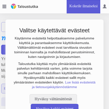
Kokeile ilmaiseksi
Näytä haku
Valitse käytettävät evästeet
WPP Media Finland Oy
Käytämme evästeitä helpottaaksemme palvelumme
käyttöä ja parantaaksemme käyttökokemusta.
Välttämättömät evästeet ovat tarvittavia sivuston
Raportit
toiminnan kannalta ja mahdollistavat perustoiminnot,
kuten navigoinnin ja kirjautumisen.
Yrityksen WPP Media Finland Oy liikevaihto on 95.9 milj. €,
Taloustutka käyttää myös ylimääräisiä evästeitä
tulos -1.5 milj. € ja henkilöstömäärä 90. Sen päätoimiala on
palvelun kehittämistä varten, jotta voimme tarjota
Muu mainostoimistojen toiminta, perustamisvuosi 2008 ja
sinulle parhaan mahdollisen käyttökokemuksen.
sijainti Helsinki. Yrityksen yhtiömuoto Osakeyhtiö (OY).
Hyväksymällä kaikki evästeet sallit myös
ylimääräisten evästeiden käytön.
Lue lisää evästeistä
ja tietosuojakäytännöstämme
Emon luvut
Konsernin luvut
Hyväksy välttämättömät
Perustiedot
Tilinpäätösluvut
Päättäjätiedot
Hyväksy kaikki evästeet