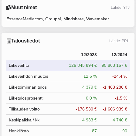
Muut nimet
Lähde: YTJ
EssenceMediacom, GroupM, Mindshare, Wavemaker
Taloustiedot
Lähde: PRH
12/2023
12/2024
Liikevaihto
126 845 894 €
95 863 157 €
Liikevaihdon muutos
12.6 %
-24.4 %
Liiketoiminnan tulos
4 379 €
-1 463 286 €
Liiketulosprosentti
0.0 %
-1.5 %
Tilikauden voitto
-176 530 €
-1 606 939 €
Keskipalkka / kk
4 933 €
4 740 €
Henkilöstö
87
90