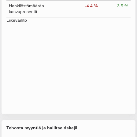
Henkilöstömäärän
-4.4 %
3.5 %
kasvuprosentti
Liikevaihto
Tehosta myyntiä ja hallitse riskejä