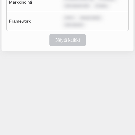
Markkinointi
rem ipsum dol
m ipsu
rem i
ipsum dolor
Framework
rem ipsum
Näytä kaikki