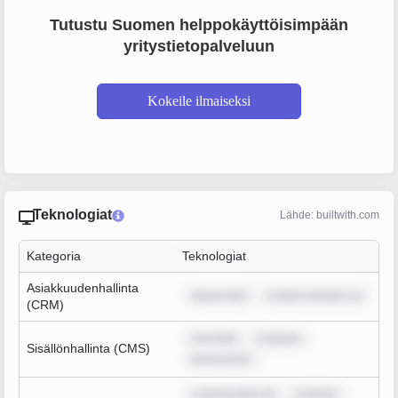
Tutustu Suomen helppokäyttöisimpään
yritystietopalveluun
Kokeile ilmaiseksi
Teknologiat
Lähde: builtwith.com
Kategoria
Teknologiat
Asiakkuudenhallinta
ipsum dolo
m dolor sit amet, co
(CRM)
sum dolo
m ipsum
Sisällönhallinta (CMS)
ipsum dolor
m ipsum dolor sit
m ipsum