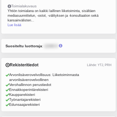
Toimialakuvaus
Yhtiön toimialana on kaikki laillinen liiketoiminta, sisältäen
mediasuunnittelun, -ostot, -välityksen ja -konsultaation sekä
kansainvälisten...
Lue lisää
Suositeltu luottoraja
:
12345 €
Rekisteritiedot
Lähde: YTJ, PRH
Arvonlisäverovelvollisuus: Liiketoiminnasta
arvonlisäverovelvollinen
Verohallinnon perustiedot
Ennakkoperintärekisteri
Kaupparekisteri
Työnantajarekisteri
Edunsaajarekisteri