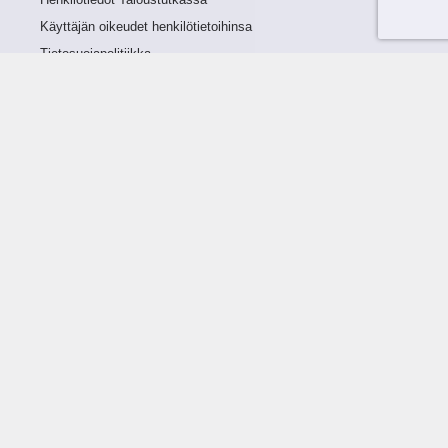
Henkilötiedot Taloustutkassa
Käyttäjän oikeudet henkilötietoihinsa
Tietosuojapolitiikka
Tietoturvapolitiikka
Evästeet
Tutustu palveluun
Ratkaisut
Tietoa palvelusta
Luottorajan määrittely
Tunnusluvut
Maksuviiveet
Hinnasto
Päivitykset
Ohjeistus
Ohjekirja
FAQ