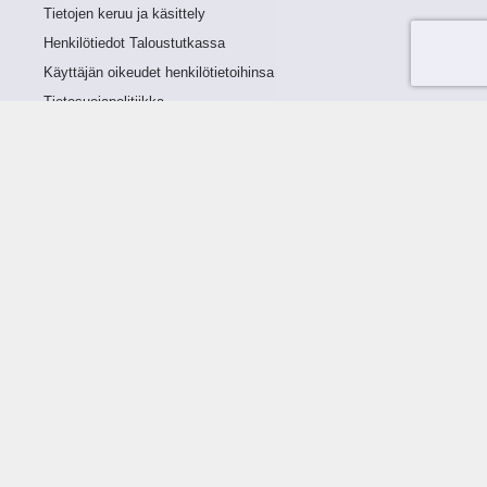
Tietojen keruu ja käsittely
Henkilötiedot Taloustutkassa
Käyttäjän oikeudet henkilötietoihinsa
Tietosuojapolitiikka
Tietoturvapolitiikka
Evästeet
Tutustu palveluun
Ratkaisut
Tietoa palvelusta
Luottorajan määrittely
Tunnusluvut
Maksuviiveet
Hinnasto
Päivitykset
Ohjeistus
Ohjekirja