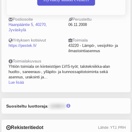
Puhelin
Sijainti
0406800079
Jyväskylä
Postiosoite
Perustettu
Haanpääntie 5, 40270,
06.11.2008
Jyväskylä
Yrityksen kotisivut
Toimiala
https://pestek.fi/
43220 - Lämpö-, vesijohto- ja
ilmastointiasennus
Toimialakuvaus
Yhtiön toimiala on kiinteistöjen LVIS-työt; talotekniikka-alan
huolto-, saneeraus-, ylläpito- ja kunnossapitotoiminta sekä
asennus, urakointi ja...
Lue lisää
Suositeltu luottoraja
:
12345 €
Rekisteritiedot
Lähde: YTJ, PRH