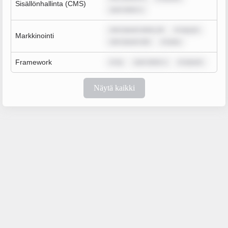
Sisällönhallinta (CMS)
sum dolor s
rem ipsum dolor sit
m ipsum
Markkinointi
rem ipsum dol
m ipsu
Framework
m ip
sum dolor s
m ipsum
Näytä kaikki