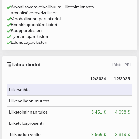
Arvonlisäverovelvollisuus: Liiketoiminnasta
arvonlisäverovelvollinen
Verohallinnon perustiedot
Ennakkoperintärekisteri
Kaupparekisteri
Työnantajarekisteri
Edunsaajarekisteri
Taloustiedot
Lähde: PRH
12/2024
12/2025
Liikevaihto
Liikevaihdon muutos
Liiketoiminnan tulos
3 451 €
4 098 €
Liiketulosprosentti
Tilikauden voitto
2 566 €
2 819 €