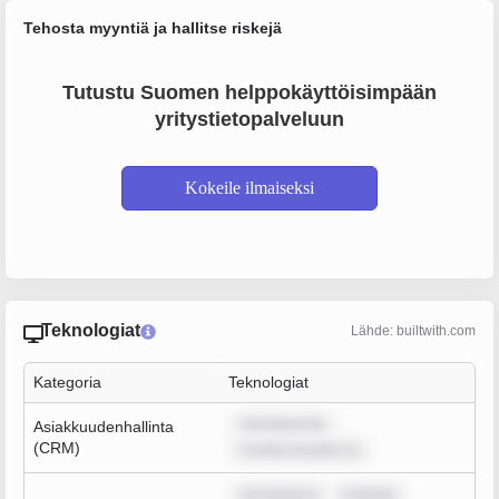
Tehosta myyntiä ja hallitse riskejä
Tutustu Suomen helppokäyttöisimpään
yritystietopalveluun
Kokeile ilmaiseksi
Teknologiat
Lähde: builtwith.com
Kategoria
Teknologiat
rem ipsum do
Asiakkuudenhallinta
(CRM)
m dolor sit amet, co
rem ipsum d
m ipsum