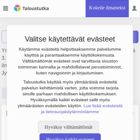
Kokeile ilmaiseksi
Pestek Oy
Näytä haku
Raportit
Valitse käytettävät evästeet
Käytämme evästeitä helpottaaksemme palvelumme
Yrityksen Pestek Oy liiketulos on 4 000 € ja henkilöstömäärä
käyttöä ja parantaaksemme käyttökokemusta.
3. Sen päätoimiala on Lämpö-, vesijohto- ja
Välttämättömät evästeet ovat tarvittavia sivuston
ilmastointiasennus, perustamisvuosi 2008 ja sijainti
toiminnan kannalta ja mahdollistavat perustoiminnot,
Jyväskylä. Yrityksen yhtiömuoto Osakeyhtiö (OY).
kuten navigoinnin ja kirjautumisen.
Taloustutka käyttää myös ylimääräisiä evästeitä
palvelun kehittämistä varten, jotta voimme tarjota
Perustiedot
Tilinpäätösluvut
Päättäjätiedot
sinulle parhaan mahdollisen käyttökokemuksen.
Hyväksymällä kaikki evästeet sallit myös
ylimääräisten evästeiden käytön.
Lue lisää evästeistä
ja tietosuojakäytännöstämme
Perustiedot
Lähde: YTJ, PRH, Traficom
Hyväksy välttämättömät
Y-tunnus
Henkilöstömäärä
2231584-7
0–4
Hyväksy kaikki evästeet