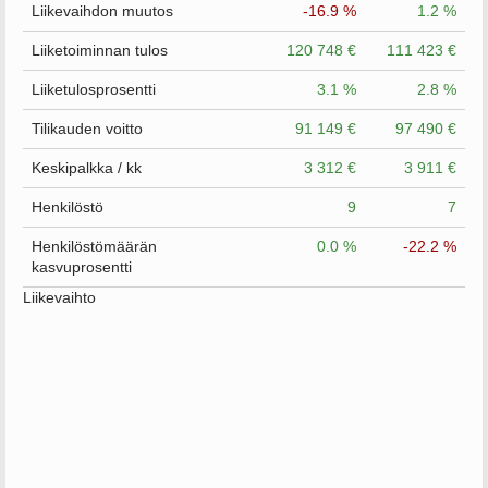
Liikevaihdon muutos
-16.9 %
1.2 %
Liiketoiminnan tulos
120 748 €
111 423 €
Liiketulosprosentti
3.1 %
2.8 %
Tilikauden voitto
91 149 €
97 490 €
Keskipalkka / kk
3 312 €
3 911 €
Henkilöstö
9
7
Henkilöstömäärän
0.0 %
-22.2 %
kasvuprosentti
Liikevaihto