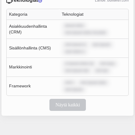
Teknologiat
Lähde: builtwith.com
Kategoria
Teknologiat
ipsum dolo
Asiakkuudenhallinta
(CRM)
rem ipsum dolor sit amet
rem ipsum d
rem ipsum
Sisällönhallinta (CMS)
sum dolor s
m ipsum dolor sit
rem ipsu
Markkinointi
rem ipsum dol
rem ips
rem i
rem ipsum dolo
Framework
rem ipsum
Näytä kaikki