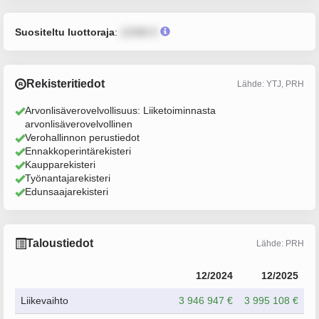
Suositeltu luottoraja
:
12345 €
Rekisteritiedot
Lähde: YTJ, PRH
Arvonlisäverovelvollisuus: Liiketoiminnasta
arvonlisäverovelvollinen
Verohallinnon perustiedot
Ennakkoperintärekisteri
Kaupparekisteri
Työnantajarekisteri
Edunsaajarekisteri
Taloustiedot
Lähde: PRH
12/2024
12/2025
Liikevaihto
3 946 947 €
3 995 108 €