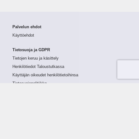
Palvelun ehdot
Käyttöehdot
Tietosuoja ja GDPR
Tietojen keruu ja käsittely
Henkilötiedot Taloustutkassa
Käyttäjän oikeudet henkilötietoihinsa
Tietosuojapolitiikka
Tietoturvapolitiikka
Evästeet
Tutustu palveluun
Ratkaisut
Tietoa palvelusta
Luottorajan määrittely