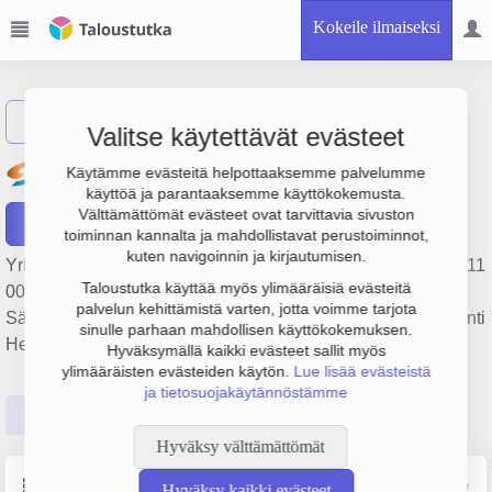
Kokeile ilmaiseksi
Näytä haku
Valitse käytettävät evästeet
Oy T. Stenbacka Ab
Käytämme evästeitä helpottaaksemme palvelumme
käyttöä ja parantaaksemme käyttökokemusta.
Välttämättömät evästeet ovat tarvittavia sivuston
Raportit
toiminnan kannalta ja mahdollistavat perustoiminnot,
kuten navigoinnin ja kirjautumisen.
Yrityksen Oy T. Stenbacka Ab liikevaihto on 4 milj. €, tulos 111
Taloustutka käyttää myös ylimääräisiä evästeitä
000 € ja henkilöstömäärä 7. Sen päätoimiala on
palvelun kehittämistä varten, jotta voimme tarjota
Sähkölaitteiden tukkukauppa, perustamisvuosi 2008 ja sijainti
sinulle parhaan mahdollisen käyttökokemuksen.
Helsinki. Yrityksen yhtiömuoto Osakeyhtiö (OY).
Hyväksymällä kaikki evästeet sallit myös
ylimääräisten evästeiden käytön.
Lue lisää evästeistä
ja tietosuojakäytännöstämme
Perustiedot
Tilinpäätösluvut
Päättäjätiedot
Hyväksy välttämättömät
Perustiedot
Lähde: YTJ, PRH, Traficom
Hyväksy kaikki evästeet