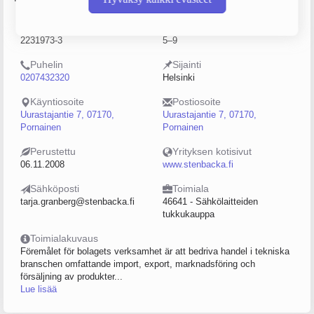
Y-tunnus
Henkilöstömäärä
2231973-3
5–9
Puhelin
Sijainti
0207432320
Helsinki
Käyntiosoite
Postiosoite
Uurastajantie 7, 07170,
Uurastajantie 7, 07170,
Pornainen
Pornainen
Perustettu
Yrityksen kotisivut
06.11.2008
www.stenbacka.fi
Sähköposti
Toimiala
tarja.granberg@stenbacka.fi
46641 - Sähkölaitteiden
tukkukauppa
Toimialakuvaus
Föremålet för bolagets verksamhet är att bedriva handel i tekniska
branschen omfattande import, export, marknadsföring och
försäljning av produkter...
Lue lisää