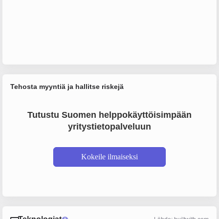
Tehosta myyntiä ja hallitse riskejä
Tutustu Suomen helppokäyttöisimpään
yritystietopalveluun
Kokeile ilmaiseksi