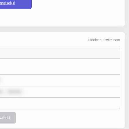
lmaiseksi
Lähde: builtwith.com
o
rem ips
kaikki