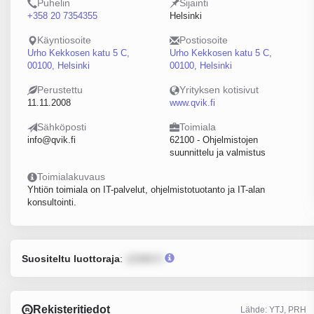
Puhelin
Sijainti
+358 20 7354355
Helsinki
Käyntiosoite
Postiosoite
Urho Kekkosen katu 5 C,
Urho Kekkosen katu 5 C,
00100, Helsinki
00100, Helsinki
Perustettu
Yrityksen kotisivut
11.11.2008
www.qvik.fi
Sähköposti
Toimiala
info@qvik.fi
62100 - Ohjelmistojen
suunnittelu ja valmistus
Toimialakuvaus
Yhtiön toimiala on IT-palvelut, ohjelmistotuotanto ja IT-alan
konsultointi.
Suositeltu luottoraja
:
12345 €
Rekisteritiedot
Lähde: YTJ, PRH