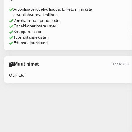
Arvonlisäverovelvollisuus: Liiketoiminnasta
arvonlisäverovelvollinen
Verohallinnon perustiedot
Ennakkoperintärekisteri
Kaupparekisteri
Työnantajarekisteri
Edunsaajarekisteri
Muut nimet
Lähde: YTJ
Qvik Ltd