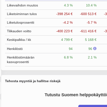
Liikevaihdon muutos
4.3 %
10.4 %
Liiketoiminnan tulos
-398 254 €
-600 513 €
-
Liiketulosprosentti
-4.2 %
-5.7 %
Tilikauden voitto
-400 223 €
-611 416 €
-
Keskipalkka / kk
4 799 €
5 168 €
Henkilöstö
94
96
Henkilöstömäärän
6.8 %
2.1 %
kasvuprosentti
Tehosta myyntiä ja hallitse riskejä
Tutustu Suomen helppokäyttöi