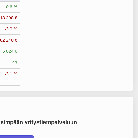
0.6 %
318 298 €
-3.0 %
362 240 €
5 024 €
93
-3.1 %
simpään yritystietopalveluun