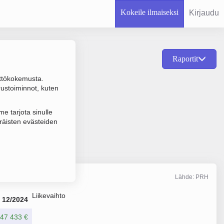
Kokeile ilmaiseksi
Kirjaudu
Raportit
ttökokemusta.
ttelu ja valmistus,
rustoiminnot, kuten
e tarjota sinulle
räisten evästeiden
Lähde: PRH
Liikevaihto
12/2024
47 433 €