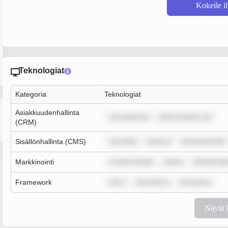
Kokeile i
Teknologiat
Kategoria
Teknologiat
Asiakkuudenhallinta
rem ipsum do
dolor sit amet, con
(CRM)
Sisällönhallinta (CMS)
sum dolo
ipsum d
rem ipsum dolo
Markkinointi
m dolor sit ame
ipsum
m ipsum dol
Framework
rem i
sum dolor s
rem ipsum
Näytä 