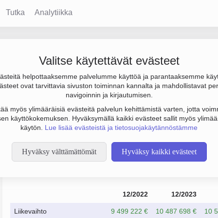
Tutka
Analytiikka
Valitse käytettävät evästeet
steitä helpottaaksemme palvelumme käyttöä ja parantaaksemme käy
€ ja henkilöstömäärä 93. Sen päätoimiala on Ohjelmistojen suunni
steet ovat tarvittavia sivuston toiminnan kannalta ja mahdollistavat pe
to Osakeyhtiö (OY).
navigoinnin ja kirjautumisen.
tää myös ylimääräisiä evästeitä palvelun kehittämistä varten, jotta voimm
en käyttökokemuksen. Hyväksymällä kaikki evästeet sallit myös ylimää
käytön.
Lue lisää evästeistä ja tietosuojakäytännöstämme
Hyväksy välttämättömät
Hyväksy kaikki evästeet
Taloustiedot
12/2022
12/2023
Liikevaihto
9 499 222 €
10 487 698 €
10 5