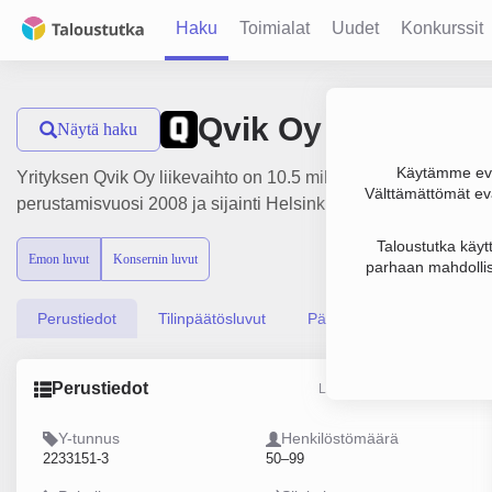
Haku
Toimialat
Uudet
Konkurssit
Qvik Oy
Näytä haku
Käytämme evä
Yrityksen Qvik Oy liikevaihto on 10.5 milj. €, tulos -318 000 
Välttämättömät evä
perustamisvuosi 2008 ja sijainti Helsinki. Yrityksen yhtiömuo
Taloustutka käyt
Emon luvut
Konsernin luvut
parhaan mahdollis
Perustiedot
Tilinpäätösluvut
Päättäjätiedot
Perustiedot
Lähde: YTJ, PRH, Traficom
Y-tunnus
Henkilöstömäärä
2233151-3
50–99