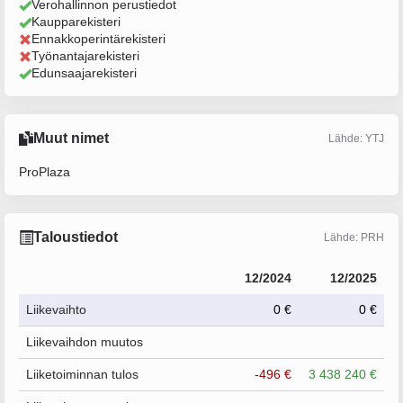
Verohallinnon perustiedot
Kaupparekisteri
Ennakkoperintärekisteri
Työnantajarekisteri
Edunsaajarekisteri
Muut nimet
Lähde: YTJ
ProPlaza
Taloustiedot
Lähde: PRH
12/2024
12/2025
Liikevaihto
0 €
0 €
Liikevaihdon muutos
Liiketoiminnan tulos
-496 €
3 438 240 €