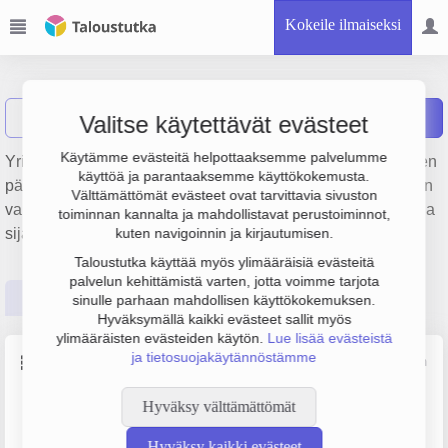
Kokeile ilmaiseksi
Pentafi Oy
Näytä haku
P
Raportit
Valitse käytettävät evästeet
Käytämme evästeitä helpottaaksemme palvelumme
Yrityksen Pentafi Oy liikevaihto on 0 € ja tulos 3.4 milj. €. Sen
käyttöä ja parantaaksemme käyttökokemusta.
päätoimiala on Muu rahoitusta palveleva toiminta pois lukien
Välttämättömät evästeet ovat tarvittavia sivuston
vakuutus- ja eläkevakuutustoiminta, perustamisvuosi 2008 ja
toiminnan kannalta ja mahdollistavat perustoiminnot,
sijainti Espoo. Yrityksen yhtiömuoto Osakeyhtiö (OY).
kuten navigoinnin ja kirjautumisen.
Taloustutka käyttää myös ylimääräisiä evästeitä
palvelun kehittämistä varten, jotta voimme tarjota
Perustiedot
Tilinpäätösluvut
Päättäjätiedot
sinulle parhaan mahdollisen käyttökokemuksen.
Hyväksymällä kaikki evästeet sallit myös
ylimääräisten evästeiden käytön.
Lue lisää evästeistä
ja tietosuojakäytännöstämme
Perustiedot
Lähde: YTJ, PRH, Traficom
Hyväksy välttämättömät
Y-tunnus
Henkilöstömäärä
2233677-9
0–4
Hyväksy kaikki evästeet