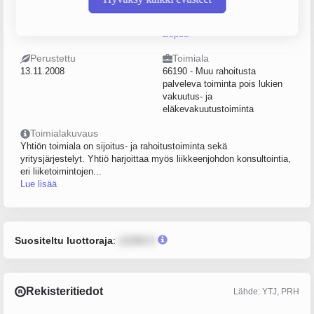
Sijainti
Postiosoite
Espoo
Ivar Ståhlen kuja 9 B 3, 02360,
Espoo
Perustettu
Toimiala
13.11.2008
66190 - Muu rahoitusta
palveleva toiminta pois lukien
vakuutus- ja
eläkevakuutustoiminta
Toimialakuvaus
Yhtiön toimiala on sijoitus- ja rahoitustoiminta sekä
yritysjärjestelyt. Yhtiö harjoittaa myös liikkeenjohdon konsultointia,
eri liiketoimintojen...
Lue lisää
Suositeltu luottoraja
:
12345 €
Rekisteritiedot
Lähde: YTJ, PRH