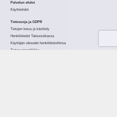
Palvelun ehdot
Käyttöehdot
Tietosuoja ja GDPR
Tietojen keruu ja käsittely
Henkilötiedot Taloustutkassa
Käyttäjän oikeudet henkilötietoihinsa
Tietosuojapolitiikka
Tietoturvapolitiikka
Evästeet
Tutustu palveluun
Ratkaisut
Tietoa palvelusta
Luottorajan määrittely
Tunnusluvut
Maksuviiveet
Hinnasto