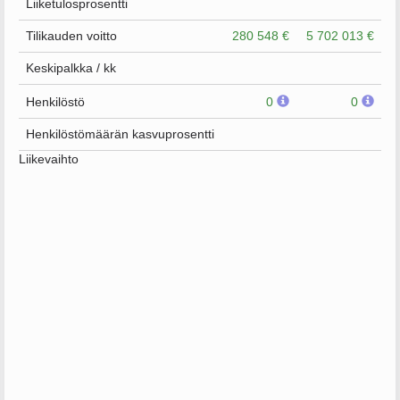
Liiketulosprosentti
Tilikauden voitto
280 548 €
5 702 013 €
Keskipalkka / kk
Henkilöstö
0
0
Henkilöstömäärän kasvuprosentti
Liikevaihto