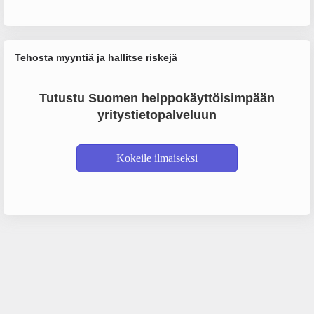
Tehosta myyntiä ja hallitse riskejä
Tutustu Suomen helppokäyttöisimpään
yritystietopalveluun
Kokeile ilmaiseksi