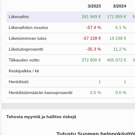
3/2023
3/2024
Liikevaihto
161 949 €
171 859 €
5
Liikevaihdon muutos
-57.4 %
6.1 %
Liiketoiminnan tulos
-57 228 €
19 238 €
Liiketulosprosentti
-35.3 %
11.2 %
Tilikauden voitto
372 800 €
405 072 €
3
Keskipalkka / kk
Henkilöstö
1
1
Henkilöstömäärän kasvuprosentti
0.0 %
0.0 %
Tehosta myyntiä ja hallitse riskejä
Tutustu Suomen helppokäyttöi