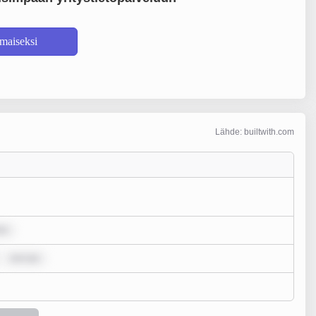
lmaiseksi
Lähde: builtwith.com
lo
rem ips