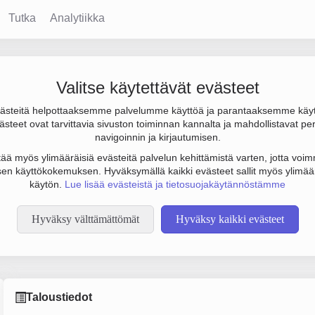
Tutka
Analytiikka
Valitse käytettävät evästeet
steitä helpottaaksemme palvelumme käyttöä ja parantaaksemme käy
 000 € ja henkilöstömäärä 1. Sen päätoimiala on Rakennuttamin
steet ovat tarvittavia sivuston toiminnan kannalta ja mahdollistavat pe
sen yhtiömuoto Osakeyhtiö (OY).
navigoinnin ja kirjautumisen.
tää myös ylimääräisiä evästeitä palvelun kehittämistä varten, jotta voimm
en käyttökokemuksen. Hyväksymällä kaikki evästeet sallit myös ylimää
käytön.
Lue lisää evästeistä ja tietosuojakäytännöstämme
Hyväksy välttämättömät
Hyväksy kaikki evästeet
Taloustiedot