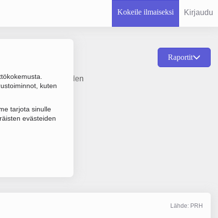
Kokeile ilmaiseksi
Kirjaudu
Raportit
ttökokemusta.
en ja rakennushankkeiden
rustoiminnot, kuten
e tarjota sinulle
räisten evästeiden
Lähde: PRH