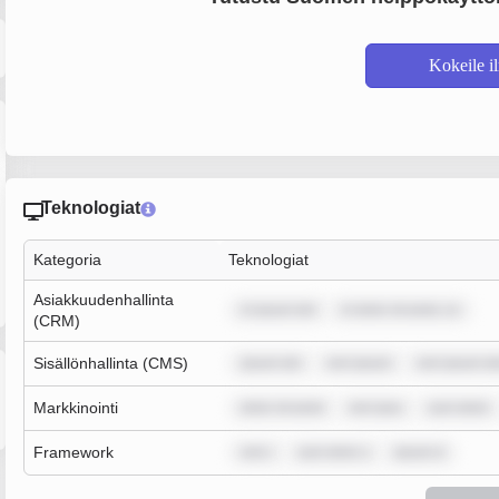
Kokeile i
Teknologiat
Kategoria
Teknologiat
Asiakkuudenhallinta
m ipsum dol
m dolor sit amet, co
(CRM)
Sisällönhallinta (CMS)
ipsum dol
rem ipsum
rem ipsum do
Markkinointi
dolor sit amet
rem ipsu
sum dolor
Framework
rem i
sum dolor s
ipsum d