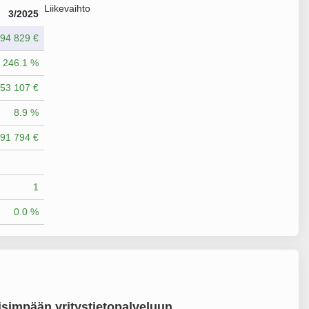
Liikevaihto
3/2025
94 829 €
246.1 %
53 107 €
8.9 %
91 794 €
1
0.0 %
simpään yritystietopalveluun