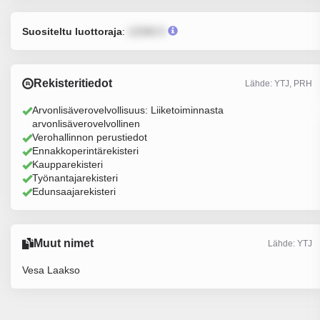
Suositeltu luottoraja
:
12345 €
Rekisteritiedot
Lähde: YTJ, PRH
Arvonlisäverovelvollisuus: Liiketoiminnasta
arvonlisäverovelvollinen
Verohallinnon perustiedot
Ennakkoperintärekisteri
Kaupparekisteri
Työnantajarekisteri
Edunsaajarekisteri
Muut nimet
Lähde: YTJ
Vesa Laakso