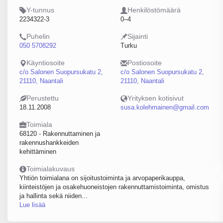
Y-tunnus
Henkilöstömäärä
2234322-3
0–4
Puhelin
Sijainti
050 5708292
Turku
Käyntiosoite
Postiosoite
c/o Salonen Suopursukatu 2,
c/o Salonen Suopursukatu 2,
21110, Naantali
21110, Naantali
Perustettu
Yrityksen kotisivut
18.11.2008
susa.kolehmainen@gmail.com
Toimiala
68120 - Rakennuttaminen ja
rakennushankkeiden
kehittäminen
Toimialakuvaus
Yhtiön toimialana on sijoitustoiminta ja arvopaperikauppa,
kiinteistöjen ja osakehuoneistojen rakennuttamistoiminta, omistus
ja hallinta sekä niiden...
Lue lisää