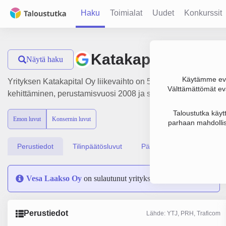
Haku
Toimialat
Uudet
Konkurssit
Katakapital Oy
Näytä haku
Käytämme evä
Yrityksen Katakapital Oy liikevaihto on 595 000 €, tulos 53
Välttämättömät evä
kehittäminen, perustamisvuosi 2008 ja sijainti Turku. Yrityk
Taloustutka käyt
Emon luvut
Konsernin luvut
parhaan mahdollis
Perustiedot
Tilinpäätösluvut
Päättäjätiedot
Vesa Laakso Oy
on sulautunut yritykseen Katakapital Oy
Perustiedot
Lähde: YTJ, PRH, Traficom